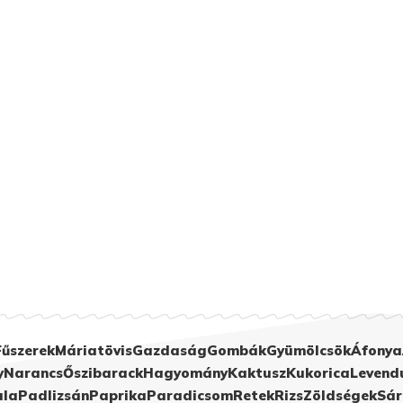
Fűszerek
Máriatövis
Gazdaság
Gombák
Gyümölcsök
Áfonya
y
Narancs
Őszibarack
Hagyomány
Kaktusz
Kukorica
Levend
ula
Padlizsán
Paprika
Paradicsom
Retek
Rizs
Zöldségek
Sár