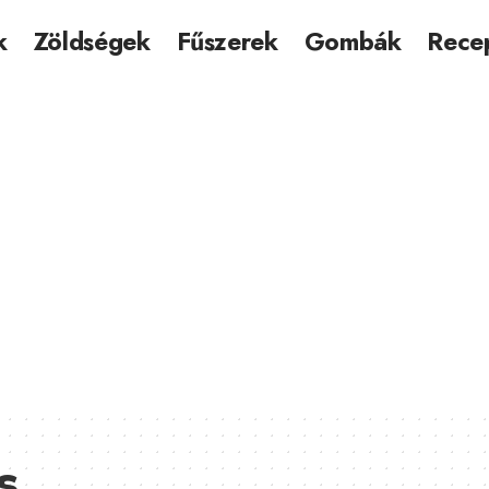
k
Zöldségek
Fűszerek
Gombák
Rece
s