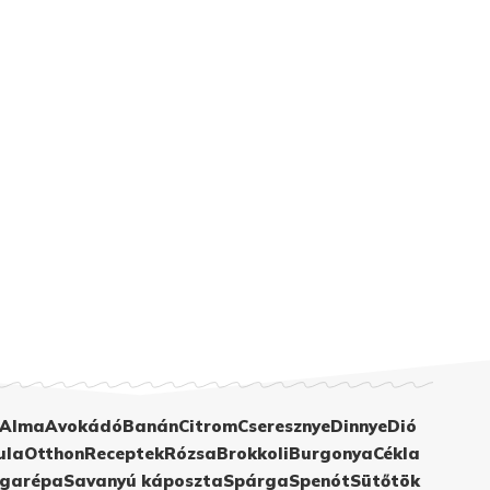
Alma
Avokádó
Banán
Citrom
Cseresznye
Dinnye
Dió
ula
Otthon
Receptek
Rózsa
Brokkoli
Burgonya
Cékla
garépa
Savanyú káposzta
Spárga
Spenót
Sütőtök