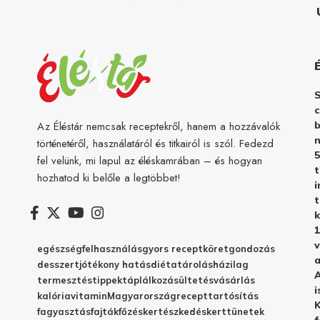
c
b
Az Éléstár nemcsak receptekről, hanem a hozzávalók
n
történetéről, használatáról és titkairól is szól. Fedezd
5
fel velünk, mi lapul az éléskamrában – és hogyan
hozhatod ki belőle a legtöbbet!
i
t
k
1
v
egészség
felhasználás
gyors recept
köret
gondozás
a
desszert
jótékony hatás
diéta
tárolás
házilag
A
termesztés
tippek
táplálkozás
ültetés
vásárlás
i
kalória
vitamin
Magyarország
recept
tartósítás
K
fagyasztás
fajták
főzés
kertészkedés
kert
tünetek
f