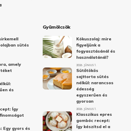
a
Gyümölcsök
irkemell
Kókuszolaj: mire
 olajban sütés
figyeljünk a
fogyasztásánál és
használatánál?
ora, amely
2026. JÚNIUS 1.
stéket
Sütőtökös
sajttorta sütés
nélkül: narancsos
élkül:
édesség
űen és
egyszerűen és
gyorsan
cept: Így
2026. JÚNIUS 1.
Klasszikus epres
i finomságot
gombóc recept:
Így készítsd el a
: Egy gyors és