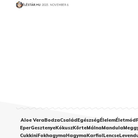
ÉLÉSTÁR.HU
2025. NOVEMBER 6.
Aloe Vera
Bodza
Család
Egészség
Élelem
Életmód
Eper
Gesztenye
Kókusz
Körte
Málna
Mandula
Megg
Cukkini
Fokhagyma
Hagyma
Karfiol
Lencse
Levend