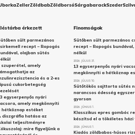
Uborka
Zeller
Zöldbab
Zöldborsó
Sárgabarack
Szeder
Szilv
Éléstárba érkezett
Finomságok
Sütőben sült parmezános
Sütőben sült parmezános cs
sirkemell recept – Ropogós
recept – Ropogós bundával,
undával, olajban sütés
nélkül
élkül
2026. JÚLIUS 31.
 szuperétel, amely
13 egyserpenyős nyári vacs
támogathatja az
megkönnyíti a hétköznap e
nzulinrezisztencia és a 2-es
2026. JÚLIUS 10.
ípusú cukorbetegség
Sütőtökös sajttorta sütés n
ezelését
narancsos édesség egyszer
3 egyserpenyős nyári
gyorsan
acsora, amely megkönnyíti
2026. JÚNIUS 1.
 hétköznap estéket
Klasszikus epres gombóc re
 diszgráfia hatása az
készítsd el a tökéletes ház
skolai teljesítményre
2026. JÚNIUS 1.
ókuszolaj: mire figyeljünk a
Kiadós zöldbabos-húsos rizs
ogyasztásánál és