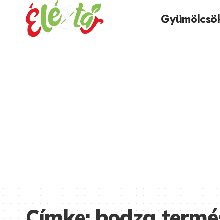
Gyümölcsö
Címke:
bodza termé