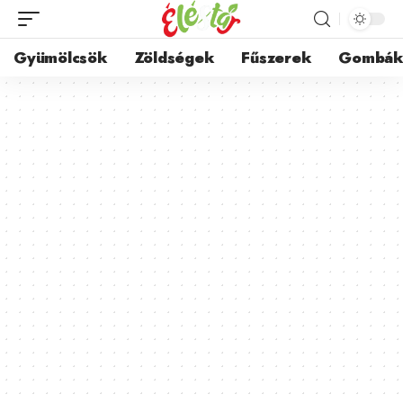
Gyümölcsök
Zöldségek
Fűszerek
Gombá