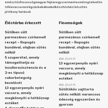
emésztés
frissesség
magyar fajta
vegyszermentes
méregtelenítés
télire
vacsora
virágzás
babáknak
elkészítés
házi készítés
jótékony hatások
Éléstárba érkezett
Finomságok
Sütőben sült
Sütőben sült
parmezános csirkemell
parmezános csirkemell
recept – Ropogós
recept – Ropogós
bundával, olajban sütés
bundával, olajban sütés
nélkül
nélkül
5 szuperétel, amely
2026. JÚLIUS 31.
támogathatja az
13 egyserpenyős nyári
inzulinrezisztencia és a
vacsora, amely
2-es típusú
megkönnyíti a hétköznap
cukorbetegség
estéket
kezelését
2026. JÚLIUS 10.
13 egyserpenyős nyári
Sütőtökös sajttorta
vacsora, amely
sütés nélkül: narancsos
megkönnyíti a hétköznap
édesség egyszerűen és
estéket
gyorsan