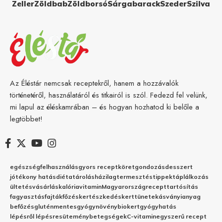
Zeller
Zöldbab
Zöldborsó
Sárgabarack
Szeder
Szilva
Az Éléstár nemcsak receptekről, hanem a hozzávalók
történetéről, használatáról és titkairól is szól. Fedezd fel velünk,
mi lapul az éléskamrában – és hogyan hozhatod ki belőle a
legtöbbet!
egészség
felhasználás
gyors recept
köret
gondozás
desszert
jótékony hatás
diéta
tárolás
házilag
termesztés
tippek
táplálkozás
ültetés
vásárlás
kalória
vitamin
Magyarország
recept
tartósítás
fagyasztás
fajták
főzés
kertészkedés
kert
tünetek
ásványianyag
befőzés
gluténmentes
gyógynövény
biokert
gyógyhatás
lépésről lépésre
sütemény
betegségek
C-vitamin
egyszerű recept