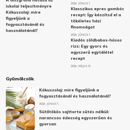
A diszgráfia hatása az
2026. JÚNIUS 1.
iskolai teljesítményre
Klasszikus epres gombóc
Kókuszolaj: mire
recept: Így készítsd el a
figyeljünk a
tökéletes házi
fogyasztásánál és
finomságot
használatánál?
2026. JÚNIUS 1.
Kiadós zöldbabos-húsos
rizs: Egy gyors és
egyszerű egytálétel
recept
2026. MÁJUS 31.
Gyümölcsök
Kókuszolaj: mire figyeljünk a
fogyasztásánál és használatánál?
2026. JÚNIUS 1.
Sütőtökös sajttorta sütés nélkül:
narancsos édesség egyszerűen és
gyorsan