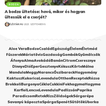
BODZA
A bodza ültetése: hová, mikor és hogyan
ültessük el a cserjét?
ÉLÉSTÁR.HU
2025. SZEPTEMBER 8.
Aloe Vera
Bodza
Család
Egészség
Élelem
Életmód
Fűszerek
Máriatövis
Gazdaság
Gombák
Gyümölcsök
Áfonya
Alma
Avokádó
Banán
Citrom
Cseresznye
Dinnye
Dió
Eper
Gesztenye
Kókusz
Körte
Málna
Mandula
Meggy
Narancs
Őszibarack
Hagyomány
Kaktusz
Kukorica
Levendula
Otthon
Receptek
Rózsa
Brokkoli
Burgonya
Cékla
Cukkini
Fokhagyma
Hagyma
Karfiol
Lencse
Levendula
Padlizsán
Paprika
Paradicsom
Retek
Rizs
Zöldségek
Sárgarépa
Savanyú káposzta
Spárga
Spenót
Sütőtök
Uborka