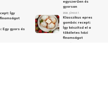
egyszerűen és
gyorsan
cept: Így
2026. JÚNIUS 1.
Klasszikus epres
i finomságot
gombóc recept:
Így készítsd el a
: Egy gyors és
tökéletes házi
finomságot
2026. JÚNIUS 1.
Alma-cékla-répa
lé – a legjobb
immunerősítő ital
receptje és
hatásai
2026. JÚNIUS 1.
Almás-mákos
sütemények: A
legjobb receptek
a klasszikus
ízpárosítással
2026. MÁJUS 31.