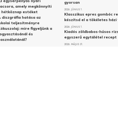
3 egyserpenyős nyári
gyorsan
acsora, amely megkönnyíti
2026. JÚNIUS 1.
 hétköznap estéket
Klasszikus epres gombóc re
 diszgráfia hatása az
készítsd el a tökéletes ház
skolai teljesítményre
2026. JÚNIUS 1.
ókuszolaj: mire figyeljünk a
Kiadós zöldbabos-húsos rizs
ogyasztásánál és
egyszerű egytálétel recept
asználatánál?
2026. MÁJUS 31.