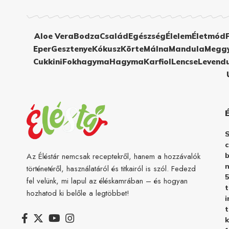
Aloe Vera
Bodza
Család
Egészség
Élelem
Életmód
Eper
Gesztenye
Kókusz
Körte
Málna
Mandula
Megg
Cukkini
Fokhagyma
Hagyma
Karfiol
Lencse
Levend
c
b
Az Éléstár nemcsak receptekről, hanem a hozzávalók
n
történetéről, használatáról és titkairól is szól. Fedezd
5
fel velünk, mi lapul az éléskamrában – és hogyan
hozhatod ki belőle a legtöbbet!
i
t
k