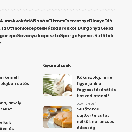
Alma
Avokádó
Banán
Citrom
Cseresznye
Dinnye
Dió
ula
Otthon
Receptek
Rózsa
Brokkoli
Burgonya
Cékla
garépa
Savanyú káposzta
Spárga
Spenót
Sütőtök
a
Gyümölcsök
irkemell
Kókuszolaj: mire
 olajban sütés
figyeljünk a
fogyasztásánál és
használatánál?
ora, amely
2026. JÚNIUS 1.
stéket
Sütőtökös
sajttorta sütés
nélkül: narancsos
élkül:
édesség
űen és