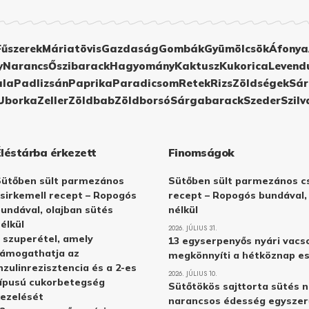
Fűszerek
Máriatövis
Gazdaság
Gombák
Gyümölcsök
Áfonya
y
Narancs
Őszibarack
Hagyomány
Kaktusz
Kukorica
Levend
ula
Padlizsán
Paprika
Paradicsom
Retek
Rizs
Zöldségek
Sár
Uborka
Zeller
Zöldbab
Zöldborsó
Sárgabarack
Szeder
Szilv
Éléstárba érkezett
Finomságok
Sütőben sült parmezános
Sütőben sült parmezános cs
sirkemell recept – Ropogós
recept – Ropogós bundával,
undával, olajban sütés
nélkül
élkül
2026. JÚLIUS 31.
 szuperétel, amely
13 egyserpenyős nyári vacs
támogathatja az
megkönnyíti a hétköznap e
nzulinrezisztencia és a 2-es
2026. JÚLIUS 10.
ípusú cukorbetegség
Sütőtökös sajttorta sütés n
ezelését
narancsos édesség egyszer