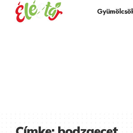
Gyümölcsö
Címke:
bodzaecet