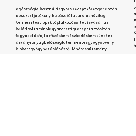
1
v
egészség
felhasználás
gyors recept
köret
gondozás
a
desszert
jótékony hatás
diéta
tárolás
házilag
A
termesztés
tippek
táplálkozás
ültetés
vásárlás
i
kalória
vitamin
Magyarország
recept
tartósítás
K
fagyasztás
fajták
főzés
kertészkedés
kert
tünetek
f
ásványianyag
befőzés
gluténmentes
gyógynövény
h
biokert
gyógyhatás
lépésről lépésre
sütemény
betegségek
C-vitamin
egyszerű recept
emésztés
frissesség
magyar fajta
vegyszermentes
méregtelenítés
télire
vacsora
virágzás
babáknak
elkészítés
házi készítés
jótékony hatások