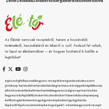
Zeller
Zöldbab
Zöldborsó
Sárgabarack
Szeder
Szilva
Az Éléstár nemcsak receptekről, hanem a hozzávalók
történetéről, használatáról és titkairól is szól. Fedezd fel velünk,
mi lapul az éléskamrában – és hogyan hozhatod ki belőle a
legtöbbet!
egészség
felhasználás
gyors recept
köret
gondozás
desszert
jótékony hatás
diéta
tárolás
házilag
termesztés
tippek
táplálkozás
ültetés
vásárlás
kalória
vitamin
Magyarország
recept
tartósítás
fagyasztás
fajták
főzés
kertészkedés
kert
tünetek
ásványianyag
befőzés
gluténmentes
gyógynövény
biokert
gyógyhatás
lépésről lépésre
sütemény
betegségek
C-vitamin
egyszerű recept