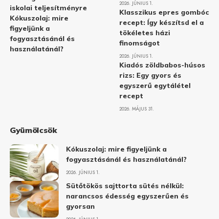
2026. JÚNIUS 1.
iskolai teljesítményre
Klasszikus epres gombóc
Kókuszolaj: mire
recept: Így készítsd el a
figyeljünk a
tökéletes házi
fogyasztásánál és
finomságot
használatánál?
2026. JÚNIUS 1.
Kiadós zöldbabos-húsos
rizs: Egy gyors és
egyszerű egytálétel
recept
2026. MÁJUS 31.
Gyümölcsök
Kókuszolaj: mire figyeljünk a
fogyasztásánál és használatánál?
2026. JÚNIUS 1.
Sütőtökös sajttorta sütés nélkül:
narancsos édesség egyszerűen és
gyorsan