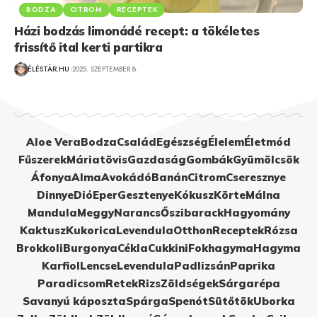
BODZA
CITROM
RECEPTEK
Házi bodzás limonádé recept: a tökéletes
frissítő ital kerti partikra
ÉLÉSTÁR.HU
2025. SZEPTEMBER 8.
Aloe Vera
Bodza
Család
Egészség
Élelem
Életmód
Fűszerek
Máriatövis
Gazdaság
Gombák
Gyümölcsök
Áfonya
Alma
Avokádó
Banán
Citrom
Cseresznye
Dinnye
Dió
Eper
Gesztenye
Kókusz
Körte
Málna
Mandula
Meggy
Narancs
Őszibarack
Hagyomány
Kaktusz
Kukorica
Levendula
Otthon
Receptek
Rózsa
Brokkoli
Burgonya
Cékla
Cukkini
Fokhagyma
Hagyma
Karfiol
Lencse
Levendula
Padlizsán
Paprika
Paradicsom
Retek
Rizs
Zöldségek
Sárgarépa
Savanyú káposzta
Spárga
Spenót
Sütőtök
Uborka