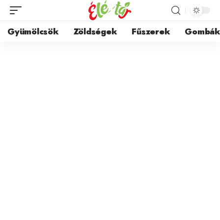
Gyümölcsök
Zöldségek
Fűszerek
Gombá