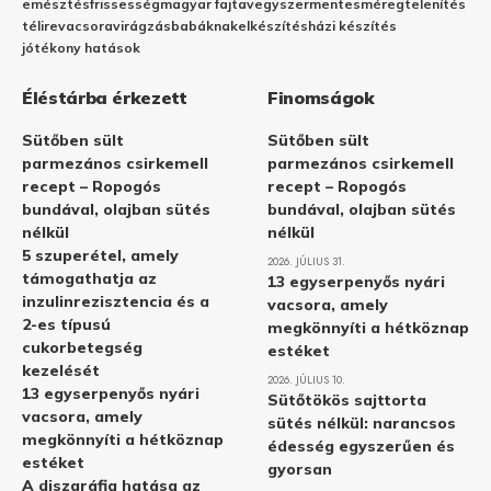
emésztés
frissesség
magyar fajta
vegyszermentes
méregtelenítés
télire
vacsora
virágzás
babáknak
elkészítés
házi készítés
jótékony hatások
Éléstárba érkezett
Finomságok
Sütőben sült
Sütőben sült
parmezános csirkemell
parmezános csirkemell
recept – Ropogós
recept – Ropogós
bundával, olajban sütés
bundával, olajban sütés
nélkül
nélkül
5 szuperétel, amely
2026. JÚLIUS 31.
támogathatja az
13 egyserpenyős nyári
inzulinrezisztencia és a
vacsora, amely
2-es típusú
megkönnyíti a hétköznap
cukorbetegség
estéket
kezelését
2026. JÚLIUS 10.
13 egyserpenyős nyári
Sütőtökös sajttorta
vacsora, amely
sütés nélkül: narancsos
megkönnyíti a hétköznap
édesség egyszerűen és
estéket
gyorsan
A diszgráfia hatása az