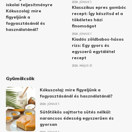
2026. JÚNIUS 1.
iskolai teljesítményre
Klasszikus epres gombóc
Kókuszolaj: mire
recept: Így készítsd el a
figyeljünk a
tökéletes házi
fogyasztásánál és
finomságot
használatánál?
2026. JÚNIUS 1.
Kiadós zöldbabos-húsos
rizs: Egy gyors és
egyszerű egytálétel
recept
2026. MÁJUS 31.
Gyümölcsök
Kókuszolaj: mire figyeljünk a
fogyasztásánál és használatánál?
2026. JÚNIUS 1.
Sütőtökös sajttorta sütés nélkül:
narancsos édesség egyszerűen és
gyorsan