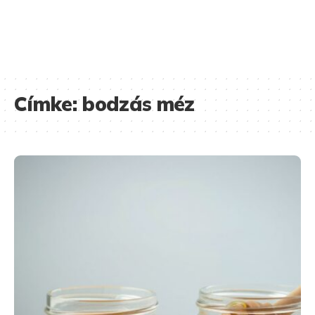
Címke:
bodzás méz