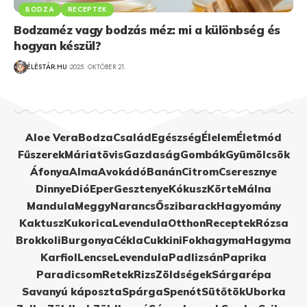
BODZA
RECEPTEK
Bodzaméz vagy bodzás méz: mi a különbség és
hogyan készül?
ÉLÉSTÁR.HU
2025. OKTÓBER 21.
Aloe Vera
Bodza
Család
Egészség
Élelem
Életmód
Fűszerek
Máriatövis
Gazdaság
Gombák
Gyümölcsök
Áfonya
Alma
Avokádó
Banán
Citrom
Cseresznye
Dinnye
Dió
Eper
Gesztenye
Kókusz
Körte
Málna
Mandula
Meggy
Narancs
Őszibarack
Hagyomány
Kaktusz
Kukorica
Levendula
Otthon
Receptek
Rózsa
Brokkoli
Burgonya
Cékla
Cukkini
Fokhagyma
Hagyma
Karfiol
Lencse
Levendula
Padlizsán
Paprika
Paradicsom
Retek
Rizs
Zöldségek
Sárgarépa
Savanyú káposzta
Spárga
Spenót
Sütőtök
Uborka