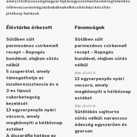
emésztés
frissesség
magyar fajta
vegyszermentes
méregtelenítés
télire
vacsora
virágzás
babáknak
elkészítés
házi készítés
jótékony hatások
Éléstárba érkezett
Finomságok
Sütőben sült
Sütőben sült
parmezános csirkemell
parmezános csirkemell
recept – Ropogós
recept – Ropogós
bundával, olajban sütés
bundával, olajban sütés
nélkül
nélkül
5 szuperétel, amely
2026. JÚLIUS 31.
támogathatja az
13 egyserpenyős nyári
inzulinrezisztencia és a
vacsora, amely
2-es típusú
megkönnyíti a hétköznap
cukorbetegség
estéket
kezelését
2026. JÚLIUS 10.
13 egyserpenyős nyári
Sütőtökös sajttorta
vacsora, amely
sütés nélkül: narancsos
megkönnyíti a hétköznap
édesség egyszerűen és
estéket
gyorsan
A diszgráfia hatása az