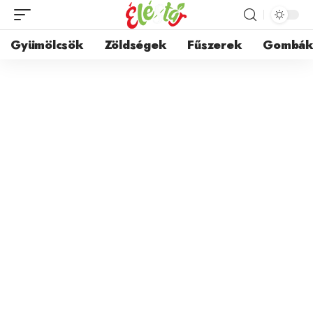
Gyümölcsök
Zöldségek
Fűszerek
Gombá