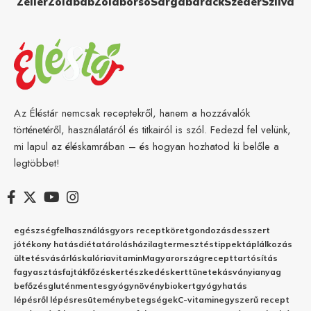
Zeller
Zöldbab
Zöldborsó
Sárgabarack
Szeder
Szilva
Az Éléstár nemcsak receptekről, hanem a hozzávalók
történetéről, használatáról és titkairól is szól. Fedezd fel velünk,
mi lapul az éléskamrában – és hogyan hozhatod ki belőle a
legtöbbet!
egészség
felhasználás
gyors recept
köret
gondozás
desszert
jótékony hatás
diéta
tárolás
házilag
termesztés
tippek
táplálkozás
ültetés
vásárlás
kalória
vitamin
Magyarország
recept
tartósítás
fagyasztás
fajták
főzés
kertészkedés
kert
tünetek
ásványianyag
befőzés
gluténmentes
gyógynövény
biokert
gyógyhatás
lépésről lépésre
sütemény
betegségek
C-vitamin
egyszerű recept