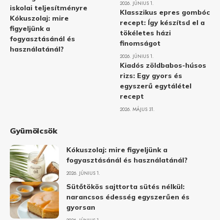
2026. JÚNIUS 1.
iskolai teljesítményre
Klasszikus epres gombóc
Kókuszolaj: mire
recept: Így készítsd el a
figyeljünk a
tökéletes házi
fogyasztásánál és
finomságot
használatánál?
2026. JÚNIUS 1.
Kiadós zöldbabos-húsos
rizs: Egy gyors és
egyszerű egytálétel
recept
2026. MÁJUS 31.
Gyümölcsök
Kókuszolaj: mire figyeljünk a
fogyasztásánál és használatánál?
2026. JÚNIUS 1.
Sütőtökös sajttorta sütés nélkül:
narancsos édesség egyszerűen és
gyorsan