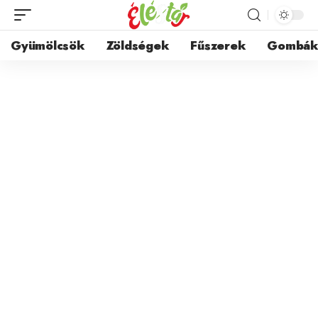
Gyümölcsök
Zöldségek
Fűszerek
Gombá