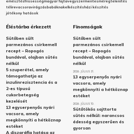
emésztés
frissesség
magyar fajta
vegyszermentes
méregtelenítés
télire
vacsora
virágzás
babáknak
elkészítés
házi készítés
jótékony hatások
Éléstárba érkezett
Finomságok
Sütőben sült
Sütőben sült
parmezános csirkemell
parmezános csirkemell
recept – Ropogós
recept – Ropogós
bundával, olajban sütés
bundával, olajban sütés
nélkül
nélkül
5 szuperétel, amely
2026. JÚLIUS 31.
támogathatja az
13 egyserpenyős nyári
inzulinrezisztencia és a
vacsora, amely
2-es típusú
megkönnyíti a hétköznap
cukorbetegség
estéket
kezelését
2026. JÚLIUS 10.
13 egyserpenyős nyári
Sütőtökös sajttorta
vacsora, amely
sütés nélkül: narancsos
megkönnyíti a hétköznap
édesség egyszerűen és
estéket
gyorsan
A diszgráfia hatása az