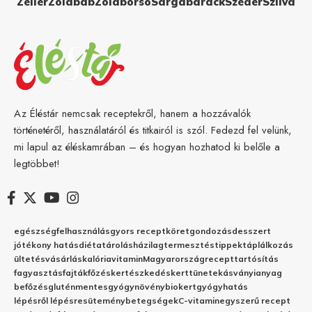
Zeller
Zöldbab
Zöldborsó
Sárgabarack
Szeder
Szilva
Az Éléstár nemcsak receptekről, hanem a hozzávalók
történetéről, használatáról és titkairól is szól. Fedezd fel velünk,
mi lapul az éléskamrában – és hogyan hozhatod ki belőle a
legtöbbet!
egészség
felhasználás
gyors recept
köret
gondozás
desszert
jótékony hatás
diéta
tárolás
házilag
termesztés
tippek
táplálkozás
ültetés
vásárlás
kalória
vitamin
Magyarország
recept
tartósítás
fagyasztás
fajták
főzés
kertészkedés
kert
tünetek
ásványianyag
befőzés
gluténmentes
gyógynövény
biokert
gyógyhatás
lépésről lépésre
sütemény
betegségek
C-vitamin
egyszerű recept