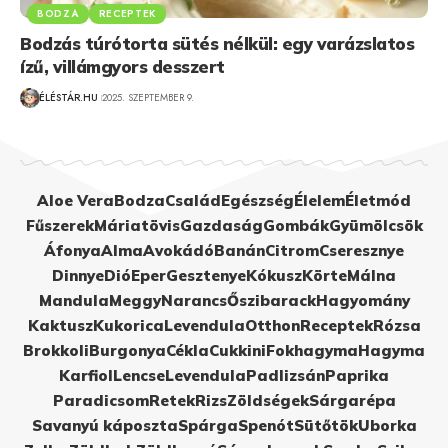
BODZA
RECEPTEK
Bodzás túrótorta sütés nélkül: egy varázslatos
ízű, villámgyors desszert
ÉLÉSTÁR.HU
2025. SZEPTEMBER 9.
Aloe Vera
Bodza
Család
Egészség
Élelem
Életmód
Fűszerek
Máriatövis
Gazdaság
Gombák
Gyümölcsök
Áfonya
Alma
Avokádó
Banán
Citrom
Cseresznye
Dinnye
Dió
Eper
Gesztenye
Kókusz
Körte
Málna
Mandula
Meggy
Narancs
Őszibarack
Hagyomány
Kaktusz
Kukorica
Levendula
Otthon
Receptek
Rózsa
Brokkoli
Burgonya
Cékla
Cukkini
Fokhagyma
Hagyma
Karfiol
Lencse
Levendula
Padlizsán
Paprika
Paradicsom
Retek
Rizs
Zöldségek
Sárgarépa
Savanyú káposzta
Spárga
Spenót
Sütőtök
Uborka