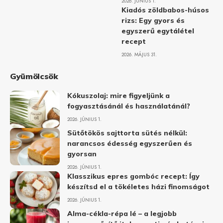
2026. JÚNIUS 1.
Kiadós zöldbabos-húsos
rizs: Egy gyors és
egyszerű egytálétel
recept
2026. MÁJUS 31.
Gyümölcsök
Kókuszolaj: mire figyeljünk a
fogyasztásánál és használatánál?
2026. JÚNIUS 1.
Sütőtökös sajttorta sütés nélkül:
narancsos édesség egyszerűen és
gyorsan
2026. JÚNIUS 1.
Klasszikus epres gombóc recept: Így
készítsd el a tökéletes házi finomságot
2026. JÚNIUS 1.
Alma-cékla-répa lé – a legjobb