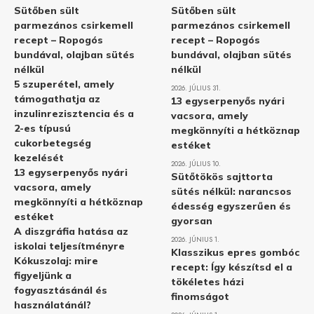
Sütőben sült
Sütőben sült
parmezános csirkemell
parmezános csirkemell
recept – Ropogós
recept – Ropogós
bundával, olajban sütés
bundával, olajban sütés
nélkül
nélkül
5 szuperétel, amely
2026. JÚLIUS 31.
támogathatja az
13 egyserpenyős nyári
inzulinrezisztencia és a
vacsora, amely
2-es típusú
megkönnyíti a hétköznap
cukorbetegség
estéket
kezelését
2026. JÚLIUS 10.
13 egyserpenyős nyári
Sütőtökös sajttorta
vacsora, amely
sütés nélkül: narancsos
megkönnyíti a hétköznap
édesség egyszerűen és
estéket
gyorsan
A diszgráfia hatása az
2026. JÚNIUS 1.
iskolai teljesítményre
Klasszikus epres gombóc
Kókuszolaj: mire
recept: Így készítsd el a
figyeljünk a
tökéletes házi
fogyasztásánál és
finomságot
használatánál?