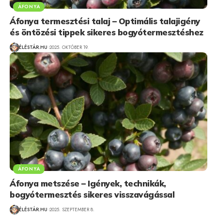
ÁFONYA
Áfonya termesztési talaj – Optimális talajigény
és öntözési tippek sikeres bogyótermesztéshez
ÉLÉSTÁR.HU
2025. OKTÓBER 19.
ÁFONYA
Áfonya metszése – Igények, technikák,
bogyótermesztés sikeres visszavágással
ÉLÉSTÁR.HU
2025. SZEPTEMBER 8.