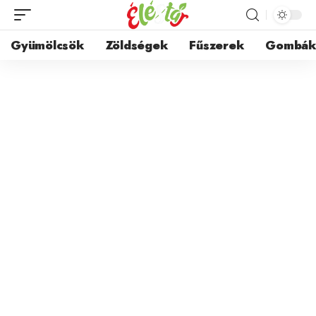
Gyümölcsök
Zöldségek
Fűszerek
Gombá