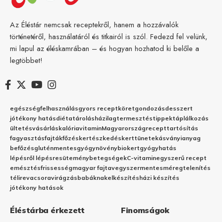
Az Éléstár nemcsak receptekről, hanem a hozzávalók
történetéről, használatáról és titkairól is szól. Fedezd fel velünk,
mi lapul az éléskamrában – és hogyan hozhatod ki belőle a
legtöbbet!
egészség
felhasználás
gyors recept
köret
gondozás
desszert
jótékony hatás
diéta
tárolás
házilag
termesztés
tippek
táplálkozás
ültetés
vásárlás
kalória
vitamin
Magyarország
recept
tartósítás
fagyasztás
fajták
főzés
kertészkedés
kert
tünetek
ásványianyag
befőzés
gluténmentes
gyógynövény
biokert
gyógyhatás
lépésről lépésre
sütemény
betegségek
C-vitamin
egyszerű recept
emésztés
frissesség
magyar fajta
vegyszermentes
méregtelenítés
télire
vacsora
virágzás
babáknak
elkészítés
házi készítés
jótékony hatások
Éléstárba érkezett
Finomságok