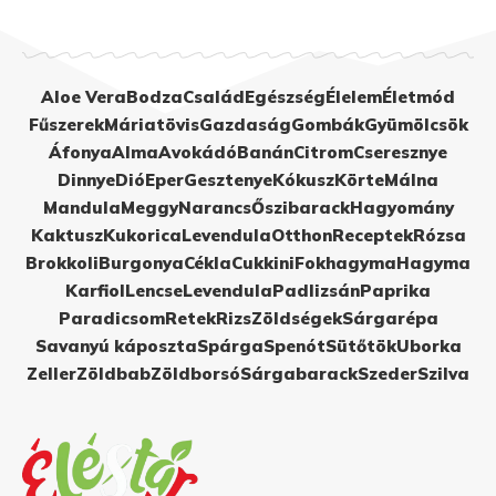
Aloe Vera
Bodza
Család
Egészség
Élelem
Életmód
Fűszerek
Máriatövis
Gazdaság
Gombák
Gyümölcsök
Áfonya
Alma
Avokádó
Banán
Citrom
Cseresznye
Dinnye
Dió
Eper
Gesztenye
Kókusz
Körte
Málna
Mandula
Meggy
Narancs
Őszibarack
Hagyomány
Kaktusz
Kukorica
Levendula
Otthon
Receptek
Rózsa
Brokkoli
Burgonya
Cékla
Cukkini
Fokhagyma
Hagyma
Karfiol
Lencse
Levendula
Padlizsán
Paprika
Paradicsom
Retek
Rizs
Zöldségek
Sárgarépa
Savanyú káposzta
Spárga
Spenót
Sütőtök
Uborka
Zeller
Zöldbab
Zöldborsó
Sárgabarack
Szeder
Szilva