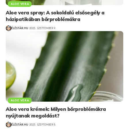
ALOE VERA
Aloe vera spray: A sokoldalú elsősegély a
házipatikában bőrproblémákra
ÉLÉSTÁR.HU
2025. SZEPTEMBER 9.
ALOE VERA
Aloe vera krémek: Milyen bőrproblémákra
nyújtanak megoldást?
ÉLÉSTÁR.HU
2025. SZEPTEMBER 8.