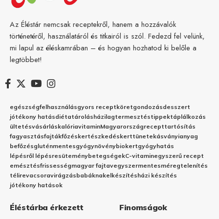
Az Éléstár nemcsak receptekről, hanem a hozzávalók
történetéről, használatáról és titkairól is szól. Fedezd fel velünk,
mi lapul az éléskamrában – és hogyan hozhatod ki belőle a
legtöbbet!
egészség
felhasználás
gyors recept
köret
gondozás
desszert
jótékony hatás
diéta
tárolás
házilag
termesztés
tippek
táplálkozás
ültetés
vásárlás
kalória
vitamin
Magyarország
recept
tartósítás
fagyasztás
fajták
főzés
kertészkedés
kert
tünetek
ásványianyag
befőzés
gluténmentes
gyógynövény
biokert
gyógyhatás
lépésről lépésre
sütemény
betegségek
C-vitamin
egyszerű recept
emésztés
frissesség
magyar fajta
vegyszermentes
méregtelenítés
télire
vacsora
virágzás
babáknak
elkészítés
házi készítés
jótékony hatások
Éléstárba érkezett
Finomságok