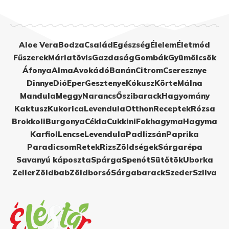
Aloe Vera
Bodza
Család
Egészség
Élelem
Életmód
Fűszerek
Máriatövis
Gazdaság
Gombák
Gyümölcsök
Áfonya
Alma
Avokádó
Banán
Citrom
Cseresznye
Dinnye
Dió
Eper
Gesztenye
Kókusz
Körte
Málna
Mandula
Meggy
Narancs
Őszibarack
Hagyomány
Kaktusz
Kukorica
Levendula
Otthon
Receptek
Rózsa
Brokkoli
Burgonya
Cékla
Cukkini
Fokhagyma
Hagyma
Karfiol
Lencse
Levendula
Padlizsán
Paprika
Paradicsom
Retek
Rizs
Zöldségek
Sárgarépa
Savanyú káposzta
Spárga
Spenót
Sütőtök
Uborka
Zeller
Zöldbab
Zöldborsó
Sárgabarack
Szeder
Szilva