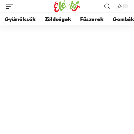
Gyümölcsök
Zöldségek
Fűszerek
Gombá