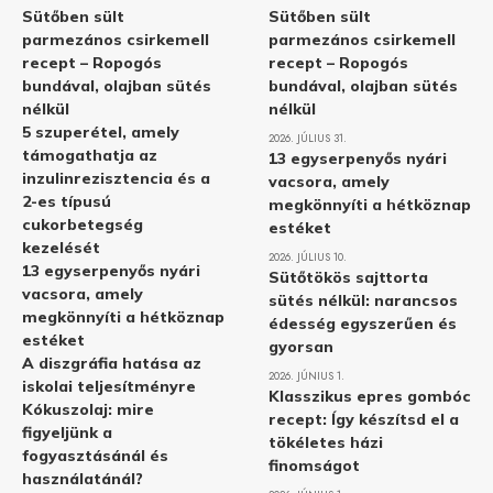
Sütőben sült
Sütőben sült
parmezános csirkemell
parmezános csirkemell
recept – Ropogós
recept – Ropogós
bundával, olajban sütés
bundával, olajban sütés
nélkül
nélkül
5 szuperétel, amely
2026. JÚLIUS 31.
támogathatja az
13 egyserpenyős nyári
inzulinrezisztencia és a
vacsora, amely
2-es típusú
megkönnyíti a hétköznap
cukorbetegség
estéket
kezelését
2026. JÚLIUS 10.
13 egyserpenyős nyári
Sütőtökös sajttorta
vacsora, amely
sütés nélkül: narancsos
megkönnyíti a hétköznap
édesség egyszerűen és
estéket
gyorsan
A diszgráfia hatása az
2026. JÚNIUS 1.
iskolai teljesítményre
Klasszikus epres gombóc
Kókuszolaj: mire
recept: Így készítsd el a
figyeljünk a
tökéletes házi
fogyasztásánál és
finomságot
használatánál?