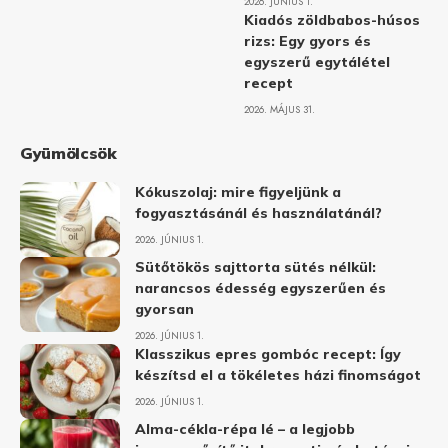
2026. JÚNIUS 1.
Kiadós zöldbabos-húsos
rizs: Egy gyors és
egyszerű egytálétel
recept
2026. MÁJUS 31.
Gyümölcsök
Kókuszolaj: mire figyeljünk a
fogyasztásánál és használatánál?
2026. JÚNIUS 1.
Sütőtökös sajttorta sütés nélkül:
narancsos édesség egyszerűen és
gyorsan
2026. JÚNIUS 1.
Klasszikus epres gombóc recept: Így
készítsd el a tökéletes házi finomságot
2026. JÚNIUS 1.
Alma-cékla-répa lé – a legjobb