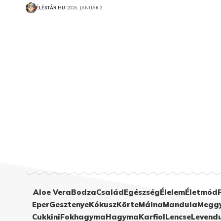
ÉLÉSTÁR.HU
2026. JANUÁR 3.
Aloe Vera
Bodza
Család
Egészség
Élelem
Életmód
Eper
Gesztenye
Kókusz
Körte
Málna
Mandula
Megg
Cukkini
Fokhagyma
Hagyma
Karfiol
Lencse
Levend