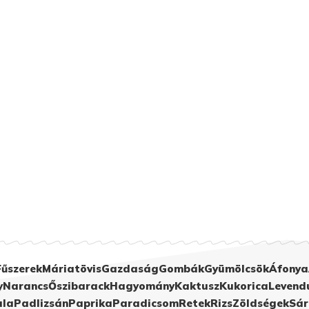
Fűszerek
Máriatövis
Gazdaság
Gombák
Gyümölcsök
Áfonya
y
Narancs
Őszibarack
Hagyomány
Kaktusz
Kukorica
Levend
ula
Padlizsán
Paprika
Paradicsom
Retek
Rizs
Zöldségek
Sár