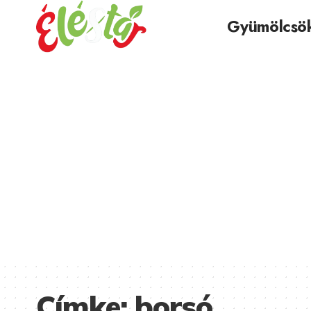
Gyümölcsö
Címke:
borsó