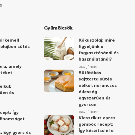
a
Gyümölcsök
irkemell
Kókuszolaj: mire
 olajban sütés
figyeljünk a
fogyasztásánál és
használatánál?
ora, amely
2026. JÚNIUS 1.
stéket
Sütőtökös
sajttorta sütés
nélkül: narancsos
élkül:
édesség
űen és
egyszerűen és
gyorsan
cept: Így
2026. JÚNIUS 1.
Klasszikus epres
i finomságot
gombóc recept:
Így készítsd el a
: Egy gyors és