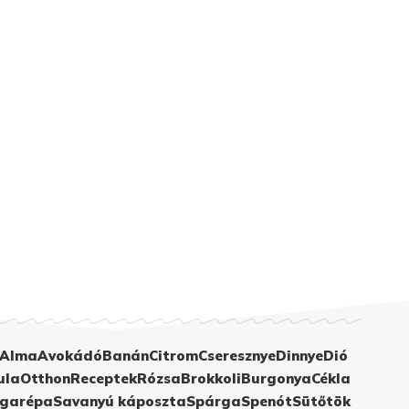
Alma
Avokádó
Banán
Citrom
Cseresznye
Dinnye
Dió
ula
Otthon
Receptek
Rózsa
Brokkoli
Burgonya
Cékla
garépa
Savanyú káposzta
Spárga
Spenót
Sütőtök