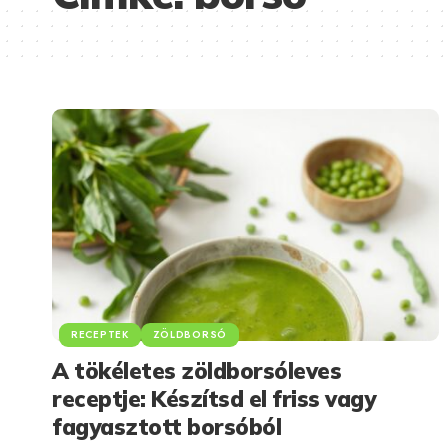
RECEPTEK
ZÖLDBORSÓ
A tökéletes zöldborsóleves
receptje: Készítsd el friss vagy
fagyasztott borsóból