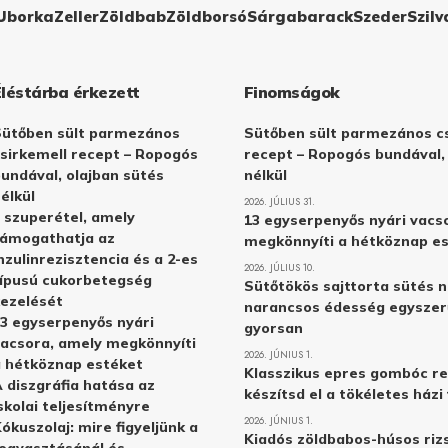
Uborka
Zeller
Zöldbab
Zöldborsó
Sárgabarack
Szeder
Szilv
Éléstárba érkezett
Finomságok
Sütőben sült parmezános
Sütőben sült parmezános cs
sirkemell recept – Ropogós
recept – Ropogós bundával,
undával, olajban sütés
nélkül
élkül
2026. JÚLIUS 31.
 szuperétel, amely
13 egyserpenyős nyári vacs
támogathatja az
megkönnyíti a hétköznap e
nzulinrezisztencia és a 2-es
2026. JÚLIUS 10.
ípusú cukorbetegség
Sütőtökös sajttorta sütés n
ezelését
narancsos édesség egyszer
3 egyserpenyős nyári
gyorsan
acsora, amely megkönnyíti
2026. JÚNIUS 1.
 hétköznap estéket
Klasszikus epres gombóc re
 diszgráfia hatása az
készítsd el a tökéletes ház
skolai teljesítményre
2026. JÚNIUS 1.
ókuszolaj: mire figyeljünk a
Kiadós zöldbabos-húsos rizs
ogyasztásánál és