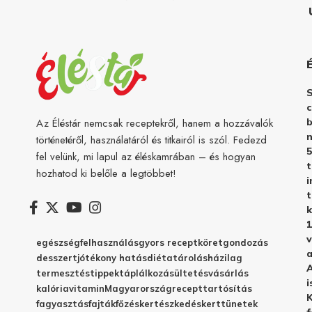
c
b
Az Éléstár nemcsak receptekről, hanem a hozzávalók
n
történetéről, használatáról és titkairól is szól. Fedezd
5
fel velünk, mi lapul az éléskamrában – és hogyan
hozhatod ki belőle a legtöbbet!
i
t
k
1
v
egészség
felhasználás
gyors recept
köret
gondozás
a
desszert
jótékony hatás
diéta
tárolás
házilag
A
termesztés
tippek
táplálkozás
ültetés
vásárlás
i
kalória
vitamin
Magyarország
recept
tartósítás
K
fagyasztás
fajták
főzés
kertészkedés
kert
tünetek
f