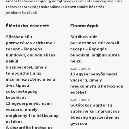
emésztés
frissesség
magyar fajta
vegyszermentes
méregtelenítés
télire
vacsora
virágzás
babáknak
elkészítés
házi készítés
jótékony hatások
Éléstárba érkezett
Finomságok
Sütőben sült
Sütőben sült
parmezános csirkemell
parmezános csirkemell
recept – Ropogós
recept – Ropogós
bundával, olajban sütés
bundával, olajban sütés
nélkül
nélkül
5 szuperétel, amely
2026. JÚLIUS 31.
támogathatja az
13 egyserpenyős nyári
inzulinrezisztencia és a
vacsora, amely
2-es típusú
megkönnyíti a hétköznap
cukorbetegség
estéket
kezelését
2026. JÚLIUS 10.
13 egyserpenyős nyári
Sütőtökös sajttorta
vacsora, amely
sütés nélkül: narancsos
megkönnyíti a hétköznap
édesség egyszerűen és
estéket
gyorsan
A diszgráfia hatása az