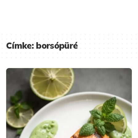
Címke:
borsópüré