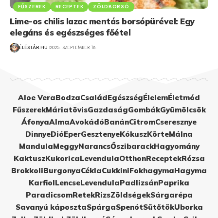
FŰSZEREK
RECEPTEK
ZÖLDBORSÓ
Lime-os chilis lazac mentás borsópürével: Egy
elegáns és egészséges főétel
ÉLÉSTÁR.HU
2025. SZEPTEMBER 18.
Aloe Vera
Bodza
Család
Egészség
Élelem
Életmód
Fűszerek
Máriatövis
Gazdaság
Gombák
Gyümölcsök
Áfonya
Alma
Avokádó
Banán
Citrom
Cseresznye
Dinnye
Dió
Eper
Gesztenye
Kókusz
Körte
Málna
Mandula
Meggy
Narancs
Őszibarack
Hagyomány
Kaktusz
Kukorica
Levendula
Otthon
Receptek
Rózsa
Brokkoli
Burgonya
Cékla
Cukkini
Fokhagyma
Hagyma
Karfiol
Lencse
Levendula
Padlizsán
Paprika
Paradicsom
Retek
Rizs
Zöldségek
Sárgarépa
Savanyú káposzta
Spárga
Spenót
Sütőtök
Uborka