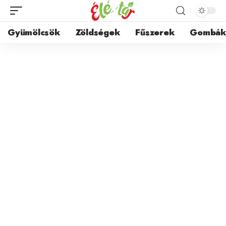
Gyümölcsök
Zöldségek
Fűszerek
Gombá