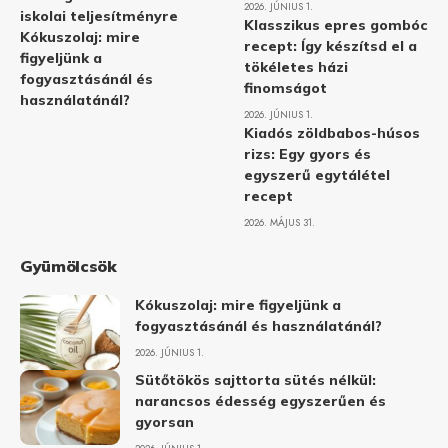
2026. JÚNIUS 1.
iskolai teljesítményre
Klasszikus epres gombóc
Kókuszolaj: mire
recept: Így készítsd el a
figyeljünk a
tökéletes házi
fogyasztásánál és
finomságot
használatánál?
2026. JÚNIUS 1.
Kiadós zöldbabos-húsos
rizs: Egy gyors és
egyszerű egytálétel
recept
2026. MÁJUS 31.
Gyümölcsök
Kókuszolaj: mire figyeljünk a
fogyasztásánál és használatánál?
2026. JÚNIUS 1.
Sütőtökös sajttorta sütés nélkül:
narancsos édesség egyszerűen és
gyorsan