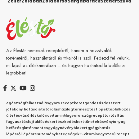
Zeller
Zöldbab
Zöldborsó
Sárgabarack
Szeder
Szilva
Az Éléstár nemcsak receptekről, hanem a hozzávalók
történetéről, használatáról és titkairól is szól. Fedezd fel velünk,
mi lapul az éléskamrában – és hogyan hozhatod ki belőle a
legtöbbet!
egészség
felhasználás
gyors recept
köret
gondozás
desszert
jótékony hatás
diéta
tárolás
házilag
termesztés
tippek
táplálkozás
ültetés
vásárlás
kalória
vitamin
Magyarország
recept
tartósítás
fagyasztás
fajták
főzés
kertészkedés
kert
tünetek
ásványianyag
befőzés
gluténmentes
gyógynövény
biokert
gyógyhatás
lépésről lépésre
sütemény
betegségek
C-vitamin
egyszerű recept