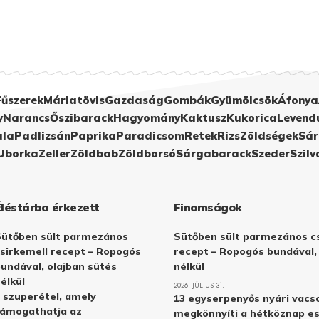
Fűszerek
Máriatövis
Gazdaság
Gombák
Gyümölcsök
Áfonya
y
Narancs
Őszibarack
Hagyomány
Kaktusz
Kukorica
Levend
ula
Padlizsán
Paprika
Paradicsom
Retek
Rizs
Zöldségek
Sár
Uborka
Zeller
Zöldbab
Zöldborsó
Sárgabarack
Szeder
Szilv
Éléstárba érkezett
Finomságok
Sütőben sült parmezános
Sütőben sült parmezános cs
sirkemell recept – Ropogós
recept – Ropogós bundával,
undával, olajban sütés
nélkül
élkül
2026. JÚLIUS 31.
 szuperétel, amely
13 egyserpenyős nyári vacs
támogathatja az
megkönnyíti a hétköznap e