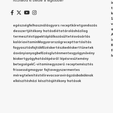
hozhatod ki belőle a legtöbbet!
i
t
k
1
v
egészség
felhasználás
gyors recept
köret
gondozás
a
desszert
jótékony hatás
diéta
tárolás
házilag
A
termesztés
tippek
táplálkozás
ültetés
vásárlás
i
kalória
vitamin
Magyarország
recept
tartósítás
K
fagyasztás
fajták
főzés
kertészkedés
kert
tünetek
f
ásványianyag
befőzés
gluténmentes
gyógynövény
h
biokert
gyógyhatás
lépésről lépésre
sütemény
betegségek
C-vitamin
egyszerű recept
emésztés
frissesség
magyar fajta
vegyszermentes
méregtelenítés
télire
vacsora
virágzás
babáknak
elkészítés
házi készítés
jótékony hatások