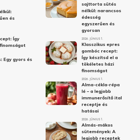
sajttorta sütés
nélkül: narancsos
élkül:
édesség
űen és
egyszerűen és
gyorsan
cept: Így
2026. JÚNIUS 1.
Klasszikus epres
i finomságot
gombóc recept:
Így készítsd el a
: Egy gyors és
tökéletes házi
finomságot
2026. JÚNIUS 1.
Alma-cékla-répa
lé – a legjobb
immunerősítő ital
receptje és
hatásai
2026. JÚNIUS 1.
Almás-mákos
sütemények: A
legjobb receptek