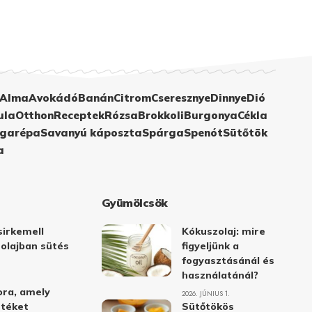
Alma
Avokádó
Banán
Citrom
Cseresznye
Dinnye
Dió
ula
Otthon
Receptek
Rózsa
Brokkoli
Burgonya
Cékla
garépa
Savanyú káposzta
Spárga
Spenót
Sütőtök
a
Gyümölcsök
irkemell
Kókuszolaj: mire
 olajban sütés
figyeljünk a
fogyasztásánál és
használatánál?
ora, amely
2026. JÚNIUS 1.
stéket
Sütőtökös