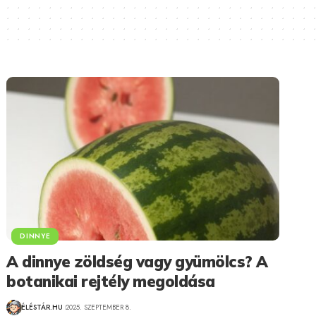
DINNYE
A dinnye zöldség vagy gyümölcs? A
botanikai rejtély megoldása
ÉLÉSTÁR.HU
2025. SZEPTEMBER 8.