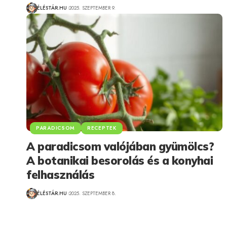
ÉLÉSTÁR.HU
2025. SZEPTEMBER 9.
PARADICSOM
RECEPTEK
A paradicsom valójában gyümölcs?
A botanikai besorolás és a konyhai
felhasználás
ÉLÉSTÁR.HU
2025. SZEPTEMBER 8.