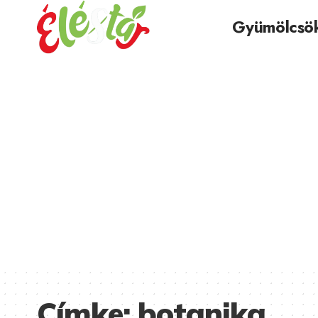
Gyümölcsö
Címke:
botanika