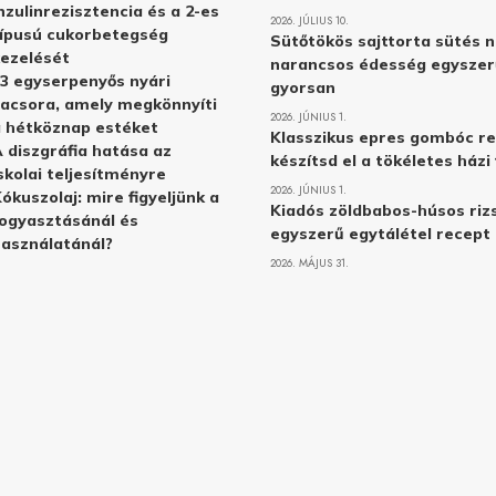
nzulinrezisztencia és a 2-es
2026. JÚLIUS 10.
ípusú cukorbetegség
Sütőtökös sajttorta sütés n
ezelését
narancsos édesség egyszer
3 egyserpenyős nyári
gyorsan
acsora, amely megkönnyíti
2026. JÚNIUS 1.
 hétköznap estéket
Klasszikus epres gombóc re
 diszgráfia hatása az
készítsd el a tökéletes ház
skolai teljesítményre
2026. JÚNIUS 1.
ókuszolaj: mire figyeljünk a
Kiadós zöldbabos-húsos rizs
ogyasztásánál és
egyszerű egytálétel recept
asználatánál?
2026. MÁJUS 31.