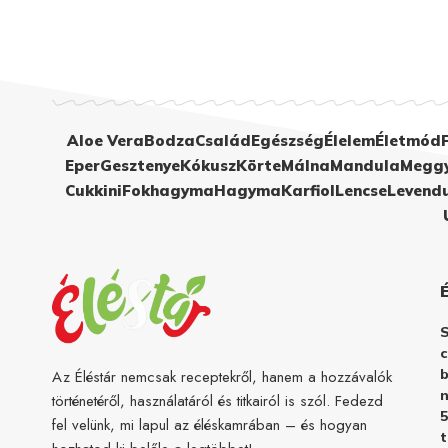
Aloe Vera
Bodza
Család
Egészség
Élelem
Életmód
Eper
Gesztenye
Kókusz
Körte
Málna
Mandula
Megg
Cukkini
Fokhagyma
Hagyma
Karfiol
Lencse
Levend
c
b
Az Éléstár nemcsak receptekről, hanem a hozzávalók
n
történetéről, használatáról és titkairól is szól. Fedezd
5
fel velünk, mi lapul az éléskamrában – és hogyan