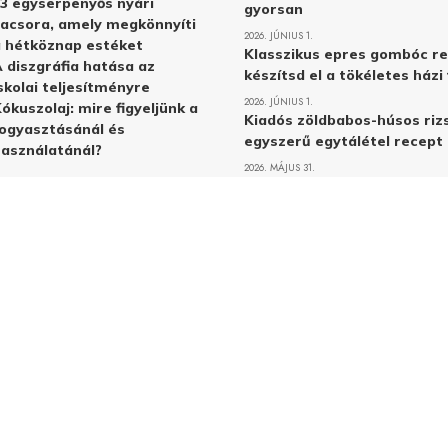
3 egyserpenyős nyári
gyorsan
acsora, amely megkönnyíti
2026. JÚNIUS 1.
 hétköznap estéket
Klasszikus epres gombóc re
 diszgráfia hatása az
készítsd el a tökéletes ház
skolai teljesítményre
2026. JÚNIUS 1.
ókuszolaj: mire figyeljünk a
Kiadós zöldbabos-húsos rizs
ogyasztásánál és
egyszerű egytálétel recept
asználatánál?
2026. MÁJUS 31.