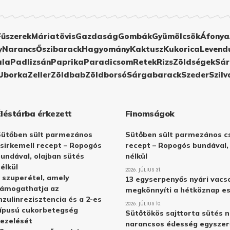
Fűszerek
Máriatövis
Gazdaság
Gombák
Gyümölcsök
Áfonya
y
Narancs
Őszibarack
Hagyomány
Kaktusz
Kukorica
Levend
ula
Padlizsán
Paprika
Paradicsom
Retek
Rizs
Zöldségek
Sár
Uborka
Zeller
Zöldbab
Zöldborsó
Sárgabarack
Szeder
Szilv
Éléstárba érkezett
Finomságok
Sütőben sült parmezános
Sütőben sült parmezános cs
sirkemell recept – Ropogós
recept – Ropogós bundával,
undával, olajban sütés
nélkül
élkül
2026. JÚLIUS 31.
 szuperétel, amely
13 egyserpenyős nyári vacs
támogathatja az
megkönnyíti a hétköznap e
nzulinrezisztencia és a 2-es
2026. JÚLIUS 10.
ípusú cukorbetegség
Sütőtökös sajttorta sütés n
ezelését
narancsos édesség egyszer