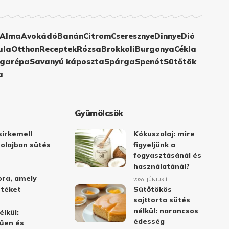
Alma
Avokádó
Banán
Citrom
Cseresznye
Dinnye
Dió
ula
Otthon
Receptek
Rózsa
Brokkoli
Burgonya
Cékla
garépa
Savanyú káposzta
Spárga
Spenót
Sütőtök
a
Gyümölcsök
irkemell
Kókuszolaj: mire
 olajban sütés
figyeljünk a
fogyasztásánál és
használatánál?
ora, amely
2026. JÚNIUS 1.
stéket
Sütőtökös
sajttorta sütés
nélkül: narancsos
élkül:
édesség
űen és