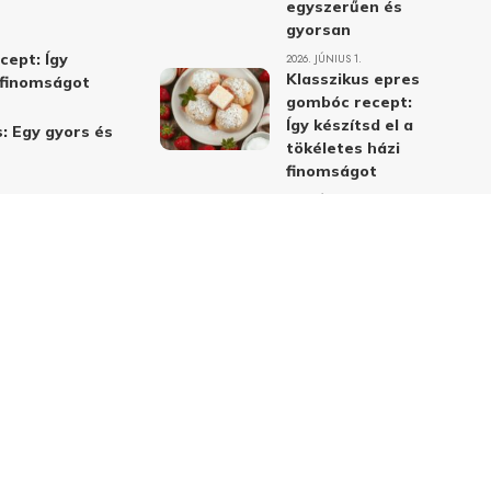
egyszerűen és
gyorsan
cept: Így
2026. JÚNIUS 1.
Klasszikus epres
i finomságot
gombóc recept:
Így készítsd el a
: Egy gyors és
tökéletes házi
finomságot
2026. JÚNIUS 1.
Alma-cékla-répa
lé – a legjobb
immunerősítő ital
receptje és
hatásai
2026. JÚNIUS 1.
Almás-mákos
sütemények: A
legjobb receptek
a klasszikus
ízpárosítással
2026. MÁJUS 31.