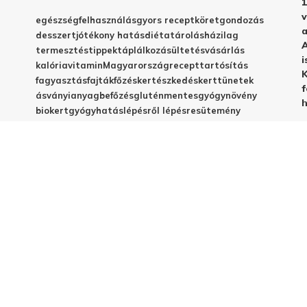
1
v
egészség
felhasználás
gyors recept
köret
gondozás
a
desszert
jótékony hatás
diéta
tárolás
házilag
A
termesztés
tippek
táplálkozás
ültetés
vásárlás
i
kalória
vitamin
Magyarország
recept
tartósítás
K
fagyasztás
fajták
főzés
kertészkedés
kert
tünetek
f
ásványianyag
befőzés
gluténmentes
gyógynövény
h
biokert
gyógyhatás
lépésről lépésre
sütemény
betegségek
C-vitamin
egyszerű recept
emésztés
frissesség
magyar fajta
vegyszermentes
méregtelenítés
télire
vacsora
virágzás
babáknak
elkészítés
házi készítés
jótékony hatások