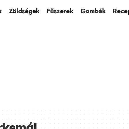
k
Zöldségek
Fűszerek
Gombák
Rece
irkemáj