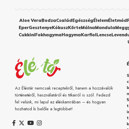
Aloe Vera
Bodza
Család
Egészség
Élelem
Életmód
Eper
Gesztenye
Kókusz
Körte
Málna
Mandula
Megg
Cukkini
Fokhagyma
Hagyma
Karfiol
Lencse
Levend
c
b
Az Éléstár nemcsak receptekről, hanem a hozzávalók
n
történetéről, használatáról és titkairól is szól. Fedezd
5
fel velünk, mi lapul az éléskamrában – és hogyan
hozhatod ki belőle a legtöbbet!
i
t
k