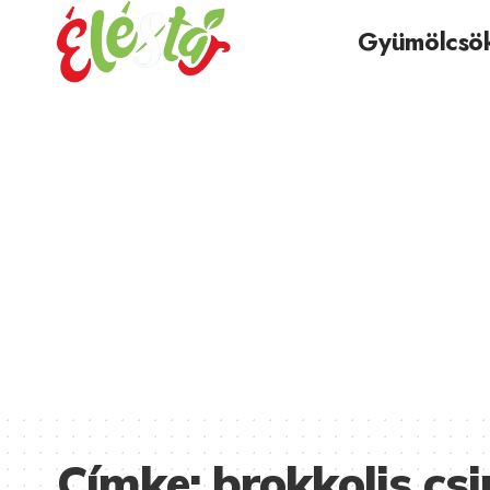
Gyümölcsö
Címke:
brokkolis cs