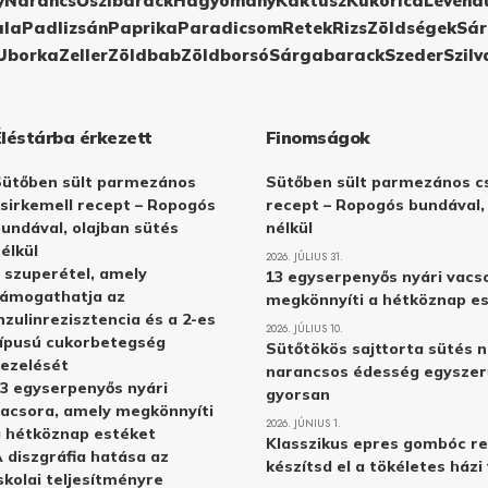
y
Narancs
Őszibarack
Hagyomány
Kaktusz
Kukorica
Levend
ula
Padlizsán
Paprika
Paradicsom
Retek
Rizs
Zöldségek
Sár
Uborka
Zeller
Zöldbab
Zöldborsó
Sárgabarack
Szeder
Szilv
Éléstárba érkezett
Finomságok
Sütőben sült parmezános
Sütőben sült parmezános cs
sirkemell recept – Ropogós
recept – Ropogós bundával,
undával, olajban sütés
nélkül
élkül
2026. JÚLIUS 31.
 szuperétel, amely
13 egyserpenyős nyári vacs
támogathatja az
megkönnyíti a hétköznap e
nzulinrezisztencia és a 2-es
2026. JÚLIUS 10.
ípusú cukorbetegség
Sütőtökös sajttorta sütés n
ezelését
narancsos édesség egyszer
3 egyserpenyős nyári
gyorsan
acsora, amely megkönnyíti
2026. JÚNIUS 1.
 hétköznap estéket
Klasszikus epres gombóc re
 diszgráfia hatása az
készítsd el a tökéletes ház
skolai teljesítményre