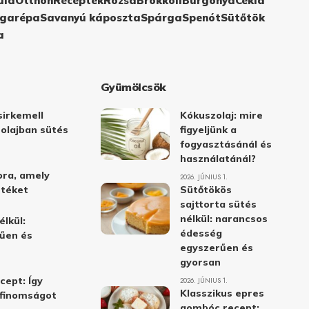
ula
Otthon
Receptek
Rózsa
Brokkoli
Burgonya
Cékla
garépa
Savanyú káposzta
Spárga
Spenót
Sütőtök
a
Gyümölcsök
irkemell
Kókuszolaj: mire
 olajban sütés
figyeljünk a
fogyasztásánál és
használatánál?
ora, amely
2026. JÚNIUS 1.
stéket
Sütőtökös
sajttorta sütés
nélkül: narancsos
élkül:
édesség
űen és
egyszerűen és
gyorsan
cept: Így
2026. JÚNIUS 1.
Klasszikus epres
i finomságot
gombóc recept: