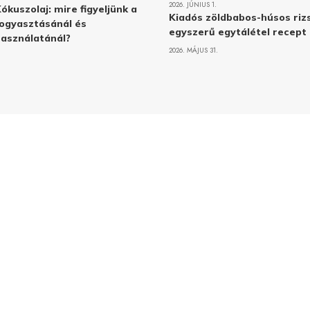
2026. JÚNIUS 1.
ókuszolaj: mire figyeljünk a
Kiadós zöldbabos-húsos rizs
ogyasztásánál és
egyszerű egytálétel recept
asználatánál?
2026. MÁJUS 31.
Adatvé