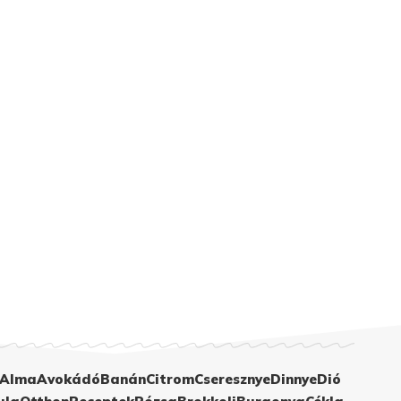
Alma
Avokádó
Banán
Citrom
Cseresznye
Dinnye
Dió