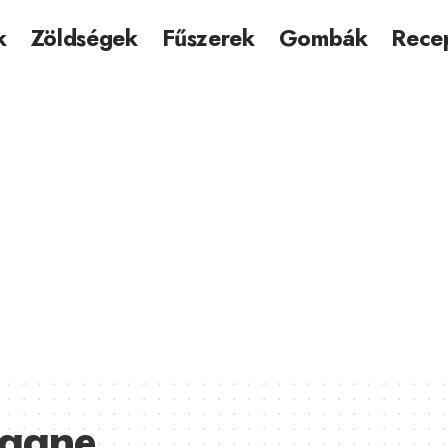
k
Zöldségek
Fűszerek
Gombák
Rece
sagne