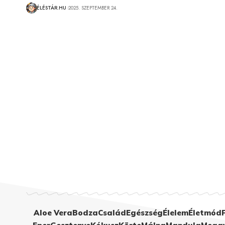
ÉLÉSTÁR.HU
2025. SZEPTEMBER 24.
Aloe Vera
Bodza
Család
Egészség
Élelem
Életmód