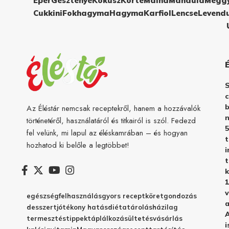
Eper
Gesztenye
Kókusz
Körte
Málna
Mandula
Megg
Cukkini
Fokhagyma
Hagyma
Karfiol
Lencse
Levend
c
b
Az Éléstár nemcsak receptekről, hanem a hozzávalók
n
történetéről, használatáról és titkairól is szól. Fedezd
5
fel velünk, mi lapul az éléskamrában – és hogyan
hozhatod ki belőle a legtöbbet!
i
t
k
1
v
egészség
felhasználás
gyors recept
köret
gondozás
a
desszert
jótékony hatás
diéta
tárolás
házilag
A
termesztés
tippek
táplálkozás
ültetés
vásárlás
i