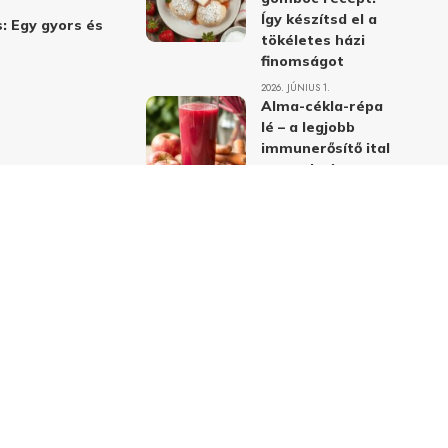
Így készítsd el a
: Egy gyors és
tökéletes házi
finomságot
2026. JÚNIUS 1.
Alma-cékla-répa
lé – a legjobb
immunerősítő ital
receptje és
hatásai
2026. JÚNIUS 1.
Almás-mákos
sütemények: A
legjobb receptek
a klasszikus
ízpárosítással
2026. MÁJUS 31.
delmi nyilatkozat
Felhasználási feltételek
Kapcsolat