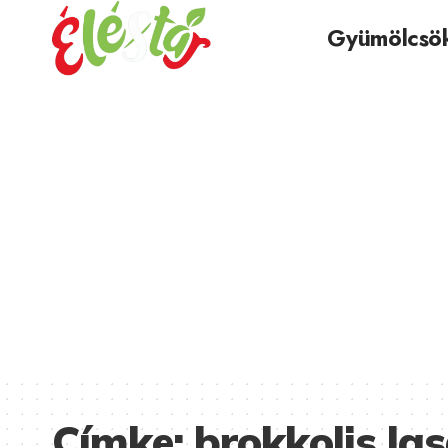
Gyümölcsö
Címke:
brokkolis la