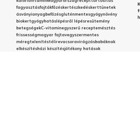
kalória
vitamin
Magyarország
recept
tartósítás
K
fagyasztás
fajták
főzés
kertészkedés
kert
tünetek
f
ásványianyag
befőzés
gluténmentes
gyógynövény
h
biokert
gyógyhatás
lépésről lépésre
sütemény
betegségek
C-vitamin
egyszerű recept
emésztés
frissesség
magyar fajta
vegyszermentes
méregtelenítés
télire
vacsora
virágzás
babáknak
elkészítés
házi készítés
jótékony hatások
© 2025 - Elestar.hu