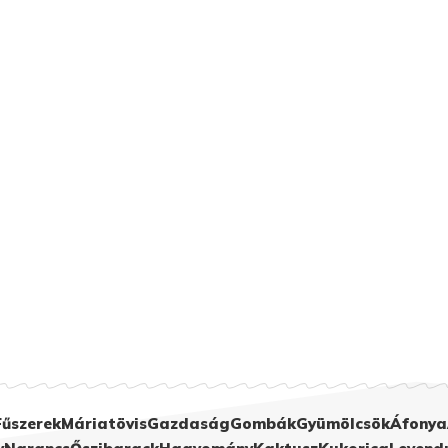
Fűszerek
Máriatövis
Gazdaság
Gombák
Gyümölcsök
Áfonya