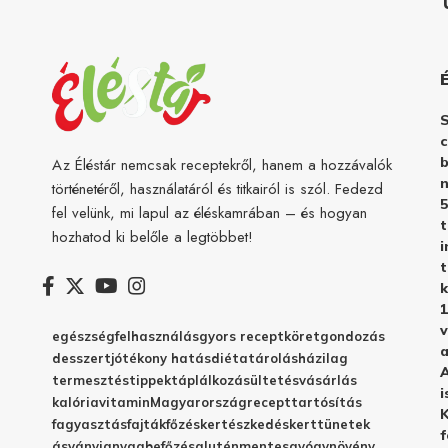
c
b
Az Éléstár nemcsak receptekről, hanem a hozzávalók
n
történetéről, használatáról és titkairól is szól. Fedezd
5
fel velünk, mi lapul az éléskamrában – és hogyan
hozhatod ki belőle a legtöbbet!
i
t
k
1
v
egészség
felhasználás
gyors recept
köret
gondozás
a
desszert
jótékony hatás
diéta
tárolás
házilag
A
termesztés
tippek
táplálkozás
ültetés
vásárlás
i
kalória
vitamin
Magyarország
recept
tartósítás
K
fagyasztás
fajták
főzés
kertészkedés
kert
tünetek
f
ásványianyag
befőzés
gluténmentes
gyógynövény