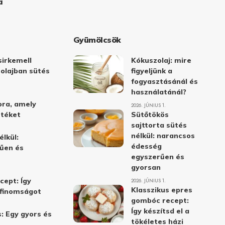
a
Gyümölcsök
irkemell
Kókuszolaj: mire
 olajban sütés
figyeljünk a
fogyasztásánál és
használatánál?
ora, amely
2026. JÚNIUS 1.
stéket
Sütőtökös
sajttorta sütés
nélkül: narancsos
élkül:
édesség
űen és
egyszerűen és
gyorsan
cept: Így
2026. JÚNIUS 1.
Klasszikus epres
i finomságot
gombóc recept:
Így készítsd el a
: Egy gyors és
tökéletes házi