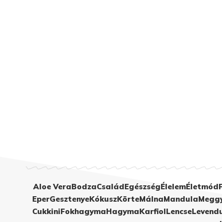
Aloe Vera
Bodza
Család
Egészség
Élelem
Életmód
Eper
Gesztenye
Kókusz
Körte
Málna
Mandula
Megg
Cukkini
Fokhagyma
Hagyma
Karfiol
Lencse
Levend