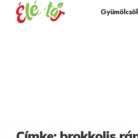
Gyümölcsö
Címke:
brokkolis rá