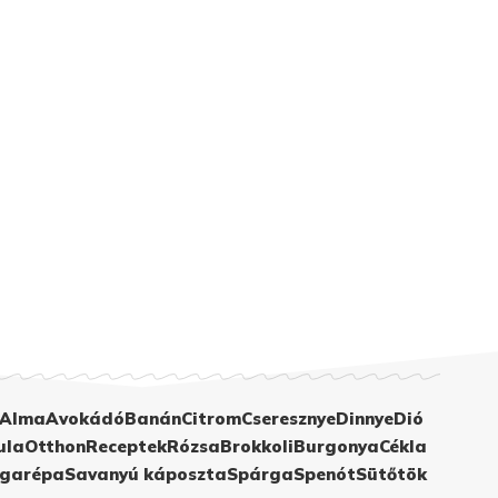
Alma
Avokádó
Banán
Citrom
Cseresznye
Dinnye
Dió
ula
Otthon
Receptek
Rózsa
Brokkoli
Burgonya
Cékla
garépa
Savanyú káposzta
Spárga
Spenót
Sütőtök