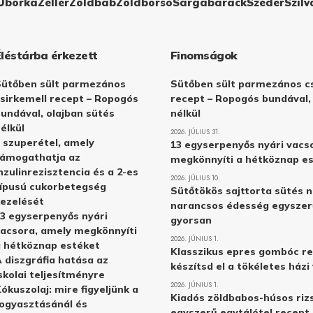
Uborka
Zeller
Zöldbab
Zöldborsó
Sárgabarack
Szeder
Szilv
Éléstárba érkezett
Finomságok
Sütőben sült parmezános
Sütőben sült parmezános cs
sirkemell recept – Ropogós
recept – Ropogós bundával,
undával, olajban sütés
nélkül
élkül
2026. JÚLIUS 31.
 szuperétel, amely
13 egyserpenyős nyári vacs
támogathatja az
megkönnyíti a hétköznap e
nzulinrezisztencia és a 2-es
2026. JÚLIUS 10.
ípusú cukorbetegség
Sütőtökös sajttorta sütés n
ezelését
narancsos édesség egyszer
3 egyserpenyős nyári
gyorsan
acsora, amely megkönnyíti
2026. JÚNIUS 1.
 hétköznap estéket
Klasszikus epres gombóc re
 diszgráfia hatása az
készítsd el a tökéletes ház
skolai teljesítményre
2026. JÚNIUS 1.
ókuszolaj: mire figyeljünk a
Kiadós zöldbabos-húsos rizs
ogyasztásánál és
egyszerű egytálétel recept