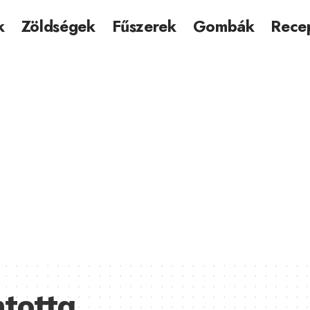
k
Zöldségek
Fűszerek
Gombák
Rece
ntotta