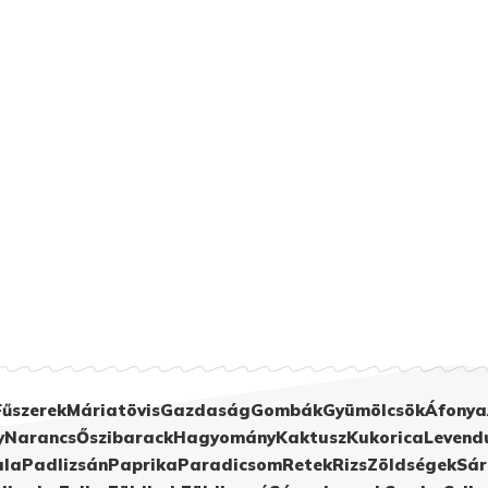
Fűszerek
Máriatövis
Gazdaság
Gombák
Gyümölcsök
Áfonya
y
Narancs
Őszibarack
Hagyomány
Kaktusz
Kukorica
Levend
ula
Padlizsán
Paprika
Paradicsom
Retek
Rizs
Zöldségek
Sár