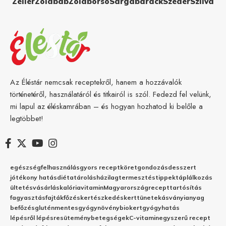
Zeller
Zöldbab
Zöldborsó
Sárgabarack
Szeder
Szilva
Az Éléstár nemcsak receptekről, hanem a hozzávalók
történetéről, használatáról és titkairól is szól. Fedezd fel velünk,
mi lapul az éléskamrában – és hogyan hozhatod ki belőle a
legtöbbet!
egészség
felhasználás
gyors recept
köret
gondozás
desszert
jótékony hatás
diéta
tárolás
házilag
termesztés
tippek
táplálkozás
ültetés
vásárlás
kalória
vitamin
Magyarország
recept
tartósítás
fagyasztás
fajták
főzés
kertészkedés
kert
tünetek
ásványianyag
befőzés
gluténmentes
gyógynövény
biokert
gyógyhatás
lépésről lépésre
sütemény
betegségek
C-vitamin
egyszerű recept