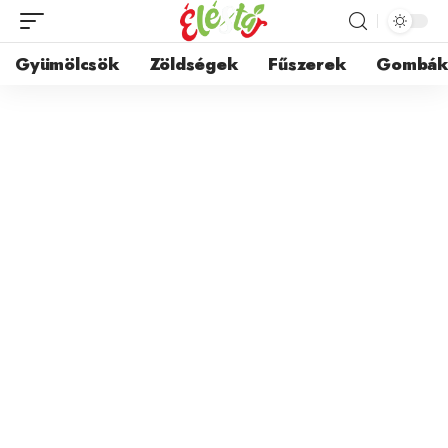
Gyümölcsök
Zöldségek
Fűszerek
Gombá