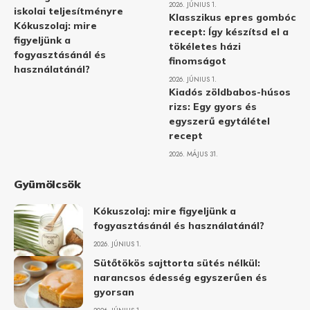
2026. JÚNIUS 1.
iskolai teljesítményre
Klasszikus epres gombóc
Kókuszolaj: mire
recept: Így készítsd el a
figyeljünk a
tökéletes házi
fogyasztásánál és
finomságot
használatánál?
2026. JÚNIUS 1.
Kiadós zöldbabos-húsos
rizs: Egy gyors és
egyszerű egytálétel
recept
2026. MÁJUS 31.
Gyümölcsök
Kókuszolaj: mire figyeljünk a
fogyasztásánál és használatánál?
2026. JÚNIUS 1.
Sütőtökös sajttorta sütés nélkül:
narancsos édesség egyszerűen és
gyorsan