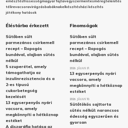
emésztés
frissesség
magyar fajta
vegyszermentes
méregtelenítés
télire
vacsora
virágzás
babáknak
elkészítés
házi készítés
jótékony hatások
Éléstárba érkezett
Finomságok
Sütőben sült
Sütőben sült
parmezános csirkemell
parmezános csirkemell
recept – Ropogós
recept – Ropogós
bundával, olajban sütés
bundával, olajban sütés
nélkül
nélkül
5 szuperétel, amely
2026. JÚLIUS 31.
támogathatja az
13 egyserpenyős nyári
inzulinrezisztencia és a
vacsora, amely
2-es típusú
megkönnyíti a hétköznap
cukorbetegség
estéket
kezelését
2026. JÚLIUS 10.
13 egyserpenyős nyári
Sütőtökös sajttorta
vacsora, amely
sütés nélkül: narancsos
megkönnyíti a hétköznap
édesség egyszerűen és
estéket
gyorsan
A diszgráfia hatása az