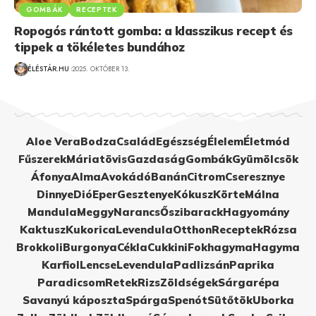
GOMBÁK
RECEPTEK
Ropogós rántott gomba: a klasszikus recept és
tippek a tökéletes bundához
ÉLÉSTÁR.HU
2025. OKTÓBER 13.
Aloe Vera
Bodza
Család
Egészség
Élelem
Életmód
Fűszerek
Máriatövis
Gazdaság
Gombák
Gyümölcsök
Áfonya
Alma
Avokádó
Banán
Citrom
Cseresznye
Dinnye
Dió
Eper
Gesztenye
Kókusz
Körte
Málna
Mandula
Meggy
Narancs
Őszibarack
Hagyomány
Kaktusz
Kukorica
Levendula
Otthon
Receptek
Rózsa
Brokkoli
Burgonya
Cékla
Cukkini
Fokhagyma
Hagyma
Karfiol
Lencse
Levendula
Padlizsán
Paprika
Paradicsom
Retek
Rizs
Zöldségek
Sárgarépa
Savanyú káposzta
Spárga
Spenót
Sütőtök
Uborka