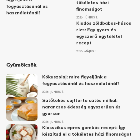
tökéletes házi
fogyasztásánál és
finomságot
használatánál?
2026. JÚNIUS 1.
Kiadós zöldbabos-húsos
rizs: Egy gyors és
egyszerű egytálétel
recept
2026. MÁJUS 31.
Gyümölcsök
Kókuszolaj: mire figyeljünk a
fogyasztásánál és használatánál?
2026. JÚNIUS 1.
Sütőtökös sajttorta sütés nélkül:
narancsos édesség egyszerűen és
gyorsan
2026. JÚNIUS 1.
Klasszikus epres gombóc recept: Így
készítsd el a tökéletes házi finomságot