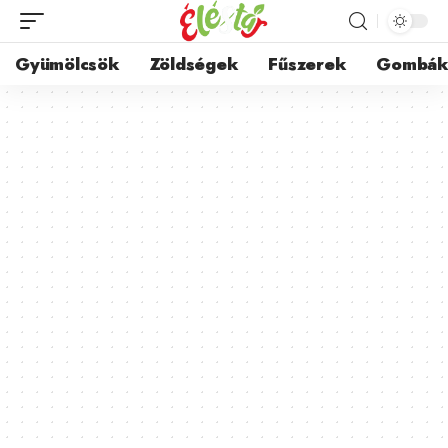
Gyümölcsök
Zöldségek
Fűszerek
Gombá