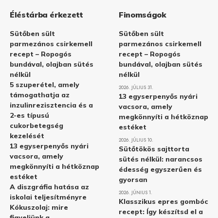
Éléstárba érkezett
Finomságok
Sütőben sült
Sütőben sült
parmezános csirkemell
parmezános csirkemell
recept – Ropogós
recept – Ropogós
bundával, olajban sütés
bundával, olajban sütés
nélkül
nélkül
5 szuperétel, amely
2026. JÚLIUS 31.
támogathatja az
13 egyserpenyős nyári
inzulinrezisztencia és a
vacsora, amely
2-es típusú
megkönnyíti a hétköznap
cukorbetegség
estéket
kezelését
2026. JÚLIUS 10.
13 egyserpenyős nyári
Sütőtökös sajttorta
vacsora, amely
sütés nélkül: narancsos
megkönnyíti a hétköznap
édesség egyszerűen és
estéket
gyorsan
A diszgráfia hatása az
2026. JÚNIUS 1.
iskolai teljesítményre
Klasszikus epres gombóc
Kókuszolaj: mire
recept: Így készítsd el a
figyeljünk a