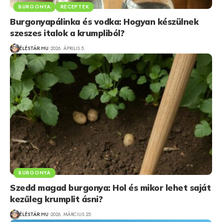
BURGONYA
RECEPTEK
Burgonyapálinka és vodka: Hogyan készülnek
szeszes italok a krumpliból?
ÉLÉSTÁR.HU
2026. ÁPRILIS 5.
BURGONYA
Szedd magad burgonya: Hol és mikor lehet saját
kezűleg krumplit ásni?
ÉLÉSTÁR.HU
2026. MÁRCIUS 25.