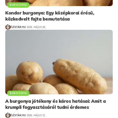
BURGONYA
Kondor burgonya: Egy középkorai érésű,
közkedvelt fajta bemutatása
ÉLÉSTÁR.HU
2026. MÁJUS 26.
BURGONYA
A burgonya jótékony és káros hatásai: Amit a
krumpli fogyasztásáról tudni érdemes
ÉLÉSTÁR.HU
2026. MÁJUS 12.