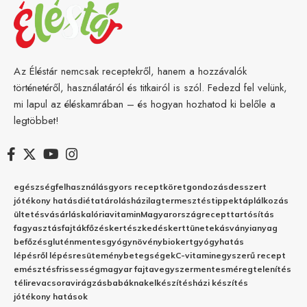
Az Éléstár nemcsak receptekről, hanem a hozzávalók
történetéről, használatáról és titkairól is szól. Fedezd fel velünk,
mi lapul az éléskamrában – és hogyan hozhatod ki belőle a
legtöbbet!
egészség
felhasználás
gyors recept
köret
gondozás
desszert
jótékony hatás
diéta
tárolás
házilag
termesztés
tippek
táplálkozás
ültetés
vásárlás
kalória
vitamin
Magyarország
recept
tartósítás
fagyasztás
fajták
főzés
kertészkedés
kert
tünetek
ásványianyag
befőzés
gluténmentes
gyógynövény
biokert
gyógyhatás
lépésről lépésre
sütemény
betegségek
C-vitamin
egyszerű recept
emésztés
frissesség
magyar fajta
vegyszermentes
méregtelenítés
télire
vacsora
virágzás
babáknak
elkészítés
házi készítés
jótékony hatások