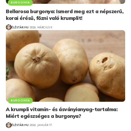
BURGONYA
Bellarosa burgonya: Ismerd meg ezt a népszerű,
korai érésű, főzni való krumplit!
ÉLÉSTÁR.HU
2026. MÁRCIUS 9.
BURGONYA
A krumpli vitamin- és ásványianyag-tartalma:
Miért egészséges a burgonya?
ÉLÉSTÁR.HU
2026. JANUÁR 17.