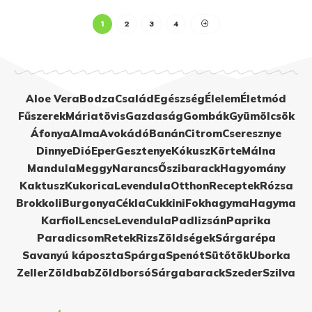
1
2
3
4
Aloe Vera
Bodza
Család
Egészség
Élelem
Életmód
Fűszerek
Máriatövis
Gazdaság
Gombák
Gyümölcsök
Áfonya
Alma
Avokádó
Banán
Citrom
Cseresznye
Dinnye
Dió
Eper
Gesztenye
Kókusz
Körte
Málna
Mandula
Meggy
Narancs
Őszibarack
Hagyomány
Kaktusz
Kukorica
Levendula
Otthon
Receptek
Rózsa
Brokkoli
Burgonya
Cékla
Cukkini
Fokhagyma
Hagyma
Karfiol
Lencse
Levendula
Padlizsán
Paprika
Paradicsom
Retek
Rizs
Zöldségek
Sárgarépa
Savanyú káposzta
Spárga
Spenót
Sütőtök
Uborka
Zeller
Zöldbab
Zöldborsó
Sárgabarack
Szeder
Szilva