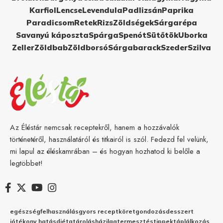
Karfiol
Lencse
Levendula
Padlizsán
Paprika
Paradicsom
Retek
Rizs
Zöldségek
Sárgarépa
Savanyú káposzta
Spárga
Spenót
Sütőtök
Uborka
Zeller
Zöldbab
Zöldborsó
Sárgabarack
Szeder
Szilva
Az Éléstár nemcsak receptekről, hanem a hozzávalók
történetéről, használatáról és titkairól is szól. Fedezd fel velünk,
mi lapul az éléskamrában – és hogyan hozhatod ki belőle a
legtöbbet!
egészség
felhasználás
gyors recept
köret
gondozás
desszert
jótékony hatás
diéta
tárolás
házilag
termesztés
tippek
táplálkozás