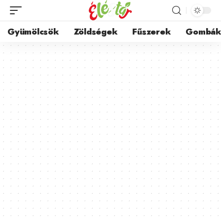
Gyümölcsök
Zöldségek
Fűszerek
Gombá