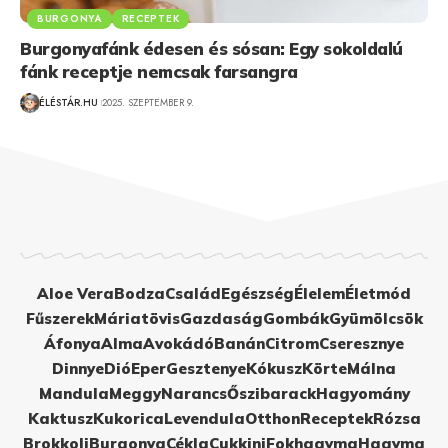
BURGONYA
RECEPTEK
Burgonyafánk édesen és sósan: Egy sokoldalú
fánk receptje nemcsak farsangra
ÉLÉSTÁR.HU
2025. SZEPTEMBER 9.
Aloe Vera
Bodza
Család
Egészség
Élelem
Életmód
Fűszerek
Máriatövis
Gazdaság
Gombák
Gyümölcsök
Áfonya
Alma
Avokádó
Banán
Citrom
Cseresznye
Dinnye
Dió
Eper
Gesztenye
Kókusz
Körte
Málna
Mandula
Meggy
Narancs
Őszibarack
Hagyomány
Kaktusz
Kukorica
Levendula
Otthon
Receptek
Rózsa
Brokkoli
Burgonya
Cékla
Cukkini
Fokhagyma
Hagyma