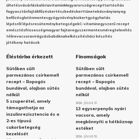
ültetés
vásárlás
kalória
vitamin
Magyarország
recept
tartósítás
fagyasztás
fajták
főzés
kertészkedés
kert
tünetek
ásványianyag
befőzés
gluténmentes
gyógynövény
biokert
gyógyhatás
lépésről lépésre
sütemény
betegségek
C-vitamin
egyszerű recept
emésztés
frissesség
magyar fajta
vegyszermentes
méregtelenítés
télire
vacsora
virágzás
babáknak
elkészítés
házi készítés
jótékony hatások
Éléstárba érkezett
Finomságok
Sütőben sült
Sütőben sült
parmezános csirkemell
parmezános csirkemell
recept – Ropogós
recept – Ropogós
bundával, olajban sütés
bundával, olajban sütés
nélkül
nélkül
5 szuperétel, amely
2026. JÚLIUS 31.
támogathatja az
13 egyserpenyős nyári
inzulinrezisztencia és a
vacsora, amely
2-es típusú
megkönnyíti a hétköznap
cukorbetegség
estéket
kezelését
2026. JÚLIUS 10.