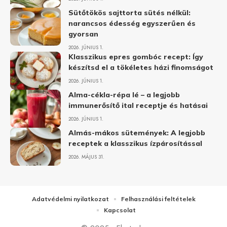
Sütőtökös sajttorta sütés nélkül:
narancsos édesség egyszerűen és
gyorsan
2026. JÚNIUS 1.
Klasszikus epres gombóc recept: Így
készítsd el a tökéletes házi finomságot
2026. JÚNIUS 1.
Alma-cékla-répa lé – a legjobb
immunerősítő ital receptje és hatásai
2026. JÚNIUS 1.
Almás-mákos sütemények: A legjobb
receptek a klasszikus ízpárosítással
2026. MÁJUS 31.
Adatvédelmi nyilatkozat
Felhasználási feltételek
Kapcsolat