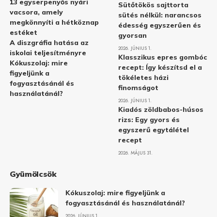
13 egyserpenyős nyári
Sütőtökös sajttorta
vacsora, amely
sütés nélkül: narancsos
megkönnyíti a hétköznap
édesség egyszerűen és
estéket
gyorsan
A diszgráfia hatása az
2026. JÚNIUS 1.
iskolai teljesítményre
Klasszikus epres gombóc
Kókuszolaj: mire
recept: Így készítsd el a
figyeljünk a
tökéletes házi
fogyasztásánál és
finomságot
használatánál?
2026. JÚNIUS 1.
Kiadós zöldbabos-húsos
rizs: Egy gyors és
egyszerű egytálétel
recept
2026. MÁJUS 31.
Gyümölcsök
Kókuszolaj: mire figyeljünk a
fogyasztásánál és használatánál?
2026. JÚNIUS 1.