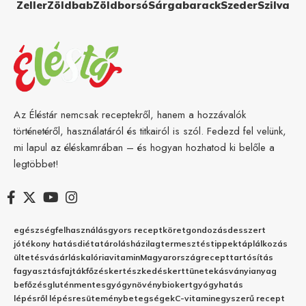
Zeller
Zöldbab
Zöldborsó
Sárgabarack
Szeder
Szilva
Az Éléstár nemcsak receptekről, hanem a hozzávalók
történetéről, használatáról és titkairól is szól. Fedezd fel velünk,
mi lapul az éléskamrában – és hogyan hozhatod ki belőle a
legtöbbet!
egészség
felhasználás
gyors recept
köret
gondozás
desszert
jótékony hatás
diéta
tárolás
házilag
termesztés
tippek
táplálkozás
ültetés
vásárlás
kalória
vitamin
Magyarország
recept
tartósítás
fagyasztás
fajták
főzés
kertészkedés
kert
tünetek
ásványianyag
befőzés
gluténmentes
gyógynövény
biokert
gyógyhatás
lépésről lépésre
sütemény
betegségek
C-vitamin
egyszerű recept