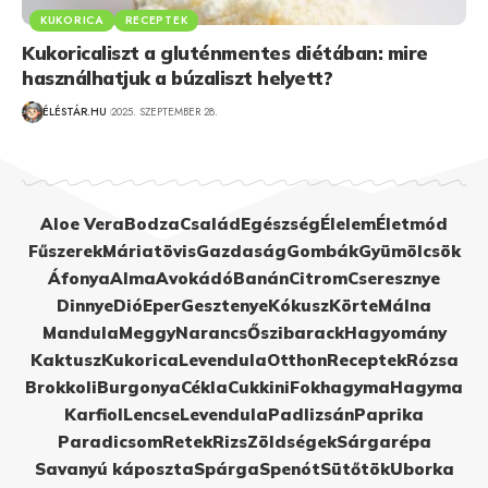
KUKORICA
RECEPTEK
Kukoricaliszt a gluténmentes diétában: mire
használhatjuk a búzaliszt helyett?
ÉLÉSTÁR.HU
2025. SZEPTEMBER 28.
Aloe Vera
Bodza
Család
Egészség
Élelem
Életmód
Fűszerek
Máriatövis
Gazdaság
Gombák
Gyümölcsök
Áfonya
Alma
Avokádó
Banán
Citrom
Cseresznye
Dinnye
Dió
Eper
Gesztenye
Kókusz
Körte
Málna
Mandula
Meggy
Narancs
Őszibarack
Hagyomány
Kaktusz
Kukorica
Levendula
Otthon
Receptek
Rózsa
Brokkoli
Burgonya
Cékla
Cukkini
Fokhagyma
Hagyma
Karfiol
Lencse
Levendula
Padlizsán
Paprika
Paradicsom
Retek
Rizs
Zöldségek
Sárgarépa
Savanyú káposzta
Spárga
Spenót
Sütőtök
Uborka