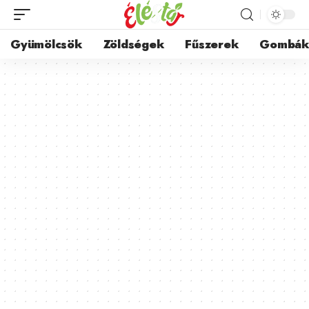
Gyümölcsök
Zöldségek
Fűszerek
Gombá