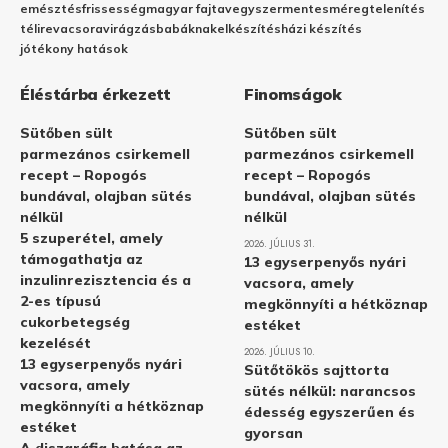
emésztés
frissesség
magyar fajta
vegyszermentes
méregtelenítés
télire
vacsora
virágzás
babáknak
elkészítés
házi készítés
jótékony hatások
Éléstárba érkezett
Finomságok
Sütőben sült
Sütőben sült
parmezános csirkemell
parmezános csirkemell
recept – Ropogós
recept – Ropogós
bundával, olajban sütés
bundával, olajban sütés
nélkül
nélkül
5 szuperétel, amely
2026. JÚLIUS 31.
támogathatja az
13 egyserpenyős nyári
inzulinrezisztencia és a
vacsora, amely
2-es típusú
megkönnyíti a hétköznap
cukorbetegség
estéket
kezelését
2026. JÚLIUS 10.
13 egyserpenyős nyári
Sütőtökös sajttorta
vacsora, amely
sütés nélkül: narancsos
megkönnyíti a hétköznap
édesség egyszerűen és
estéket
gyorsan