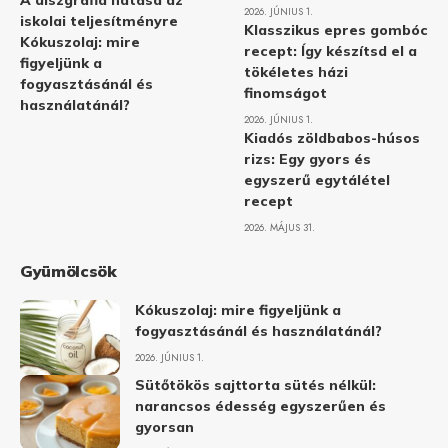
A diszgráfia hatása az
2026. JÚNIUS 1.
iskolai teljesítményre
Klasszikus epres gombóc
Kókuszolaj: mire
recept: Így készítsd el a
figyeljünk a
tökéletes házi
fogyasztásánál és
finomságot
használatánál?
2026. JÚNIUS 1.
Kiadós zöldbabos-húsos
rizs: Egy gyors és
egyszerű egytálétel
recept
2026. MÁJUS 31.
Gyümölcsök
Kókuszolaj: mire figyeljünk a
fogyasztásánál és használatánál?
2026. JÚNIUS 1.
Sütőtökös sajttorta sütés nélkül:
narancsos édesség egyszerűen és
gyorsan