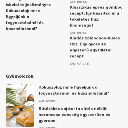
2026. JÚNIUS 1.
iskolai teljesítményre
Klasszikus epres gombóc
Kókuszolaj: mire
recept: Így készítsd el a
figyeljünk a
tökéletes házi
fogyasztásánál és
finomságot
használatánál?
2026. JÚNIUS 1.
Kiadós zöldbabos-húsos
rizs: Egy gyors és
egyszerű egytálétel
recept
2026. MÁJUS 31.
Gyümölcsök
Kókuszolaj: mire figyeljünk a
fogyasztásánál és használatánál?
2026. JÚNIUS 1.
Sütőtökös sajttorta sütés nélkül:
narancsos édesség egyszerűen és
gyorsan