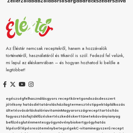
Zeller
Zöldbab
Zöldborsó
Sárgabarack
Szeder
Szilva
Az Éléstár nemcsak receptekről, hanem a hozzávalók
történetéről, használatáról és titkairól is szól. Fedezd fel velünk,
mi lapul az éléskamrában – és hogyan hozhatod ki belőle a
legtöbbet!
egészség
felhasználás
gyors recept
köret
gondozás
desszert
jótékony hatás
diéta
tárolás
házilag
termesztés
tippek
táplálkozás
ültetés
vásárlás
kalória
vitamin
Magyarország
recept
tartósítás
fagyasztás
fajták
főzés
kertészkedés
kert
tünetek
ásványianyag
befőzés
gluténmentes
gyógynövény
biokert
gyógyhatás
lépésről lépésre
sütemény
betegségek
C-vitamin
egyszerű recept