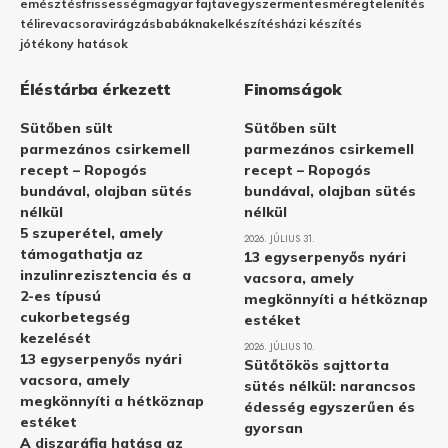
emésztés
frissesség
magyar fajta
vegyszermentes
méregtelenítés
télire
vacsora
virágzás
babáknak
elkészítés
házi készítés
jótékony hatások
Éléstárba érkezett
Finomságok
Sütőben sült
Sütőben sült
parmezános csirkemell
parmezános csirkemell
recept – Ropogós
recept – Ropogós
bundával, olajban sütés
bundával, olajban sütés
nélkül
nélkül
5 szuperétel, amely
2026. JÚLIUS 31.
támogathatja az
13 egyserpenyős nyári
inzulinrezisztencia és a
vacsora, amely
2-es típusú
megkönnyíti a hétköznap
cukorbetegség
estéket
kezelését
2026. JÚLIUS 10.
13 egyserpenyős nyári
Sütőtökös sajttorta
vacsora, amely
sütés nélkül: narancsos
megkönnyíti a hétköznap
édesség egyszerűen és
estéket
gyorsan
A diszgráfia hatása az