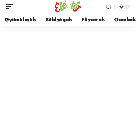
Gyümölcsök
Zöldségek
Fűszerek
Gombá