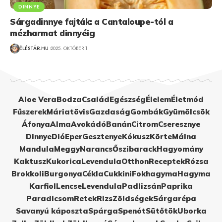
DINNYE
Sárgadinnye fajták: a Cantaloupe-tól a
mézharmat dinnyéig
ÉLÉSTÁR.HU
2025. OKTÓBER 1.
Aloe Vera
Bodza
Család
Egészség
Élelem
Életmód
Fűszerek
Máriatövis
Gazdaság
Gombák
Gyümölcsök
Áfonya
Alma
Avokádó
Banán
Citrom
Cseresznye
Dinnye
Dió
Eper
Gesztenye
Kókusz
Körte
Málna
Mandula
Meggy
Narancs
Őszibarack
Hagyomány
Kaktusz
Kukorica
Levendula
Otthon
Receptek
Rózsa
Brokkoli
Burgonya
Cékla
Cukkini
Fokhagyma
Hagyma
Karfiol
Lencse
Levendula
Padlizsán
Paprika
Paradicsom
Retek
Rizs
Zöldségek
Sárgarépa
Savanyú káposzta
Spárga
Spenót
Sütőtök
Uborka