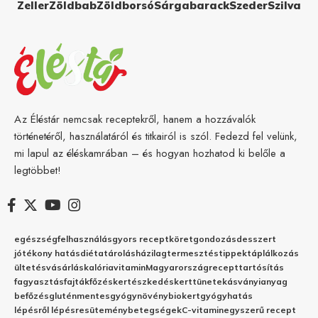
Zeller
Zöldbab
Zöldborsó
Sárgabarack
Szeder
Szilva
Az Éléstár nemcsak receptekről, hanem a hozzávalók
történetéről, használatáról és titkairól is szól. Fedezd fel velünk,
mi lapul az éléskamrában – és hogyan hozhatod ki belőle a
legtöbbet!
egészség
felhasználás
gyors recept
köret
gondozás
desszert
jótékony hatás
diéta
tárolás
házilag
termesztés
tippek
táplálkozás
ültetés
vásárlás
kalória
vitamin
Magyarország
recept
tartósítás
fagyasztás
fajták
főzés
kertészkedés
kert
tünetek
ásványianyag
befőzés
gluténmentes
gyógynövény
biokert
gyógyhatás
lépésről lépésre
sütemény
betegségek
C-vitamin
egyszerű recept