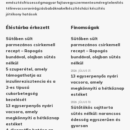
emésztés
frissesség
magyar fajta
vegyszermentes
méregtelenítés
télire
vacsora
virágzás
babáknak
elkészítés
házi készítés
jótékony hatások
Éléstárba érkezett
Finomságok
Sütőben sült
Sütőben sült
parmezános csirkemell
parmezános csirkemell
recept – Ropogós
recept – Ropogós
bundával, olajban sütés
bundával, olajban sütés
nélkül
nélkül
5 szuperétel, amely
2026. JÚLIUS 31.
támogathatja az
13 egyserpenyős nyári
inzulinrezisztencia és a
vacsora, amely
2-es típusú
megkönnyíti a hétköznap
cukorbetegség
estéket
kezelését
2026. JÚLIUS 10.
13 egyserpenyős nyári
Sütőtökös sajttorta
vacsora, amely
sütés nélkül: narancsos
megkönnyíti a hétköznap
édesség egyszerűen és
estéket
gyorsan