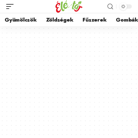
Gyümölcsök
Zöldségek
Fűszerek
Gombá