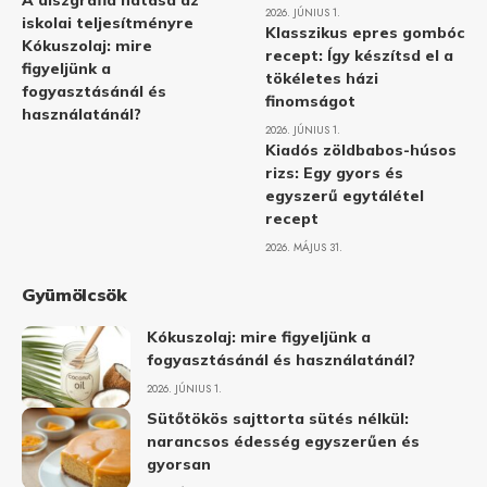
A diszgráfia hatása az
2026. JÚNIUS 1.
iskolai teljesítményre
Klasszikus epres gombóc
Kókuszolaj: mire
recept: Így készítsd el a
figyeljünk a
tökéletes házi
fogyasztásánál és
finomságot
használatánál?
2026. JÚNIUS 1.
Kiadós zöldbabos-húsos
rizs: Egy gyors és
egyszerű egytálétel
recept
2026. MÁJUS 31.
Gyümölcsök
Kókuszolaj: mire figyeljünk a
fogyasztásánál és használatánál?
2026. JÚNIUS 1.
Sütőtökös sajttorta sütés nélkül:
narancsos édesség egyszerűen és
gyorsan