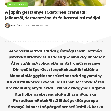
GESZTENYE
A japán gesztenye (Castanea crenata):
jellemzői, termesztése és felhasználási módjai
ÉLÉSTÁR.HU
2025. SZEPTEMBER 8.
Aloe Vera
Bodza
Család
Egészség
Élelem
Életmód
Fűszerek
Máriatövis
Gazdaság
Gombák
Gyümölcsök
Áfonya
Alma
Avokádó
Banán
Citrom
Cseresznye
Dinnye
Dió
Eper
Gesztenye
Kókusz
Körte
Málna
Mandula
Meggy
Narancs
Őszibarack
Hagyomány
Kaktusz
Kukorica
Levendula
Otthon
Receptek
Rózsa
Brokkoli
Burgonya
Cékla
Cukkini
Fokhagyma
Hagyma
Karfiol
Lencse
Levendula
Padlizsán
Paprika
Paradicsom
Retek
Rizs
Zöldségek
Sárgarépa
Savanyú káposzta
Spárga
Spenót
Sütőtök
Uborka