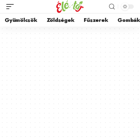
Gyümölcsök
Zöldségek
Fűszerek
Gombá