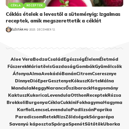
CÉKLA
RECEPTEK
Céklás ételek a levestől a süteményig: Izgalmas
receptek, amik megszerettetik a céklát
ÉLÉSTÁR.HU
2025. DECEMBER 12.
Aloe Vera
Bodza
Család
Egészség
Élelem
Életmód
Fűszerek
Máriatövis
Gazdaság
Gombák
Gyümölcsök
Áfonya
Alma
Avokádó
Banán
Citrom
Cseresznye
Dinnye
Dió
Eper
Gesztenye
Kókusz
Körte
Málna
Mandula
Meggy
Narancs
Őszibarack
Hagyomány
Kaktusz
Kukorica
Levendula
Otthon
Receptek
Rózsa
Brokkoli
Burgonya
Cékla
Cukkini
Fokhagyma
Hagyma
Karfiol
Lencse
Levendula
Padlizsán
Paprika
Paradicsom
Retek
Rizs
Zöldségek
Sárgarépa
Savanyú káposzta
Spárga
Spenót
Sütőtök
Uborka