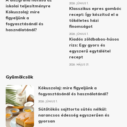
A diszgráfia hatása az
2026. JÚNIUS 1.
iskolai teljesítményre
Klasszikus epres gombóc
Kókuszolaj: mire
recept: Így készítsd el a
figyeljünk a
tökéletes házi
fogyasztásánál és
finomságot
használatánál?
2026. JÚNIUS 1.
Kiadós zöldbabos-húsos
rizs: Egy gyors és
egyszerű egytálétel
recept
2026. MÁJUS 31.
Gyümölcsök
Kókuszolaj: mire figyeljünk a
fogyasztásánál és használatánál?
2026. JÚNIUS 1.
Sütőtökös sajttorta sütés nélkül:
narancsos édesség egyszerűen és
gyorsan