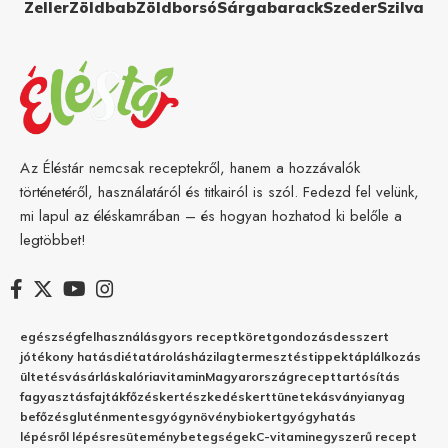
Zeller
Zöldbab
Zöldborsó
Sárgabarack
Szeder
Szilva
Az Éléstár nemcsak receptekről, hanem a hozzávalók
történetéről, használatáról és titkairól is szól. Fedezd fel velünk,
mi lapul az éléskamrában – és hogyan hozhatod ki belőle a
legtöbbet!
egészség
felhasználás
gyors recept
köret
gondozás
desszert
jótékony hatás
diéta
tárolás
házilag
termesztés
tippek
táplálkozás
ültetés
vásárlás
kalória
vitamin
Magyarország
recept
tartósítás
fagyasztás
fajták
főzés
kertészkedés
kert
tünetek
ásványianyag
befőzés
gluténmentes
gyógynövény
biokert
gyógyhatás
lépésről lépésre
sütemény
betegségek
C-vitamin
egyszerű recept