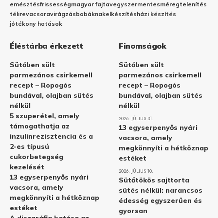
emésztés
frissesség
magyar fajta
vegyszermentes
méregtelenítés
télire
vacsora
virágzás
babáknak
elkészítés
házi készítés
jótékony hatások
Éléstárba érkezett
Finomságok
Sütőben sült
Sütőben sült
parmezános csirkemell
parmezános csirkemell
recept – Ropogós
recept – Ropogós
bundával, olajban sütés
bundával, olajban sütés
nélkül
nélkül
5 szuperétel, amely
2026. JÚLIUS 31.
támogathatja az
13 egyserpenyős nyári
inzulinrezisztencia és a
vacsora, amely
2-es típusú
megkönnyíti a hétköznap
cukorbetegség
estéket
kezelését
2026. JÚLIUS 10.
13 egyserpenyős nyári
Sütőtökös sajttorta
vacsora, amely
sütés nélkül: narancsos
megkönnyíti a hétköznap
édesség egyszerűen és
estéket
gyorsan