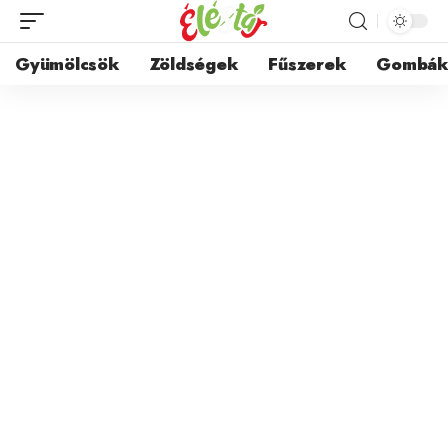
Gyümölcsök
Zöldségek
Fűszerek
Gombá