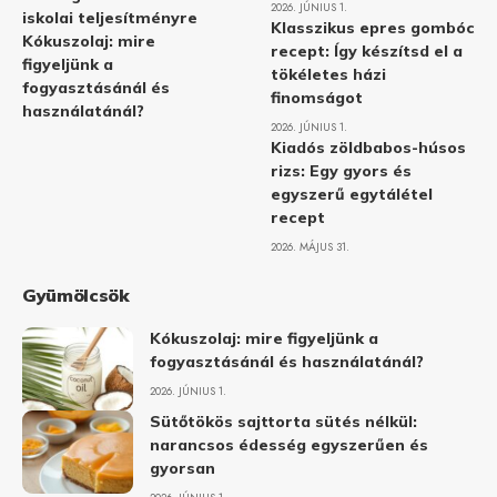
2026. JÚNIUS 1.
iskolai teljesítményre
Klasszikus epres gombóc
Kókuszolaj: mire
recept: Így készítsd el a
figyeljünk a
tökéletes házi
fogyasztásánál és
finomságot
használatánál?
2026. JÚNIUS 1.
Kiadós zöldbabos-húsos
rizs: Egy gyors és
egyszerű egytálétel
recept
2026. MÁJUS 31.
Gyümölcsök
Kókuszolaj: mire figyeljünk a
fogyasztásánál és használatánál?
2026. JÚNIUS 1.
Sütőtökös sajttorta sütés nélkül:
narancsos édesség egyszerűen és
gyorsan