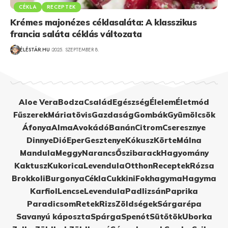
CÉKLA
RECEPTEK
Krémes majonézes céklasaláta: A klasszikus
francia saláta céklás változata
ÉLÉSTÁR.HU
2025. SZEPTEMBER 8.
Aloe Vera
Bodza
Család
Egészség
Élelem
Életmód
Fűszerek
Máriatövis
Gazdaság
Gombák
Gyümölcsök
Áfonya
Alma
Avokádó
Banán
Citrom
Cseresznye
Dinnye
Dió
Eper
Gesztenye
Kókusz
Körte
Málna
Mandula
Meggy
Narancs
Őszibarack
Hagyomány
Kaktusz
Kukorica
Levendula
Otthon
Receptek
Rózsa
Brokkoli
Burgonya
Cékla
Cukkini
Fokhagyma
Hagyma
Karfiol
Lencse
Levendula
Padlizsán
Paprika
Paradicsom
Retek
Rizs
Zöldségek
Sárgarépa
Savanyú káposzta
Spárga
Spenót
Sütőtök
Uborka