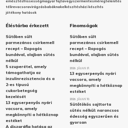
emésztés
frissesség
magyar fajta
vegyszermentes
méregtelenítés
télire
vacsora
virágzás
babáknak
elkészítés
házi készítés
jótékony hatások
Éléstárba érkezett
Finomságok
Sütőben sült
Sütőben sült
parmezános csirkemell
parmezános csirkemell
recept – Ropogós
recept – Ropogós
bundával, olajban sütés
bundával, olajban sütés
nélkül
nélkül
5 szuperétel, amely
2026. JÚLIUS 31.
támogathatja az
13 egyserpenyős nyári
inzulinrezisztencia és a
vacsora, amely
2-es típusú
megkönnyíti a hétköznap
cukorbetegség
estéket
kezelését
2026. JÚLIUS 10.
13 egyserpenyős nyári
Sütőtökös sajttorta
vacsora, amely
sütés nélkül: narancsos
megkönnyíti a hétköznap
édesség egyszerűen és
estéket
gyorsan
A diszgráfia hatása az