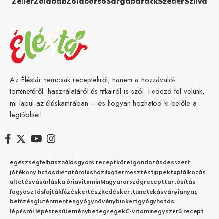
Zeller
Zöldbab
Zöldborsó
Sárgabarack
Szeder
Szilva
Az Éléstár nemcsak receptekről, hanem a hozzávalók
történetéről, használatáról és titkairól is szól. Fedezd fel velünk,
mi lapul az éléskamrában – és hogyan hozhatod ki belőle a
legtöbbet!
egészség
felhasználás
gyors recept
köret
gondozás
desszert
jótékony hatás
diéta
tárolás
házilag
termesztés
tippek
táplálkozás
ültetés
vásárlás
kalória
vitamin
Magyarország
recept
tartósítás
fagyasztás
fajták
főzés
kertészkedés
kert
tünetek
ásványianyag
befőzés
gluténmentes
gyógynövény
biokert
gyógyhatás
lépésről lépésre
sütemény
betegségek
C-vitamin
egyszerű recept