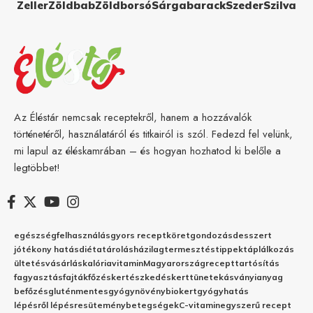
Zeller
Zöldbab
Zöldborsó
Sárgabarack
Szeder
Szilva
Az Éléstár nemcsak receptekről, hanem a hozzávalók
történetéről, használatáról és titkairól is szól. Fedezd fel velünk,
mi lapul az éléskamrában – és hogyan hozhatod ki belőle a
legtöbbet!
egészség
felhasználás
gyors recept
köret
gondozás
desszert
jótékony hatás
diéta
tárolás
házilag
termesztés
tippek
táplálkozás
ültetés
vásárlás
kalória
vitamin
Magyarország
recept
tartósítás
fagyasztás
fajták
főzés
kertészkedés
kert
tünetek
ásványianyag
befőzés
gluténmentes
gyógynövény
biokert
gyógyhatás
lépésről lépésre
sütemény
betegségek
C-vitamin
egyszerű recept