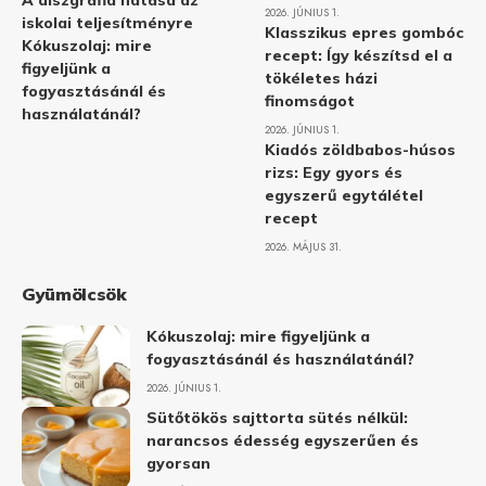
A diszgráfia hatása az
2026. JÚNIUS 1.
iskolai teljesítményre
Klasszikus epres gombóc
Kókuszolaj: mire
recept: Így készítsd el a
figyeljünk a
tökéletes házi
fogyasztásánál és
finomságot
használatánál?
2026. JÚNIUS 1.
Kiadós zöldbabos-húsos
rizs: Egy gyors és
egyszerű egytálétel
recept
2026. MÁJUS 31.
Gyümölcsök
Kókuszolaj: mire figyeljünk a
fogyasztásánál és használatánál?
2026. JÚNIUS 1.
Sütőtökös sajttorta sütés nélkül:
narancsos édesség egyszerűen és
gyorsan