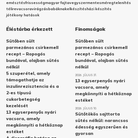
emésztés
frissesség
magyar fajta
vegyszermentes
méregtelenítés
télire
vacsora
virágzás
babáknak
elkészítés
házi készítés
jótékony hatások
Éléstárba érkezett
Finomságok
Sütőben sült
Sütőben sült
parmezános csirkemell
parmezános csirkemell
recept – Ropogós
recept – Ropogós
bundával, olajban sütés
bundával, olajban sütés
nélkül
nélkül
5 szuperétel, amely
2026. JÚLIUS 31.
támogathatja az
13 egyserpenyős nyári
inzulinrezisztencia és a
vacsora, amely
2-es típusú
megkönnyíti a hétköznap
cukorbetegség
estéket
kezelését
2026. JÚLIUS 10.
13 egyserpenyős nyári
Sütőtökös sajttorta
vacsora, amely
sütés nélkül: narancsos
megkönnyíti a hétköznap
édesség egyszerűen és
estéket
gyorsan