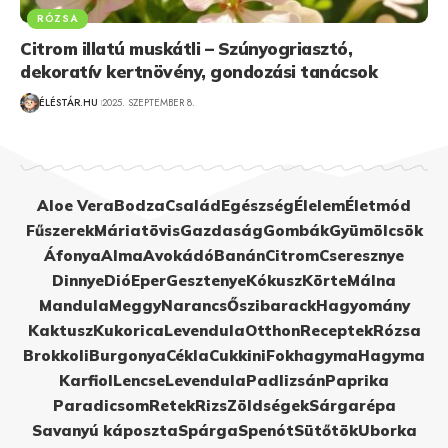
RÓZSA
Citrom illatú muskátli – Szúnyogriasztó,
dekoratív kertnövény, gondozási tanácsok
ÉLÉSTÁR.HU
2025. SZEPTEMBER 8.
Aloe Vera
Bodza
Család
Egészség
Élelem
Életmód
Fűszerek
Máriatövis
Gazdaság
Gombák
Gyümölcsök
Áfonya
Alma
Avokádó
Banán
Citrom
Cseresznye
Dinnye
Dió
Eper
Gesztenye
Kókusz
Körte
Málna
Mandula
Meggy
Narancs
Őszibarack
Hagyomány
Kaktusz
Kukorica
Levendula
Otthon
Receptek
Rózsa
Brokkoli
Burgonya
Cékla
Cukkini
Fokhagyma
Hagyma
Karfiol
Lencse
Levendula
Padlizsán
Paprika
Paradicsom
Retek
Rizs
Zöldségek
Sárgarépa
Savanyú káposzta
Spárga
Spenót
Sütőtök
Uborka