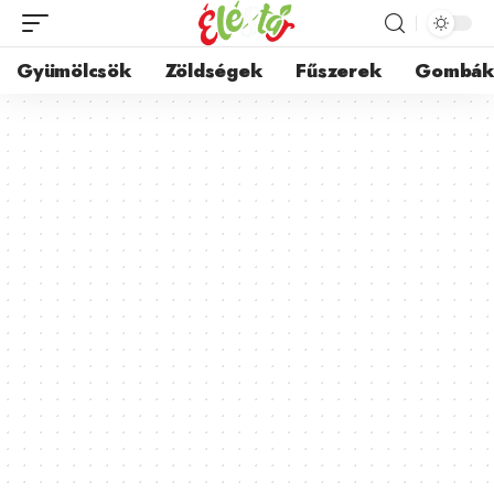
Gyümölcsök
Zöldségek
Fűszerek
Gombá