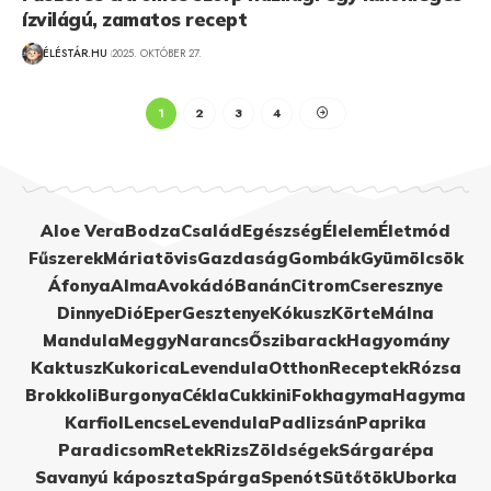
ízvilágú, zamatos recept
ÉLÉSTÁR.HU
2025. OKTÓBER 27.
1
2
3
4
Aloe Vera
Bodza
Család
Egészség
Élelem
Életmód
Fűszerek
Máriatövis
Gazdaság
Gombák
Gyümölcsök
Áfonya
Alma
Avokádó
Banán
Citrom
Cseresznye
Dinnye
Dió
Eper
Gesztenye
Kókusz
Körte
Málna
Mandula
Meggy
Narancs
Őszibarack
Hagyomány
Kaktusz
Kukorica
Levendula
Otthon
Receptek
Rózsa
Brokkoli
Burgonya
Cékla
Cukkini
Fokhagyma
Hagyma
Karfiol
Lencse
Levendula
Padlizsán
Paprika
Paradicsom
Retek
Rizs
Zöldségek
Sárgarépa
Savanyú káposzta
Spárga
Spenót
Sütőtök
Uborka