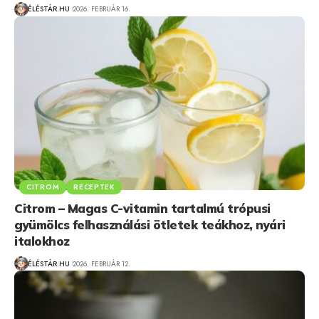
ÉLÉSTÁR.HU
2026. FEBRUÁR 16.
CITROM
RECEPTEK
Citrom – Magas C-vitamin tartalmú trópusi
gyümölcs felhasználási ötletek teákhoz, nyári
italokhoz
ÉLÉSTÁR.HU
2026. FEBRUÁR 12.