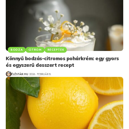
BODZA
CITROM
RECEPTEK
Könnyű bodzás-citromos pohárkrém: egy gyors
és egyszerű desszert recept
ÉLÉSTÁR.HU
2026. FEBRUÁR 8.