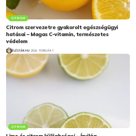
CITROM
Citrom szervezetre gyakorolt egészségügyi
hatásai – Magas C-vitamin, természetes
védelem
ÉLÉSTÁR.HU
2026. FEBRUÁR 7.
CITROM
Lime és citrom különbségei – Ízvilág,