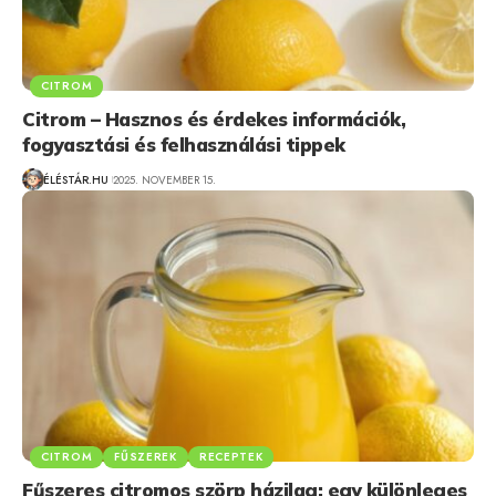
CITROM
Citrom – Hasznos és érdekes információk,
fogyasztási és felhasználási tippek
ÉLÉSTÁR.HU
2025. NOVEMBER 15.
CITROM
FŰSZEREK
RECEPTEK
Fűszeres citromos szörp házilag: egy különleges