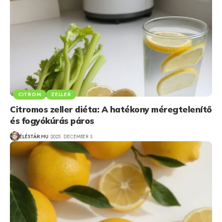
CITROM
ZELLER
Citromos zeller diéta: A hatékony méregtelenítő
és fogyókúrás páros
ÉLÉSTÁR.HU
2025. DECEMBER 3.