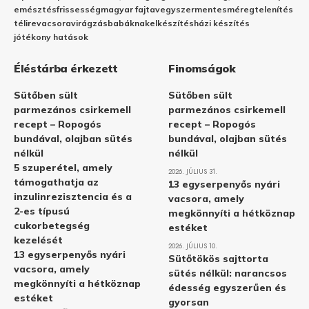
emésztés
frissesség
magyar fajta
vegyszermentes
méregtelenítés
télire
vacsora
virágzás
babáknak
elkészítés
házi készítés
jótékony hatások
Éléstárba érkezett
Finomságok
Sütőben sült
Sütőben sült
parmezános csirkemell
parmezános csirkemell
recept – Ropogós
recept – Ropogós
bundával, olajban sütés
bundával, olajban sütés
nélkül
nélkül
5 szuperétel, amely
2026. JÚLIUS 31.
támogathatja az
13 egyserpenyős nyári
inzulinrezisztencia és a
vacsora, amely
2-es típusú
megkönnyíti a hétköznap
cukorbetegség
estéket
kezelését
2026. JÚLIUS 10.
13 egyserpenyős nyári
Sütőtökös sajttorta
vacsora, amely
sütés nélkül: narancsos
megkönnyíti a hétköznap
édesség egyszerűen és
estéket
gyorsan