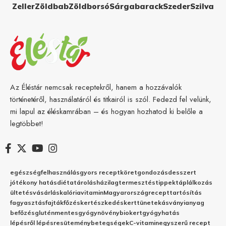
Zeller
Zöldbab
Zöldborsó
Sárgabarack
Szeder
Szilva
Az Éléstár nemcsak receptekről, hanem a hozzávalók
történetéről, használatáról és titkairól is szól. Fedezd fel velünk,
mi lapul az éléskamrában – és hogyan hozhatod ki belőle a
legtöbbet!
egészség
felhasználás
gyors recept
köret
gondozás
desszert
jótékony hatás
diéta
tárolás
házilag
termesztés
tippek
táplálkozás
ültetés
vásárlás
kalória
vitamin
Magyarország
recept
tartósítás
fagyasztás
fajták
főzés
kertészkedés
kert
tünetek
ásványianyag
befőzés
gluténmentes
gyógynövény
biokert
gyógyhatás
lépésről lépésre
sütemény
betegségek
C-vitamin
egyszerű recept