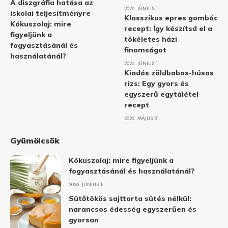
A diszgráfia hatása az
2026. JÚNIUS 1.
iskolai teljesítményre
Klasszikus epres gombóc
Kókuszolaj: mire
recept: Így készítsd el a
figyeljünk a
tökéletes házi
fogyasztásánál és
finomságot
használatánál?
2026. JÚNIUS 1.
Kiadós zöldbabos-húsos
rizs: Egy gyors és
egyszerű egytálétel
recept
2026. MÁJUS 31.
Gyümölcsök
Kókuszolaj: mire figyeljünk a
fogyasztásánál és használatánál?
2026. JÚNIUS 1.
Sütőtökös sajttorta sütés nélkül:
narancsos édesség egyszerűen és
gyorsan