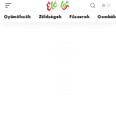
Gyümölcsök
Zöldségek
Fűszerek
Gombá