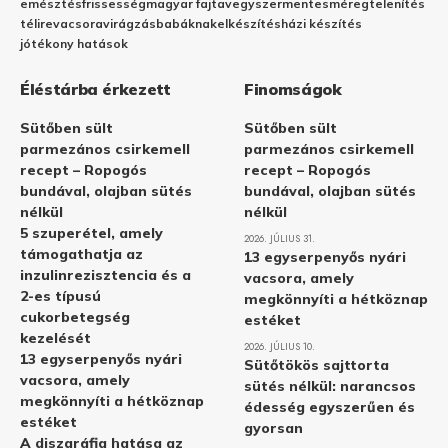
emésztés
frissesség
magyar fajta
vegyszermentes
méregtelenítés
télire
vacsora
virágzás
babáknak
elkészítés
házi készítés
jótékony hatások
Éléstárba érkezett
Finomságok
Sütőben sült
Sütőben sült
parmezános csirkemell
parmezános csirkemell
recept – Ropogós
recept – Ropogós
bundával, olajban sütés
bundával, olajban sütés
nélkül
nélkül
5 szuperétel, amely
2026. JÚLIUS 31.
támogathatja az
13 egyserpenyős nyári
inzulinrezisztencia és a
vacsora, amely
2-es típusú
megkönnyíti a hétköznap
cukorbetegség
estéket
kezelését
2026. JÚLIUS 10.
13 egyserpenyős nyári
Sütőtökös sajttorta
vacsora, amely
sütés nélkül: narancsos
megkönnyíti a hétköznap
édesség egyszerűen és
estéket
gyorsan
A diszgráfia hatása az