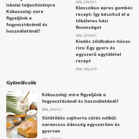
2026. JÚNIUS 1.
iskolai teljesítményre
Klasszikus epres gombóc
Kókuszolaj: mire
recept: Így készítsd el a
figyeljünk a
tökéletes házi
fogyasztásánál és
finomságot
használatánál?
2026. JÚNIUS 1.
Kiadós zöldbabos-húsos
rizs: Egy gyors és
egyszerű egytálétel
recept
2026. MÁJUS 31.
Gyümölcsök
Kókuszolaj: mire figyeljünk a
fogyasztásánál és használatánál?
2026. JÚNIUS 1.
Sütőtökös sajttorta sütés nélkül:
narancsos édesség egyszerűen és
gyorsan