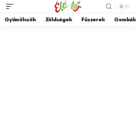
Gyümölcsök
Zöldségek
Fűszerek
Gombá