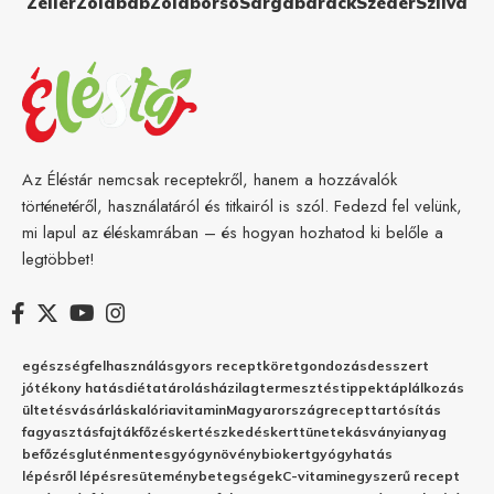
Zeller
Zöldbab
Zöldborsó
Sárgabarack
Szeder
Szilva
Az Éléstár nemcsak receptekről, hanem a hozzávalók
történetéről, használatáról és titkairól is szól. Fedezd fel velünk,
mi lapul az éléskamrában – és hogyan hozhatod ki belőle a
legtöbbet!
egészség
felhasználás
gyors recept
köret
gondozás
desszert
jótékony hatás
diéta
tárolás
házilag
termesztés
tippek
táplálkozás
ültetés
vásárlás
kalória
vitamin
Magyarország
recept
tartósítás
fagyasztás
fajták
főzés
kertészkedés
kert
tünetek
ásványianyag
befőzés
gluténmentes
gyógynövény
biokert
gyógyhatás
lépésről lépésre
sütemény
betegségek
C-vitamin
egyszerű recept