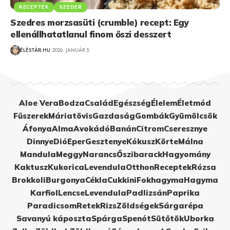
RECEPTEK
SZEDER
Szedres morzsasüti (crumble) recept: Egy
ellenállhatatlanul finom őszi desszert
ÉLÉSTÁR.HU
2026. JANUÁR 5.
Aloe Vera
Bodza
Család
Egészség
Élelem
Életmód
Fűszerek
Máriatövis
Gazdaság
Gombák
Gyümölcsök
Áfonya
Alma
Avokádó
Banán
Citrom
Cseresznye
Dinnye
Dió
Eper
Gesztenye
Kókusz
Körte
Málna
Mandula
Meggy
Narancs
Őszibarack
Hagyomány
Kaktusz
Kukorica
Levendula
Otthon
Receptek
Rózsa
Brokkoli
Burgonya
Cékla
Cukkini
Fokhagyma
Hagyma
Karfiol
Lencse
Levendula
Padlizsán
Paprika
Paradicsom
Retek
Rizs
Zöldségek
Sárgarépa
Savanyú káposzta
Spárga
Spenót
Sütőtök
Uborka