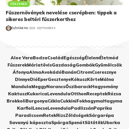
FŰSZEREK
Fűszernövények nevelése cserépben: tippek a
sikeres beltéri fűszerkerthez
ÉLÉSTÁR.HU
2025. SZEPTEMBER 9.
Aloe Vera
Bodza
Család
Egészség
Élelem
Életmód
Fűszerek
Máriatövis
Gazdaság
Gombák
Gyümölcsök
Áfonya
Alma
Avokádó
Banán
Citrom
Cseresznye
Dinnye
Dió
Eper
Gesztenye
Kókusz
Körte
Málna
Mandula
Meggy
Narancs
Őszibarack
Hagyomány
Kaktusz
Kukorica
Levendula
Otthon
Receptek
Rózsa
Brokkoli
Burgonya
Cékla
Cukkini
Fokhagyma
Hagyma
Karfiol
Lencse
Levendula
Padlizsán
Paprika
Paradicsom
Retek
Rizs
Zöldségek
Sárgarépa
Savanyú káposzta
Spárga
Spenót
Sütőtök
Uborka