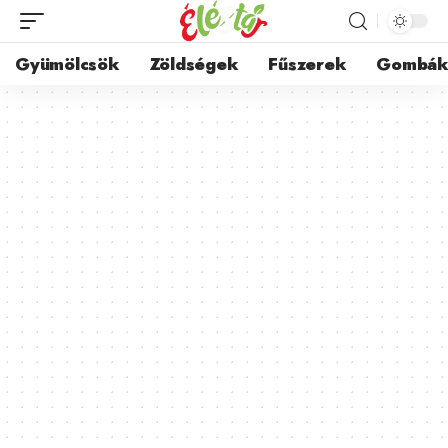
Gyümölcsök
Zöldségek
Fűszerek
Gombá