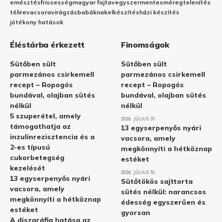
emésztés
frissesség
magyar fajta
vegyszermentes
méregtelenítés
télire
vacsora
virágzás
babáknak
elkészítés
házi készítés
jótékony hatások
Éléstárba érkezett
Finomságok
Sütőben sült
Sütőben sült
parmezános csirkemell
parmezános csirkemell
recept – Ropogós
recept – Ropogós
bundával, olajban sütés
bundával, olajban sütés
nélkül
nélkül
5 szuperétel, amely
2026. JÚLIUS 31.
támogathatja az
13 egyserpenyős nyári
inzulinrezisztencia és a
vacsora, amely
2-es típusú
megkönnyíti a hétköznap
cukorbetegség
estéket
kezelését
2026. JÚLIUS 10.
13 egyserpenyős nyári
Sütőtökös sajttorta
vacsora, amely
sütés nélkül: narancsos
megkönnyíti a hétköznap
édesség egyszerűen és
estéket
gyorsan
A diszgráfia hatása az