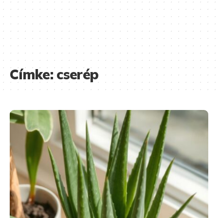
Címke:
cserép