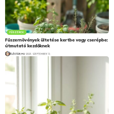
FŰSZEREK
Fűszernövények ültetése kertbe vagy cserépbe:
útmutató kezdőknek
ÉLÉSTÁR.HU
2025. SZEPTEMBER 13.