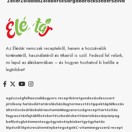
Zeller
Zöldbab
Zöldborsó
Sárgabarack
Szeder
Szilva
Az Éléstár nemcsak receptekről, hanem a hozzávalók
történetéről, használatáról és titkairól is szól. Fedezd fel velünk,
mi lapul az éléskamrában – és hogyan hozhatod ki belőle a
legtöbbet!
egészség
felhasználás
gyors recept
köret
gondozás
desszert
jótékony hatás
diéta
tárolás
házilag
termesztés
tippek
táplálkozás
ültetés
vásárlás
kalória
vitamin
Magyarország
recept
tartósítás
fagyasztás
fajták
főzés
kertészkedés
kert
tünetek
ásványianyag
befőzés
gluténmentes
gyógynövény
biokert
gyógyhatás
lépésről lépésre
sütemény
betegségek
C-vitamin
egyszerű recept