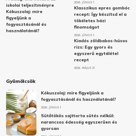
2026. JÚNIUS 1.
iskolai teljesítményre
Klasszikus epres gombóc
Kókuszolaj: mire
recept: Így készítsd el a
figyeljünk a
tökéletes házi
fogyasztásánál és
finomságot
használatánál?
2026. JÚNIUS 1.
Kiadós zöldbabos-húsos
rizs: Egy gyors és
egyszerű egytálétel
recept
2026. MÁJUS 31.
Gyümölcsök
Kókuszolaj: mire figyeljünk a
fogyasztásánál és használatánál?
2026. JÚNIUS 1.
Sütőtökös sajttorta sütés nélkül:
narancsos édesség egyszerűen és
gyorsan