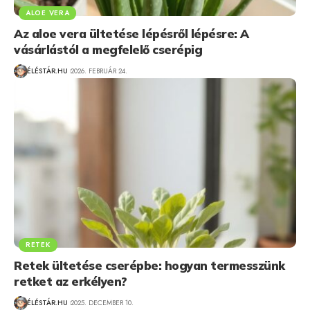
ALOE VERA
Az aloe vera ültetése lépésről lépésre: A
vásárlástól a megfelelő cserépig
ÉLÉSTÁR.HU
2026. FEBRUÁR 24.
RETEK
Retek ültetése cserépbe: hogyan termesszünk
retket az erkélyen?
ÉLÉSTÁR.HU
2025. DECEMBER 10.