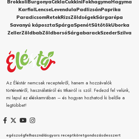
Brokkoli
Burgonya
Cékla
Cukkini
Fokhagyma
Hagyma
Karfiol
Lencse
Levendula
Padlizsán
Paprika
Paradicsom
Retek
Rizs
Zöldségek
Sárgarépa
Savanyú káposzta
Spárga
Spenót
Sütőtök
Uborka
Zeller
Zöldbab
Zöldborsó
Sárgabarack
Szeder
Szilva
Az Éléstár nemcsak receptekről, hanem a hozzávalók
történetéről, használatáról és titkairól is szól. Fedezd fel velünk,
mi lapul az éléskamrában – és hogyan hozhatod ki belőle a
legtöbbet!
egészség
felhasználás
gyors recept
köret
gondozás
desszert