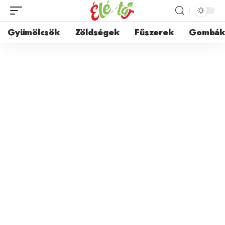
Gyümölcsök
Zöldségek
Fűszerek
Gombá