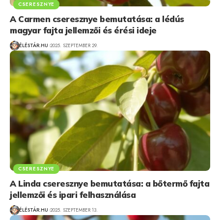
CSERESZNYE
A Carmen cseresznye bemutatása: a lédús
magyar fajta jellemzői és érési ideje
ÉLÉSTÁR.HU
2025. SZEPTEMBER 29.
CSERESZNYE
A Linda cseresznye bemutatása: a bőtermő fajta
jellemzői és ipari felhasználása
ÉLÉSTÁR.HU
2025. SZEPTEMBER 13.