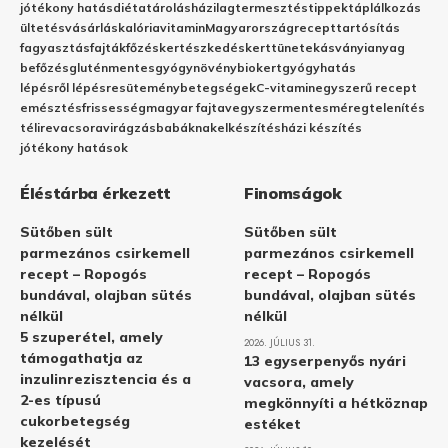
jótékony hatás
diéta
tárolás
házilag
termesztés
tippek
táplálkozás
ültetés
vásárlás
kalória
vitamin
Magyarország
recept
tartósítás
fagyasztás
fajták
főzés
kertészkedés
kert
tünetek
ásványianyag
befőzés
gluténmentes
gyógynövény
biokert
gyógyhatás
lépésről lépésre
sütemény
betegségek
C-vitamin
egyszerű recept
emésztés
frissesség
magyar fajta
vegyszermentes
méregtelenítés
télire
vacsora
virágzás
babáknak
elkészítés
házi készítés
jótékony hatások
Éléstárba érkezett
Finomságok
Sütőben sült
Sütőben sült
parmezános csirkemell
parmezános csirkemell
recept – Ropogós
recept – Ropogós
bundával, olajban sütés
bundával, olajban sütés
nélkül
nélkül
5 szuperétel, amely
2026. JÚLIUS 31.
támogathatja az
13 egyserpenyős nyári
inzulinrezisztencia és a
vacsora, amely
2-es típusú
megkönnyíti a hétköznap
cukorbetegség
estéket
kezelését