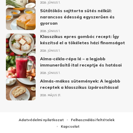
2026. JÚNIUS 1.
Sütőtökös sajttorta sütés nélkül:
narancsos édesség egyszerűen és
gyorsan
2026. JÚNIUS 1.
Klasszikus epres gombóc recept: Így
készítsd el a tökéletes házi finomságot
2026. JÚNIUS 1.
Alma-cékla-répa lé – a legjobb
immunerősítő ital receptje és hatásai
2026. JÚNIUS 1.
Almás-mákos sütemények: A legjobb
receptek a klasszikus ízpárosítással
2026. MÁJUS 31.
Adatvédelmi nyilatkozat
Felhasználási feltételek
Kapcsolat