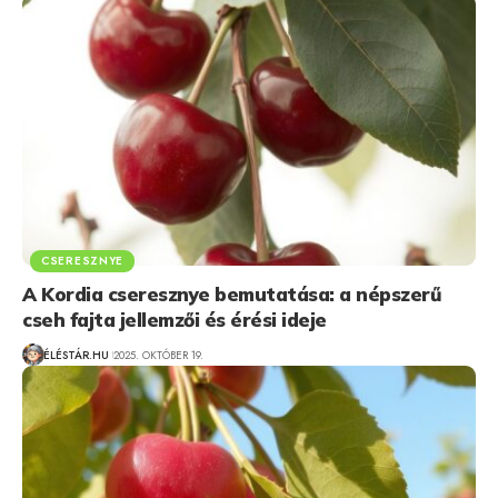
CSERESZNYE
A Kordia cseresznye bemutatása: a népszerű
cseh fajta jellemzői és érési ideje
ÉLÉSTÁR.HU
2025. OKTÓBER 19.