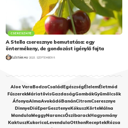
CSERESZNYE
A Stella cseresznye bemutatása: egy
öntermékeny, de gondozást igénylő fajta
ÉLÉSTÁR.HU
2025. SZEPTEMBER 9.
Aloe Vera
Bodza
Család
Egészség
Élelem
Életmód
Fűszerek
Máriatövis
Gazdaság
Gombák
Gyümölcsök
Áfonya
Alma
Avokádó
Banán
Citrom
Cseresznye
Dinnye
Dió
Eper
Gesztenye
Kókusz
Körte
Málna
Mandula
Meggy
Narancs
Őszibarack
Hagyomány
Kaktusz
Kukorica
Levendula
Otthon
Receptek
Rózsa