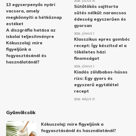
2026. JÚLIUS 10.
13 egyserpenyős nyári
Sütőtökös sajttorta
vacsora, amely
sütés nélkül: narancsos
megkönnyíti a hétköznap
édesség egyszerűen és
estéket
gyorsan
A diszgráfia hatása az
2026. JÚNIUS 1.
iskolai teljesítményre
Klasszikus epres gombóc
Kókuszolaj: mire
recept: Így készítsd el a
figyeljünk a
tökéletes házi
fogyasztásánál és
finomságot
használatánál?
2026. JÚNIUS 1.
Kiadós zöldbabos-húsos
rizs: Egy gyors és
egyszerű egytálétel
recept
2026. MÁJUS 31.
Gyümölcsök
Kókuszolaj: mire figyeljünk a
fogyasztásánál és használatánál?