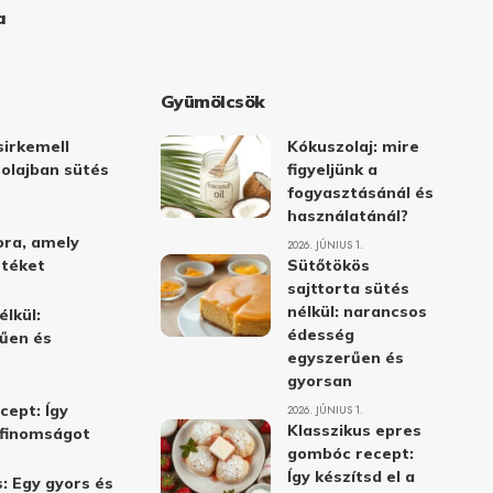
a
Gyümölcsök
irkemell
Kókuszolaj: mire
 olajban sütés
figyeljünk a
fogyasztásánál és
használatánál?
ora, amely
2026. JÚNIUS 1.
stéket
Sütőtökös
sajttorta sütés
nélkül: narancsos
élkül:
édesség
űen és
egyszerűen és
gyorsan
cept: Így
2026. JÚNIUS 1.
Klasszikus epres
i finomságot
gombóc recept:
Így készítsd el a
: Egy gyors és