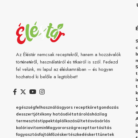
c
b
Az Éléstár nemcsak receptekről, hanem a hozzávalók
n
történetéről, használatáról és titkairól is szól. Fedezd
5
fel velünk, mi lapul az éléskamrában – és hogyan
hozhatod ki belőle a legtöbbet!
i
t
k
1
v
egészség
felhasználás
gyors recept
köret
gondozás
a
desszert
jótékony hatás
diéta
tárolás
házilag
A
termesztés
tippek
táplálkozás
ültetés
vásárlás
i
kalória
vitamin
Magyarország
recept
tartósítás
K
fagyasztás
fajták
főzés
kertészkedés
kert
tünetek
f