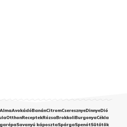
Alma
Avokádó
Banán
Citrom
Cseresznye
Dinnye
Dió
ula
Otthon
Receptek
Rózsa
Brokkoli
Burgonya
Cékla
garépa
Savanyú káposzta
Spárga
Spenót
Sütőtök