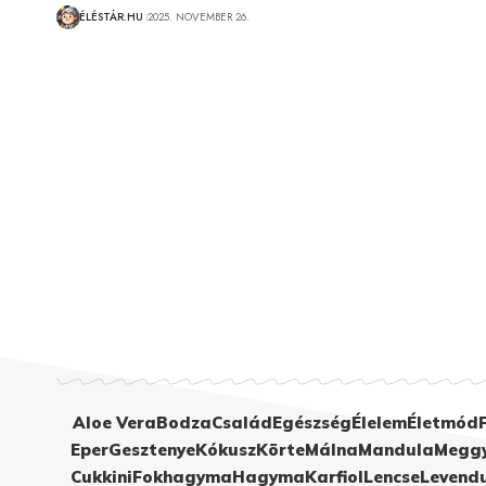
ÉLÉSTÁR.HU
2025. NOVEMBER 26.
Aloe Vera
Bodza
Család
Egészség
Élelem
Életmód
Eper
Gesztenye
Kókusz
Körte
Málna
Mandula
Megg
Cukkini
Fokhagyma
Hagyma
Karfiol
Lencse
Levend