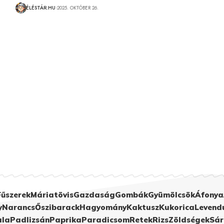
ÉLÉSTÁR.HU
2025. OKTÓBER 26.
Fűszerek
Máriatövis
Gazdaság
Gombák
Gyümölcsök
Áfonya
y
Narancs
Őszibarack
Hagyomány
Kaktusz
Kukorica
Levend
ula
Padlizsán
Paprika
Paradicsom
Retek
Rizs
Zöldségek
Sár