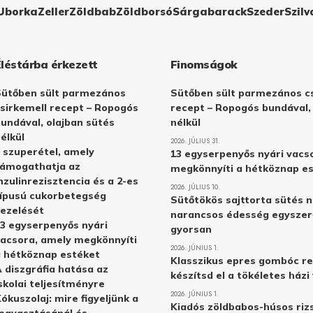
Uborka
Zeller
Zöldbab
Zöldborsó
Sárgabarack
Szeder
Szilv
Éléstárba érkezett
Finomságok
Sütőben sült parmezános
Sütőben sült parmezános cs
sirkemell recept – Ropogós
recept – Ropogós bundával,
undával, olajban sütés
nélkül
élkül
2026. JÚLIUS 31.
 szuperétel, amely
13 egyserpenyős nyári vacs
támogathatja az
megkönnyíti a hétköznap e
nzulinrezisztencia és a 2-es
2026. JÚLIUS 10.
ípusú cukorbetegség
Sütőtökös sajttorta sütés n
ezelését
narancsos édesség egyszer
3 egyserpenyős nyári
gyorsan
acsora, amely megkönnyíti
2026. JÚNIUS 1.
 hétköznap estéket
Klasszikus epres gombóc re
 diszgráfia hatása az
készítsd el a tökéletes ház
skolai teljesítményre
2026. JÚNIUS 1.
ókuszolaj: mire figyeljünk a
Kiadós zöldbabos-húsos rizs
ogyasztásánál és