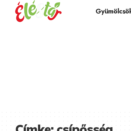
Gyümölcsö
Címke:
csípősség