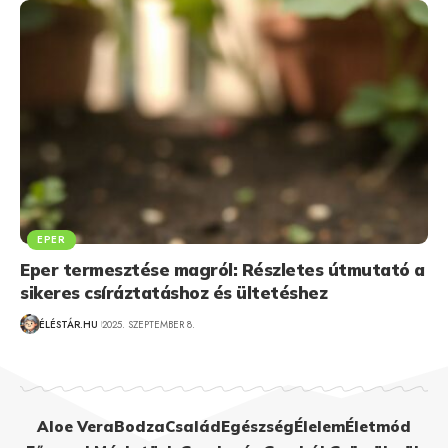
EPER
Eper termesztése magról: Részletes útmutató a
sikeres csíráztatáshoz és ültetéshez
ÉLÉSTÁR.HU
2025. SZEPTEMBER 8.
Aloe Vera
Bodza
Család
Egészség
Élelem
Életmód