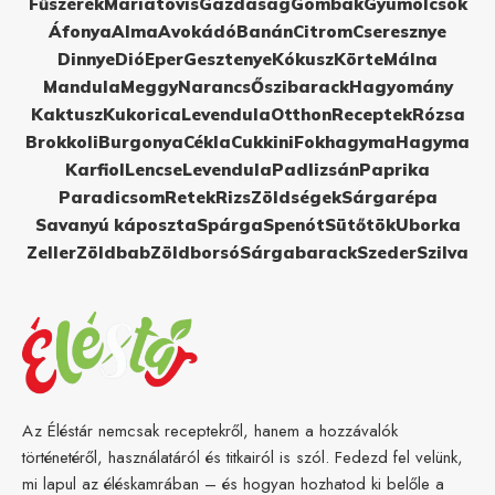
Fűszerek
Máriatövis
Gazdaság
Gombák
Gyümölcsök
Áfonya
Alma
Avokádó
Banán
Citrom
Cseresznye
Dinnye
Dió
Eper
Gesztenye
Kókusz
Körte
Málna
Mandula
Meggy
Narancs
Őszibarack
Hagyomány
Kaktusz
Kukorica
Levendula
Otthon
Receptek
Rózsa
Brokkoli
Burgonya
Cékla
Cukkini
Fokhagyma
Hagyma
Karfiol
Lencse
Levendula
Padlizsán
Paprika
Paradicsom
Retek
Rizs
Zöldségek
Sárgarépa
Savanyú káposzta
Spárga
Spenót
Sütőtök
Uborka
Zeller
Zöldbab
Zöldborsó
Sárgabarack
Szeder
Szilva
Az Éléstár nemcsak receptekről, hanem a hozzávalók
történetéről, használatáról és titkairól is szól. Fedezd fel velünk,
mi lapul az éléskamrában – és hogyan hozhatod ki belőle a