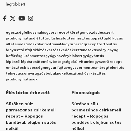
legtöbbet!
egészség
felhasználás
gyors recept
köret
gondozás
desszert
jótékony hatás
diéta
tárolás
házilag
termesztés
tippek
táplálkozás
ültetés
vásárlás
kalória
vitamin
Magyarország
recept
tartósítás
fagyasztás
fajták
főzés
kertészkedés
kert
tünetek
ásványianyag
befőzés
gluténmentes
gyógynövény
biokert
gyógyhatás
lépésről lépésre
sütemény
betegségek
C-vitamin
egyszerű recept
emésztés
frissesség
magyar fajta
vegyszermentes
méregtelenítés
télire
vacsora
virágzás
babáknak
elkészítés
házi készítés
jótékony hatások
Éléstárba érkezett
Finomságok
Sütőben sült
Sütőben sült
parmezános csirkemell
parmezános csirkemell
recept – Ropogós
recept – Ropogós
bundával, olajban sütés
bundával, olajban sütés
nélkül
nélkül