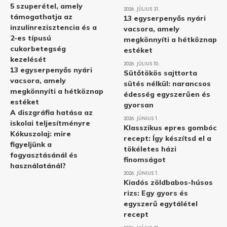
5 szuperétel, amely
2026. JÚLIUS 31.
támogathatja az
13 egyserpenyős nyári
inzulinrezisztencia és a
vacsora, amely
2-es típusú
megkönnyíti a hétköznap
cukorbetegség
estéket
kezelését
2026. JÚLIUS 10.
13 egyserpenyős nyári
Sütőtökös sajttorta
vacsora, amely
sütés nélkül: narancsos
megkönnyíti a hétköznap
édesség egyszerűen és
estéket
gyorsan
A diszgráfia hatása az
2026. JÚNIUS 1.
iskolai teljesítményre
Klasszikus epres gombóc
Kókuszolaj: mire
recept: Így készítsd el a
figyeljünk a
tökéletes házi
fogyasztásánál és
finomságot
használatánál?
2026. JÚNIUS 1.
Kiadós zöldbabos-húsos
rizs: Egy gyors és
egyszerű egytálétel
recept