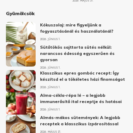
2026. MÁJUS 31.
Gyümölcsök
Kókuszolaj: mire figyeljünk a
fogyasztásánál és használatánál?
2026. JÚNIUS 1.
Sütőtökös sajttorta sütés nélkül:
narancsos édesség egyszerűen és
gyorsan
2026. JÚNIUS 1.
Klasszikus epres gombóc recept: Így
készítsd el a tökéletes házi finomságot
2026. JÚNIUS 1.
Alma-cékla-répa lé – a legjobb
immunerősítő ital receptje és hatásai
2026. JÚNIUS 1.
Almás-mákos sütemények: A legjobb
receptek a klasszikus ízpárosítással
2026. MÁJUS 31.