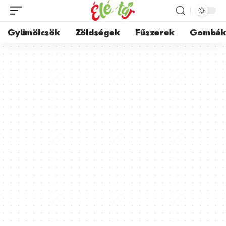
Gyümölcsök
Zöldségek
Fűszerek
Gombá