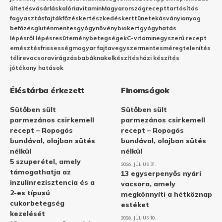
ültetés
vásárlás
kalória
vitamin
Magyarország
recept
tartósítás
fagyasztás
fajták
főzés
kertészkedés
kert
tünetek
ásványianyag
befőzés
gluténmentes
gyógynövény
biokert
gyógyhatás
lépésről lépésre
sütemény
betegségek
C-vitamin
egyszerű recept
emésztés
frissesség
magyar fajta
vegyszermentes
méregtelenítés
télire
vacsora
virágzás
babáknak
elkészítés
házi készítés
jótékony hatások
Éléstárba érkezett
Finomságok
Sütőben sült
Sütőben sült
parmezános csirkemell
parmezános csirkemell
recept – Ropogós
recept – Ropogós
bundával, olajban sütés
bundával, olajban sütés
nélkül
nélkül
5 szuperétel, amely
2026. JÚLIUS 31.
támogathatja az
13 egyserpenyős nyári
inzulinrezisztencia és a
vacsora, amely
2-es típusú
megkönnyíti a hétköznap
cukorbetegség
estéket
kezelését
2026. JÚLIUS 10.