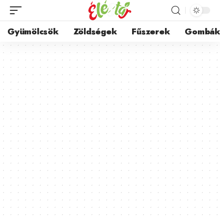
Gyümölcsök
Zöldségek
Fűszerek
Gombá