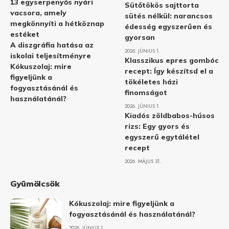
13 egyserpenyős nyári
Sütőtökös sajttorta
vacsora, amely
sütés nélkül: narancsos
megkönnyíti a hétköznap
édesség egyszerűen és
estéket
gyorsan
A diszgráfia hatása az
2026. JÚNIUS 1.
iskolai teljesítményre
Klasszikus epres gombóc
Kókuszolaj: mire
recept: Így készítsd el a
figyeljünk a
tökéletes házi
fogyasztásánál és
finomságot
használatánál?
2026. JÚNIUS 1.
Kiadós zöldbabos-húsos
rizs: Egy gyors és
egyszerű egytálétel
recept
2026. MÁJUS 31.
Gyümölcsök
Kókuszolaj: mire figyeljünk a
fogyasztásánál és használatánál?
2026. JÚNIUS 1.