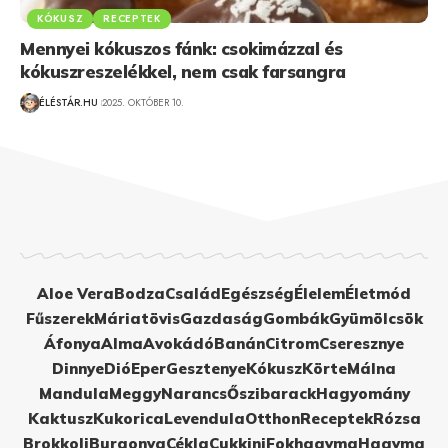
KÓKUSZ
RECEPTEK
Mennyei kókuszos fánk: csokimázzal és
kókuszreszelékkel, nem csak farsangra
ÉLÉSTÁR.HU
2025. OKTÓBER 10.
Aloe Vera
Bodza
Család
Egészség
Élelem
Életmód
Fűszerek
Máriatövis
Gazdaság
Gombák
Gyümölcsök
Áfonya
Alma
Avokádó
Banán
Citrom
Cseresznye
Dinnye
Dió
Eper
Gesztenye
Kókusz
Körte
Málna
Mandula
Meggy
Narancs
Őszibarack
Hagyomány
Kaktusz
Kukorica
Levendula
Otthon
Receptek
Rózsa
Brokkoli
Burgonya
Cékla
Cukkini
Fokhagyma
Hagyma