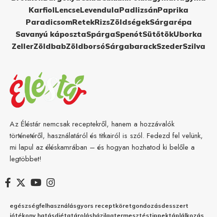
Karfiol
Lencse
Levendula
Padlizsán
Paprika
Paradicsom
Retek
Rizs
Zöldségek
Sárgarépa
Savanyú káposzta
Spárga
Spenót
Sütőtök
Uborka
Zeller
Zöldbab
Zöldborsó
Sárgabarack
Szeder
Szilva
Az Éléstár nemcsak receptekről, hanem a hozzávalók
történetéről, használatáról és titkairól is szól. Fedezd fel velünk,
mi lapul az éléskamrában – és hogyan hozhatod ki belőle a
legtöbbet!
egészség
felhasználás
gyors recept
köret
gondozás
desszert
jótékony hatás
diéta
tárolás
házilag
termesztés
tippek
táplálkozás