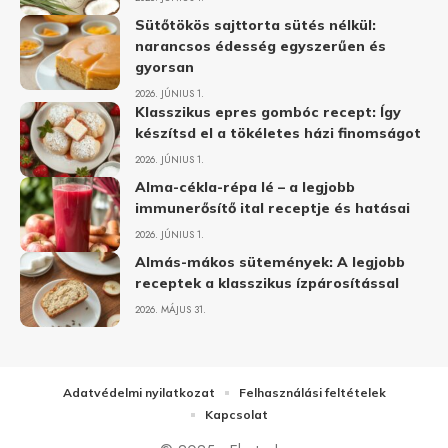
Sütőtökös sajttorta sütés nélkül:
narancsos édesség egyszerűen és
gyorsan
2026. JÚNIUS 1.
Klasszikus epres gombóc recept: Így
készítsd el a tökéletes házi finomságot
2026. JÚNIUS 1.
Alma-cékla-répa lé – a legjobb
immunerősítő ital receptje és hatásai
2026. JÚNIUS 1.
Almás-mákos sütemények: A legjobb
receptek a klasszikus ízpárosítással
2026. MÁJUS 31.
Adatvédelmi nyilatkozat
Felhasználási feltételek
Kapcsolat