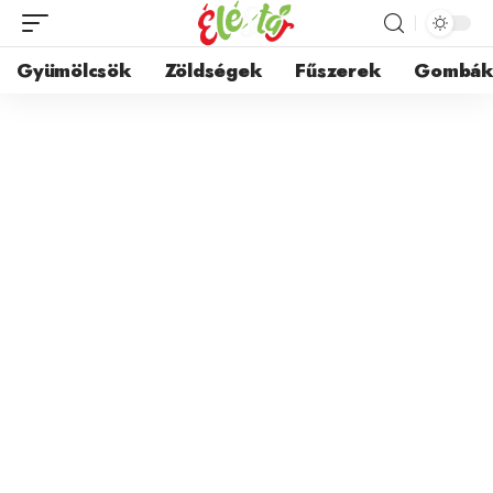
Gyümölcsök
Zöldségek
Fűszerek
Gombá