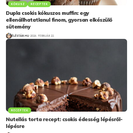
KÓKUSZ
RECEPTEK
Dupla csokis kókuszos muffin: egy
ellenállhatatlanul finom, gyorsan elkészülő
sütemény
ÉLÉSTÁR.HU
2026. FEBRUÁR 22.
RECEPTEK
Nutellás torta recept: csokis édesség lépésről-
lépésre