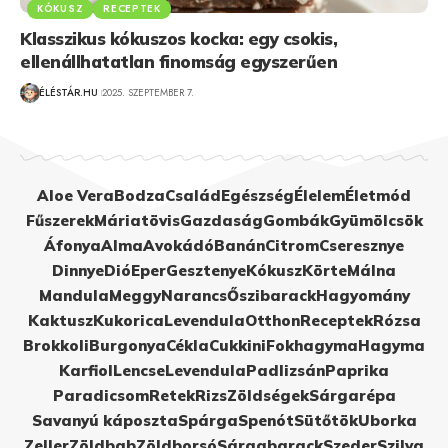
KÓKUSZ
RECEPTEK
Klasszikus kókuszos kocka: egy csokis,
ellenállhatatlan finomság egyszerűen
ÉLÉSTÁR.HU
2025. SZEPTEMBER 7.
Aloe Vera
Bodza
Család
Egészség
Élelem
Életmód
Fűszerek
Máriatövis
Gazdaság
Gombák
Gyümölcsök
Áfonya
Alma
Avokádó
Banán
Citrom
Cseresznye
Dinnye
Dió
Eper
Gesztenye
Kókusz
Körte
Málna
Mandula
Meggy
Narancs
Őszibarack
Hagyomány
Kaktusz
Kukorica
Levendula
Otthon
Receptek
Rózsa
Brokkoli
Burgonya
Cékla
Cukkini
Fokhagyma
Hagyma
Karfiol
Lencse
Levendula
Padlizsán
Paprika
Paradicsom
Retek
Rizs
Zöldségek
Sárgarépa
Savanyú káposzta
Spárga
Spenót
Sütőtök
Uborka
Zeller
Zöldbab
Zöldborsó
Sárgabarack
Szeder
Szilva