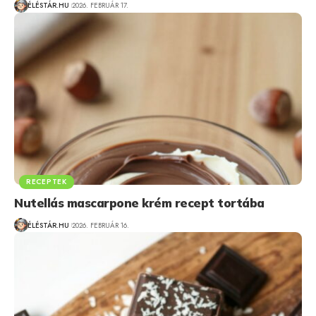
ÉLÉSTÁR.HU
2026. FEBRUÁR 17.
RECEPTEK
Nutellás mascarpone krém recept tortába
ÉLÉSTÁR.HU
2026. FEBRUÁR 16.