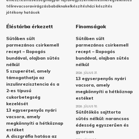
télire
vacsora
virágzás
babáknak
elkészítés
házi készítés
jótékony hatások
Éléstárba érkezett
Finomságok
Sütőben sült
Sütőben sült
parmezános csirkemell
parmezános csirkemell
recept – Ropogós
recept – Ropogós
bundával, olajban sütés
bundával, olajban sütés
nélkül
nélkül
5 szuperétel, amely
2026. JÚLIUS 31.
támogathatja az
13 egyserpenyős nyári
inzulinrezisztencia és a
vacsora, amely
2-es típusú
megkönnyíti a hétköznap
cukorbetegség
estéket
kezelését
2026. JÚLIUS 10.
13 egyserpenyős nyári
Sütőtökös sajttorta
vacsora, amely
sütés nélkül: narancsos
megkönnyíti a hétköznap
édesség egyszerűen és
estéket
gyorsan
A diszgráfia hatása az