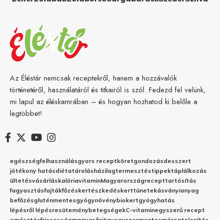
Az Éléstár nemcsak receptekről, hanem a hozzávalók
történetéről, használatáról és titkairól is szól. Fedezd fel velünk,
mi lapul az éléskamrában – és hogyan hozhatod ki belőle a
legtöbbet!
egészség
felhasználás
gyors recept
köret
gondozás
desszert
jótékony hatás
diéta
tárolás
házilag
termesztés
tippek
táplálkozás
ültetés
vásárlás
kalória
vitamin
Magyarország
recept
tartósítás
fagyasztás
fajták
főzés
kertészkedés
kert
tünetek
ásványianyag
befőzés
gluténmentes
gyógynövény
biokert
gyógyhatás
lépésről lépésre
sütemény
betegségek
C-vitamin
egyszerű recept
emésztés
frissesség
magyar fajta
vegyszermentes
méregtelenítés