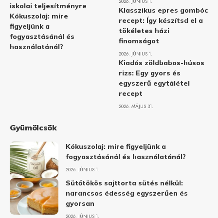
2026. JÚNIUS 1.
iskolai teljesítményre
Klasszikus epres gombóc
Kókuszolaj: mire
recept: Így készítsd el a
figyeljünk a
tökéletes házi
fogyasztásánál és
finomságot
használatánál?
2026. JÚNIUS 1.
Kiadós zöldbabos-húsos
rizs: Egy gyors és
egyszerű egytálétel
recept
2026. MÁJUS 31.
Gyümölcsök
Kókuszolaj: mire figyeljünk a
fogyasztásánál és használatánál?
2026. JÚNIUS 1.
Sütőtökös sajttorta sütés nélkül:
narancsos édesség egyszerűen és
gyorsan
2026. JÚNIUS 1.