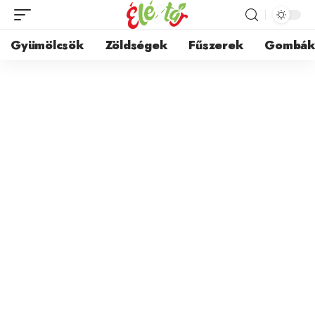
Gyümölcsök
Zöldségek
Fűszerek
Gombá