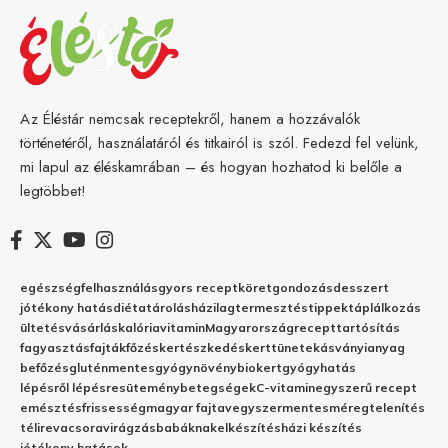
Az Éléstár nemcsak receptekről, hanem a hozzávalók
történetéről, használatáról és titkairól is szól. Fedezd fel velünk,
mi lapul az éléskamrában – és hogyan hozhatod ki belőle a
legtöbbet!
egészség
felhasználás
gyors recept
köret
gondozás
desszert
jótékony hatás
diéta
tárolás
házilag
termesztés
tippek
táplálkozás
ültetés
vásárlás
kalória
vitamin
Magyarország
recept
tartósítás
fagyasztás
fajták
főzés
kertészkedés
kert
tünetek
ásványianyag
befőzés
gluténmentes
gyógynövény
biokert
gyógyhatás
lépésről lépésre
sütemény
betegségek
C-vitamin
egyszerű recept
emésztés
frissesség
magyar fajta
vegyszermentes
méregtelenítés
télire
vacsora
virágzás
babáknak
elkészítés
házi készítés
jótékony hatások