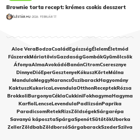
Brownie torta recept: krémes csokis desszert
ÉLÉSTÁR.HU
2026. FEBRUÁR 17.
Aloe Vera
Bodza
Család
Egészség
Élelem
Életmód
Fűszerek
Máriatövis
Gazdaság
Gombák
Gyümölcsök
Áfonya
Alma
Avokádó
Banán
Citrom
Cseresznye
Dinnye
Dió
Eper
Gesztenye
Kókusz
Körte
Málna
Mandula
Meggy
Narancs
Őszibarack
Hagyomány
Kaktusz
Kukorica
Levendula
Otthon
Receptek
Rózsa
Brokkoli
Burgonya
Cékla
Cukkini
Fokhagyma
Hagyma
Karfiol
Lencse
Levendula
Padlizsán
Paprika
Paradicsom
Retek
Rizs
Zöldségek
Sárgarépa
Savanyú káposzta
Spárga
Spenót
Sütőtök
Uborka
Zeller
Zöldbab
Zöldborsó
Sárgabarack
Szeder
Szilva