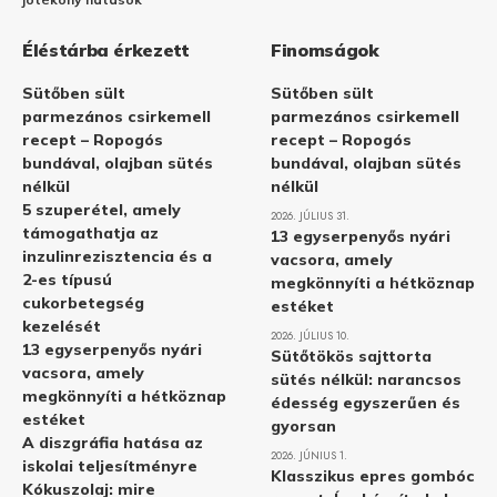
Éléstárba érkezett
Finomságok
Sütőben sült
Sütőben sült
parmezános csirkemell
parmezános csirkemell
recept – Ropogós
recept – Ropogós
bundával, olajban sütés
bundával, olajban sütés
nélkül
nélkül
5 szuperétel, amely
2026. JÚLIUS 31.
támogathatja az
13 egyserpenyős nyári
inzulinrezisztencia és a
vacsora, amely
2-es típusú
megkönnyíti a hétköznap
cukorbetegség
estéket
kezelését
2026. JÚLIUS 10.
13 egyserpenyős nyári
Sütőtökös sajttorta
vacsora, amely
sütés nélkül: narancsos
megkönnyíti a hétköznap
édesség egyszerűen és
estéket
gyorsan
A diszgráfia hatása az
2026. JÚNIUS 1.
iskolai teljesítményre
Klasszikus epres gombóc
Kókuszolaj: mire