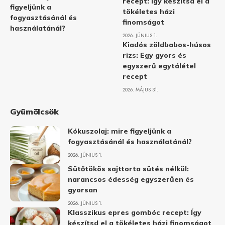
recept: Így készítsd el a
figyeljünk a
tökéletes házi
fogyasztásánál és
finomságot
használatánál?
2026. JÚNIUS 1.
Kiadós zöldbabos-húsos
rizs: Egy gyors és
egyszerű egytálétel
recept
2026. MÁJUS 31.
Gyümölcsök
Kókuszolaj: mire figyeljünk a
fogyasztásánál és használatánál?
2026. JÚNIUS 1.
Sütőtökös sajttorta sütés nélkül:
narancsos édesség egyszerűen és
gyorsan
2026. JÚNIUS 1.
Klasszikus epres gombóc recept: Így
készítsd el a tökéletes házi finomságot