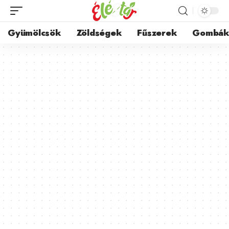
Gyümölcsök
Zöldségek
Fűszerek
Gombá