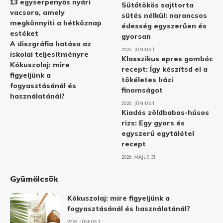
13 egyserpenyős nyári
Sütőtökös sajttorta
vacsora, amely
sütés nélkül: narancsos
megkönnyíti a hétköznap
édesség egyszerűen és
estéket
gyorsan
A diszgráfia hatása az
2026. JÚNIUS 1.
iskolai teljesítményre
Klasszikus epres gombóc
Kókuszolaj: mire
recept: Így készítsd el a
figyeljünk a
tökéletes házi
fogyasztásánál és
finomságot
használatánál?
2026. JÚNIUS 1.
Kiadós zöldbabos-húsos
rizs: Egy gyors és
egyszerű egytálétel
recept
2026. MÁJUS 31.
Gyümölcsök
Kókuszolaj: mire figyeljünk a
fogyasztásánál és használatánál?
2026. JÚNIUS 1.