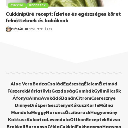
CUKKINI
RECEPTEK
Cukkinipüré recept: Ízletes és egészséges köret
felnőtteknek és babáknak
ÉLÉSTÁR.HU
2026. FEBRUÁR 25.
Aloe Vera
Bodza
Család
Egészség
Élelem
Életmód
Fűszerek
Máriatövis
Gazdaság
Gombák
Gyümölcsök
Áfonya
Alma
Avokádó
Banán
Citrom
Cseresznye
Dinnye
Dió
Eper
Gesztenye
Kókusz
Körte
Málna
Mandula
Meggy
Narancs
Őszibarack
Hagyomány
Kaktusz
Kukorica
Levendula
Otthon
Receptek
Rózsa
Brokkoli
Burgonya
Cékla
Cukkini
Fokhagyma
Hagyma