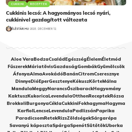
CUKKINI
RECEPTEK
Cukkinis lecsó: A hagyományos lecsó nyári,
cukkinivel gazdagított változata
ÉLÉSTÁR.HU
2025. DECEMBER 12.
Aloe Vera
Bodza
Család
Egészség
Élelem
Életmód
Fűszerek
Máriatövis
Gazdaság
Gombák
Gyümölcsök
Áfonya
Alma
Avokádó
Banán
Citrom
Cseresznye
Dinnye
Dió
Eper
Gesztenye
Kókusz
Körte
Málna
Mandula
Meggy
Narancs
Őszibarack
Hagyomány
Kaktusz
Kukorica
Levendula
Otthon
Receptek
Rózsa
Brokkoli
Burgonya
Cékla
Cukkini
Fokhagyma
Hagyma
Karfiol
Lencse
Levendula
Padlizsán
Paprika
Paradicsom
Retek
Rizs
Zöldségek
Sárgarépa
Savanyú káposzta
Spárga
Spenót
Sütőtök
Uborka