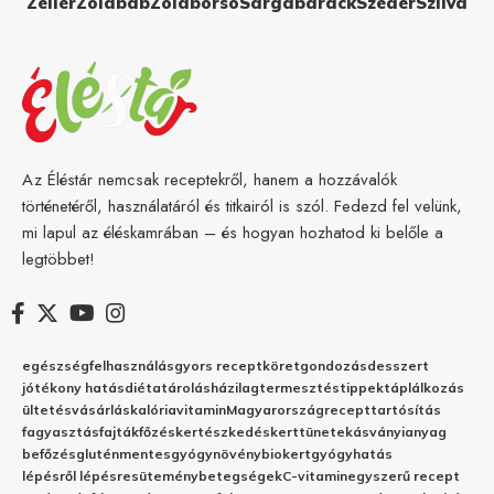
Zeller
Zöldbab
Zöldborsó
Sárgabarack
Szeder
Szilva
Az Éléstár nemcsak receptekről, hanem a hozzávalók
történetéről, használatáról és titkairól is szól. Fedezd fel velünk,
mi lapul az éléskamrában – és hogyan hozhatod ki belőle a
legtöbbet!
egészség
felhasználás
gyors recept
köret
gondozás
desszert
jótékony hatás
diéta
tárolás
házilag
termesztés
tippek
táplálkozás
ültetés
vásárlás
kalória
vitamin
Magyarország
recept
tartósítás
fagyasztás
fajták
főzés
kertészkedés
kert
tünetek
ásványianyag
befőzés
gluténmentes
gyógynövény
biokert
gyógyhatás
lépésről lépésre
sütemény
betegségek
C-vitamin
egyszerű recept