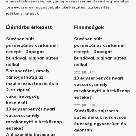
emésztés
frissesség
magyar fajta
vegyszermentes
méregtelenítés
télire
vacsora
virágzás
babáknak
elkészítés
házi készítés
jótékony hatások
Éléstárba érkezett
Finomságok
Sütőben sült
Sütőben sült
parmezános csirkemell
parmezános csirkemell
recept – Ropogós
recept – Ropogós
bundával, olajban sütés
bundával, olajban sütés
nélkül
nélkül
5 szuperétel, amely
2026. JÚLIUS 31.
támogathatja az
13 egyserpenyős nyári
inzulinrezisztencia és a
vacsora, amely
2-es típusú
megkönnyíti a hétköznap
cukorbetegség
estéket
kezelését
2026. JÚLIUS 10.
13 egyserpenyős nyári
Sütőtökös sajttorta
vacsora, amely
sütés nélkül: narancsos
megkönnyíti a hétköznap
édesség egyszerűen és
estéket
gyorsan
A diszgráfia hatása az