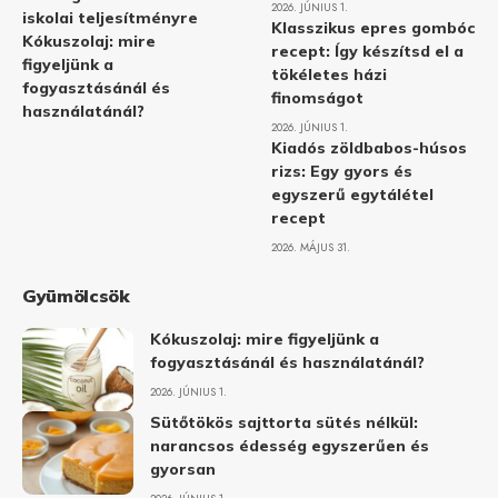
2026. JÚNIUS 1.
iskolai teljesítményre
Klasszikus epres gombóc
Kókuszolaj: mire
recept: Így készítsd el a
figyeljünk a
tökéletes házi
fogyasztásánál és
finomságot
használatánál?
2026. JÚNIUS 1.
Kiadós zöldbabos-húsos
rizs: Egy gyors és
egyszerű egytálétel
recept
2026. MÁJUS 31.
Gyümölcsök
Kókuszolaj: mire figyeljünk a
fogyasztásánál és használatánál?
2026. JÚNIUS 1.
Sütőtökös sajttorta sütés nélkül:
narancsos édesség egyszerűen és
gyorsan