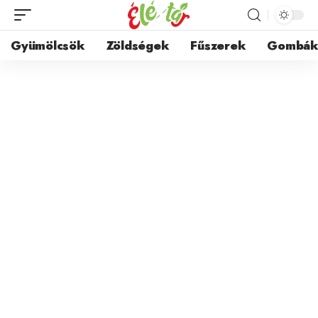
Gyümölcsök
Zöldségek
Fűszerek
Gombá