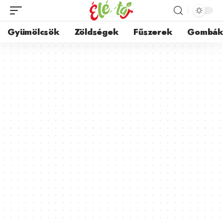
Gyümölcsök
Zöldségek
Fűszerek
Gombá