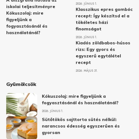
A diszgráfia hatása az
2026. JÚNIUS 1.
iskolai teljesítményre
Klasszikus epres gombóc
Kókuszolaj: mire
recept: Így készítsd el a
figyeljünk a
tökéletes házi
fogyasztásánál és
finomságot
használatánál?
2026. JÚNIUS 1.
Kiadós zöldbabos-húsos
rizs: Egy gyors és
egyszerű egytálétel
recept
2026. MÁJUS 31.
Gyümölcsök
Kókuszolaj: mire figyeljünk a
fogyasztásánál és használatánál?
2026. JÚNIUS 1.
Sütőtökös sajttorta sütés nélkül:
narancsos édesség egyszerűen és
gyorsan