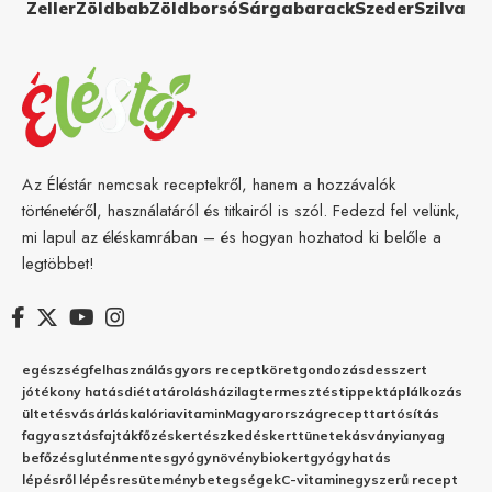
Zeller
Zöldbab
Zöldborsó
Sárgabarack
Szeder
Szilva
Az Éléstár nemcsak receptekről, hanem a hozzávalók
történetéről, használatáról és titkairól is szól. Fedezd fel velünk,
mi lapul az éléskamrában – és hogyan hozhatod ki belőle a
legtöbbet!
egészség
felhasználás
gyors recept
köret
gondozás
desszert
jótékony hatás
diéta
tárolás
házilag
termesztés
tippek
táplálkozás
ültetés
vásárlás
kalória
vitamin
Magyarország
recept
tartósítás
fagyasztás
fajták
főzés
kertészkedés
kert
tünetek
ásványianyag
befőzés
gluténmentes
gyógynövény
biokert
gyógyhatás
lépésről lépésre
sütemény
betegségek
C-vitamin
egyszerű recept