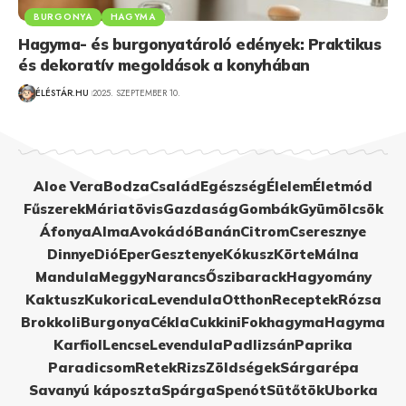
BURGONYA
HAGYMA
Hagyma- és burgonyatároló edények: Praktikus
és dekoratív megoldások a konyhában
ÉLÉSTÁR.HU
2025. SZEPTEMBER 10.
Aloe Vera
Bodza
Család
Egészség
Élelem
Életmód
Fűszerek
Máriatövis
Gazdaság
Gombák
Gyümölcsök
Áfonya
Alma
Avokádó
Banán
Citrom
Cseresznye
Dinnye
Dió
Eper
Gesztenye
Kókusz
Körte
Málna
Mandula
Meggy
Narancs
Őszibarack
Hagyomány
Kaktusz
Kukorica
Levendula
Otthon
Receptek
Rózsa
Brokkoli
Burgonya
Cékla
Cukkini
Fokhagyma
Hagyma
Karfiol
Lencse
Levendula
Padlizsán
Paprika
Paradicsom
Retek
Rizs
Zöldségek
Sárgarépa
Savanyú káposzta
Spárga
Spenót
Sütőtök
Uborka