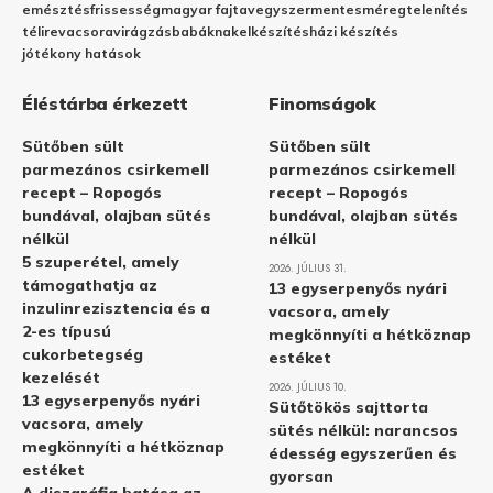
emésztés
frissesség
magyar fajta
vegyszermentes
méregtelenítés
télire
vacsora
virágzás
babáknak
elkészítés
házi készítés
jótékony hatások
Éléstárba érkezett
Finomságok
Sütőben sült
Sütőben sült
parmezános csirkemell
parmezános csirkemell
recept – Ropogós
recept – Ropogós
bundával, olajban sütés
bundával, olajban sütés
nélkül
nélkül
5 szuperétel, amely
2026. JÚLIUS 31.
támogathatja az
13 egyserpenyős nyári
inzulinrezisztencia és a
vacsora, amely
2-es típusú
megkönnyíti a hétköznap
cukorbetegség
estéket
kezelését
2026. JÚLIUS 10.
13 egyserpenyős nyári
Sütőtökös sajttorta
vacsora, amely
sütés nélkül: narancsos
megkönnyíti a hétköznap
édesség egyszerűen és
estéket
gyorsan