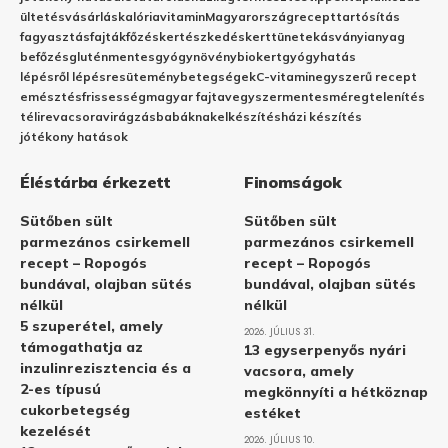
ültetés
vásárlás
kalória
vitamin
Magyarország
recept
tartósítás
fagyasztás
fajták
főzés
kertészkedés
kert
tünetek
ásványianyag
befőzés
gluténmentes
gyógynövény
biokert
gyógyhatás
lépésről lépésre
sütemény
betegségek
C-vitamin
egyszerű recept
emésztés
frissesség
magyar fajta
vegyszermentes
méregtelenítés
télire
vacsora
virágzás
babáknak
elkészítés
házi készítés
jótékony hatások
Éléstárba érkezett
Finomságok
Sütőben sült
Sütőben sült
parmezános csirkemell
parmezános csirkemell
recept – Ropogós
recept – Ropogós
bundával, olajban sütés
bundával, olajban sütés
nélkül
nélkül
5 szuperétel, amely
2026. JÚLIUS 31.
támogathatja az
13 egyserpenyős nyári
inzulinrezisztencia és a
vacsora, amely
2-es típusú
megkönnyíti a hétköznap
cukorbetegség
estéket
kezelését
2026. JÚLIUS 10.