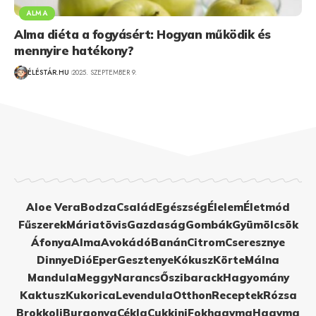
ALMA
Alma diéta a fogyásért: Hogyan működik és
mennyire hatékony?
ÉLÉSTÁR.HU
2025. SZEPTEMBER 9.
Aloe Vera
Bodza
Család
Egészség
Élelem
Életmód
Fűszerek
Máriatövis
Gazdaság
Gombák
Gyümölcsök
Áfonya
Alma
Avokádó
Banán
Citrom
Cseresznye
Dinnye
Dió
Eper
Gesztenye
Kókusz
Körte
Málna
Mandula
Meggy
Narancs
Őszibarack
Hagyomány
Kaktusz
Kukorica
Levendula
Otthon
Receptek
Rózsa
Brokkoli
Burgonya
Cékla
Cukkini
Fokhagyma
Hagyma