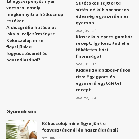
13 egyserpenyős nyári
Sütőtökös sajttorta
vacsora, amely
sütés nélkül: narancsos
megkönnyíti a hétköznap
édesség egyszerűen és
estéket
gyorsan
A diszgráfia hatása az
2026. JÚNIUS 1.
iskolai teljesítményre
Klasszikus epres gombóc
Kókuszolaj: mire
recept: Így készítsd el a
figyeljünk a
tökéletes házi
fogyasztásánál és
finomságot
használatánál?
2026. JÚNIUS 1.
Kiadós zöldbabos-húsos
rizs: Egy gyors és
egyszerű egytálétel
recept
2026. MÁJUS 31.
Gyümölcsök
Kókuszolaj: mire figyeljünk a
fogyasztásánál és használatánál?
2026. JÚNIUS 1.