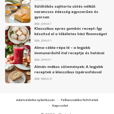
Sütőtökös sajttorta sütés nélkül:
narancsos édesség egyszerűen és
gyorsan
2026. JÚNIUS 1.
Klasszikus epres gombóc recept: Így
készítsd el a tökéletes házi finomságot
2026. JÚNIUS 1.
Alma-cékla-répa lé – a legjobb
immunerősítő ital receptje és hatásai
2026. JÚNIUS 1.
Almás-mákos sütemények: A legjobb
receptek a klasszikus ízpárosítással
2026. MÁJUS 31.
Adatvédelmi nyilatkozat
Felhasználási feltételek
Kapcsolat