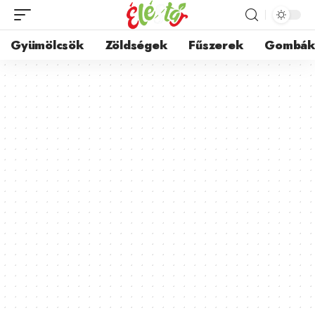
Gyümölcsök
Zöldségek
Fűszerek
Gombá