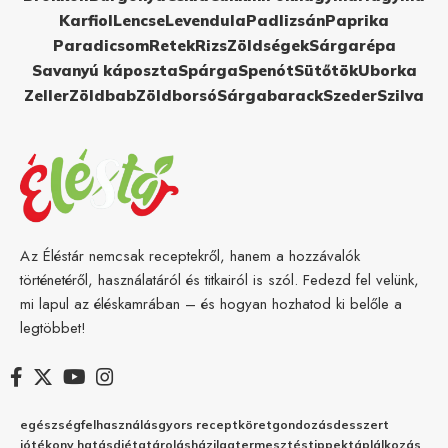
Karfiol
Lencse
Levendula
Padlizsán
Paprika
Paradicsom
Retek
Rizs
Zöldségek
Sárgarépa
Savanyú káposzta
Spárga
Spenót
Sütőtök
Uborka
Zeller
Zöldbab
Zöldborsó
Sárgabarack
Szeder
Szilva
Az Éléstár nemcsak receptekről, hanem a hozzávalók
történetéről, használatáról és titkairól is szól. Fedezd fel velünk,
mi lapul az éléskamrában – és hogyan hozhatod ki belőle a
legtöbbet!
egészség
felhasználás
gyors recept
köret
gondozás
desszert
jótékony hatás
diéta
tárolás
házilag
termesztés
tippek
táplálkozás