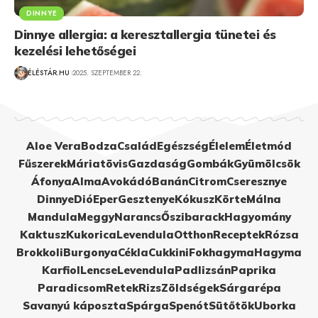
DINNYE
Dinnye allergia: a keresztallergia tünetei és
kezelési lehetőségei
ÉLÉSTÁR.HU
2025. SZEPTEMBER 22.
Aloe Vera
Bodza
Család
Egészség
Élelem
Életmód
Fűszerek
Máriatövis
Gazdaság
Gombák
Gyümölcsök
Áfonya
Alma
Avokádó
Banán
Citrom
Cseresznye
Dinnye
Dió
Eper
Gesztenye
Kókusz
Körte
Málna
Mandula
Meggy
Narancs
Őszibarack
Hagyomány
Kaktusz
Kukorica
Levendula
Otthon
Receptek
Rózsa
Brokkoli
Burgonya
Cékla
Cukkini
Fokhagyma
Hagyma
Karfiol
Lencse
Levendula
Padlizsán
Paprika
Paradicsom
Retek
Rizs
Zöldségek
Sárgarépa
Savanyú káposzta
Spárga
Spenót
Sütőtök
Uborka