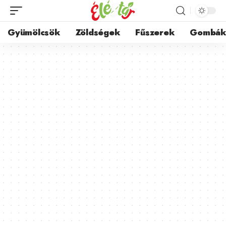
Gyümölcsök
Zöldségek
Fűszerek
Gombá