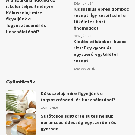
A diszgráfia hatása az
2026. JÚNIUS 1.
iskolai teljesítményre
Klasszikus epres gombóc
Kókuszolaj: mire
recept: Így készítsd el a
figyeljünk a
tökéletes házi
fogyasztásánál és
finomságot
használatánál?
2026. JÚNIUS 1.
Kiadós zöldbabos-húsos
rizs: Egy gyors és
egyszerű egytálétel
recept
2026. MÁJUS 31.
Gyümölcsök
Kókuszolaj: mire figyeljünk a
fogyasztásánál és használatánál?
2026. JÚNIUS 1.
Sütőtökös sajttorta sütés nélkül:
narancsos édesség egyszerűen és
gyorsan