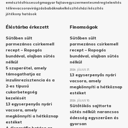
emésztés
frissesség
magyar fajta
vegyszermentes
méregtelenítés
télire
vacsora
virágzás
babáknak
elkészítés
házi készítés
jótékony hatások
Éléstárba érkezett
Finomságok
Sütőben sült
Sütőben sült
parmezános csirkemell
parmezános csirkemell
recept – Ropogós
recept – Ropogós
bundával, olajban sütés
bundával, olajban sütés
nélkül
nélkül
5 szuperétel, amely
2026. JÚLIUS 31.
támogathatja az
13 egyserpenyős nyári
inzulinrezisztencia és a
vacsora, amely
2-es típusú
megkönnyíti a hétköznap
cukorbetegség
estéket
kezelését
2026. JÚLIUS 10.
13 egyserpenyős nyári
Sütőtökös sajttorta
vacsora, amely
sütés nélkül: narancsos
megkönnyíti a hétköznap
édesség egyszerűen és
estéket
gyorsan