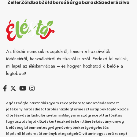
Zeller
Zöldbab
Zöldborsó
Sárgabarack
Szeder
Szilva
Az Éléstár nemcsak receptekről, hanem a hozzávalók
történetéről, használatáról és titkairól is szól. Fedezd fel velünk,
mi lapul az éléskamrában – és hogyan hozhatod ki belőle a
legtöbbet!
egészség
felhasználás
gyors recept
köret
gondozás
desszert
jótékony hatás
diéta
tárolás
házilag
termesztés
tippek
táplálkozás
ültetés
vásárlás
kalória
vitamin
Magyarország
recept
tartósítás
fagyasztás
fajták
főzés
kertészkedés
kert
tünetek
ásványianyag
befőzés
gluténmentes
gyógynövény
biokert
gyógyhatás
lépésről lépésre
sütemény
betegségek
C-vitamin
egyszerű recept