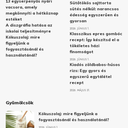
13 egyserpenyős nyári
Sütőtökös sajttorta
vacsora, amely
sütés nélkül: narancsos
megkönnyíti a hétköznap
édesség egyszerűen és
estéket
gyorsan
A diszgráfia hatása az
2026. JÚNIUS 1.
iskolai teljesítményre
Klasszikus epres gombóc
Kókuszolaj: mire
recept: Így készítsd el a
figyeljünk a
tökéletes házi
fogyasztásánál és
finomságot
használatánál?
2026. JÚNIUS 1.
Kiadós zöldbabos-húsos
rizs: Egy gyors és
egyszerű egytálétel
recept
2026. MÁJUS 31.
Gyümölcsök
Kókuszolaj: mire figyeljünk a
fogyasztásánál és használatánál?
2026. JÚNIUS 1.