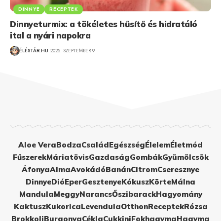
DINNYE
RECEPTEK
Dinnyeturmix: a tökéletes hűsítő és hidratáló
ital a nyári napokra
ÉLÉSTÁR.HU
2025. SZEPTEMBER 9.
Aloe Vera
Bodza
Család
Egészség
Élelem
Életmód
Fűszerek
Máriatövis
Gazdaság
Gombák
Gyümölcsök
Áfonya
Alma
Avokádó
Banán
Citrom
Cseresznye
Dinnye
Dió
Eper
Gesztenye
Kókusz
Körte
Málna
Mandula
Meggy
Narancs
Őszibarack
Hagyomány
Kaktusz
Kukorica
Levendula
Otthon
Receptek
Rózsa
Brokkoli
Burgonya
Cékla
Cukkini
Fokhagyma
Hagyma