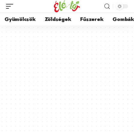
Gyümölcsök
Zöldségek
Fűszerek
Gombá