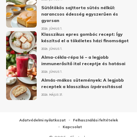
Sütőtökös sajttorta sütés nélkül:
narancsos édesség egyszerűen és
gyorsan
2026. JÚNIUS 1.
Klasszikus epres gombóc recept: Így
készítsd el a tökéletes házi finomságot
2026. JÚNIUS 1.
Alma-cékla-répa lé – a legjobb
immunerősítő ital receptje és hatásai
2026. JÚNIUS 1.
Almás-mákos sütemények: A legjobb
receptek a klasszikus ízpárosítással
2026. MÁJUS 31.
Adatvédelmi nyilatkozat
Felhasználási feltételek
Kapcsolat