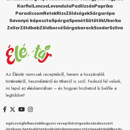
Karfiol
Lencse
Levendula
Padlizsán
Paprika
Paradicsom
Retek
Rizs
Zöldségek
Sárgarépa
Savanyú káposzta
Spárga
Spenót
Sütőtök
Uborka
Zeller
Zöldbab
Zöldborsó
Sárgabarack
Szeder
Szilva
Az Éléstár nemcsak receptekről, hanem a hozzávalók
történetéről, használatáról és titkairól is szól. Fedezd fel velünk,
mi lapul az éléskamrában – és hogyan hozhatod ki belőle a
legtöbbet!
egészség
felhasználás
gyors recept
köret
gondozás
desszert
jótékony hatás
diéta
tárolás
házilag
termesztés
tippek
táplálkozás