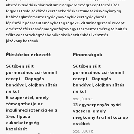
ültetés
vásárlás
kalória
vitamin
Magyarország
recept
tartósítás
fagyasztás
fajták
főzés
kertészkedés
kert
tünetek
ásványianyag
befőzés
gluténmentes
gyógynövény
biokert
gyógyhatás
lépésről lépésre
sütemény
betegségek
C-vitamin
egyszerű recept
emésztés
frissesség
magyar fajta
vegyszermentes
méregtelenítés
télire
vacsora
virágzás
babáknak
elkészítés
házi készítés
jótékony hatások
Éléstárba érkezett
Finomságok
Sütőben sült
Sütőben sült
parmezános csirkemell
parmezános csirkemell
recept – Ropogós
recept – Ropogós
bundával, olajban sütés
bundával, olajban sütés
nélkül
nélkül
5 szuperétel, amely
2026. JÚLIUS 31.
támogathatja az
13 egyserpenyős nyári
inzulinrezisztencia és a
vacsora, amely
2-es típusú
megkönnyíti a hétköznap
cukorbetegség
estéket
kezelését
2026. JÚLIUS 10.