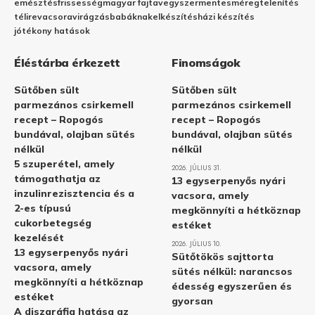
emésztés
frissesség
magyar fajta
vegyszermentes
méregtelenítés
télire
vacsora
virágzás
babáknak
elkészítés
házi készítés
jótékony hatások
Éléstárba érkezett
Finomságok
Sütőben sült
Sütőben sült
parmezános csirkemell
parmezános csirkemell
recept – Ropogós
recept – Ropogós
bundával, olajban sütés
bundával, olajban sütés
nélkül
nélkül
5 szuperétel, amely
2026. JÚLIUS 31.
támogathatja az
13 egyserpenyős nyári
inzulinrezisztencia és a
vacsora, amely
2-es típusú
megkönnyíti a hétköznap
cukorbetegség
estéket
kezelését
2026. JÚLIUS 10.
13 egyserpenyős nyári
Sütőtökös sajttorta
vacsora, amely
sütés nélkül: narancsos
megkönnyíti a hétköznap
édesség egyszerűen és
estéket
gyorsan
A diszgráfia hatása az