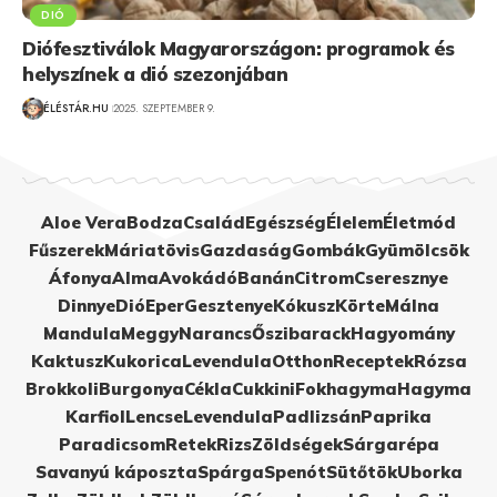
DIÓ
Diófesztiválok Magyarországon: programok és
helyszínek a dió szezonjában
ÉLÉSTÁR.HU
2025. SZEPTEMBER 9.
Aloe Vera
Bodza
Család
Egészség
Élelem
Életmód
Fűszerek
Máriatövis
Gazdaság
Gombák
Gyümölcsök
Áfonya
Alma
Avokádó
Banán
Citrom
Cseresznye
Dinnye
Dió
Eper
Gesztenye
Kókusz
Körte
Málna
Mandula
Meggy
Narancs
Őszibarack
Hagyomány
Kaktusz
Kukorica
Levendula
Otthon
Receptek
Rózsa
Brokkoli
Burgonya
Cékla
Cukkini
Fokhagyma
Hagyma
Karfiol
Lencse
Levendula
Padlizsán
Paprika
Paradicsom
Retek
Rizs
Zöldségek
Sárgarépa
Savanyú káposzta
Spárga
Spenót
Sütőtök
Uborka