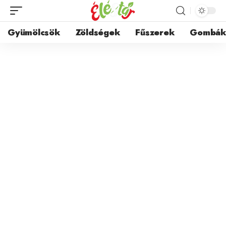
Gyümölcsök
Zöldségek
Fűszerek
Gombá