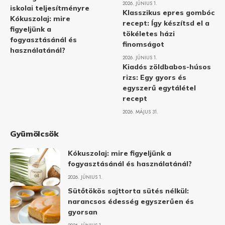
2026. JÚNIUS 1.
iskolai teljesítményre
Klasszikus epres gombóc
Kókuszolaj: mire
recept: Így készítsd el a
figyeljünk a
tökéletes házi
fogyasztásánál és
finomságot
használatánál?
2026. JÚNIUS 1.
Kiadós zöldbabos-húsos
rizs: Egy gyors és
egyszerű egytálétel
recept
2026. MÁJUS 31.
Gyümölcsök
Kókuszolaj: mire figyeljünk a
fogyasztásánál és használatánál?
2026. JÚNIUS 1.
Sütőtökös sajttorta sütés nélkül:
narancsos édesség egyszerűen és
gyorsan