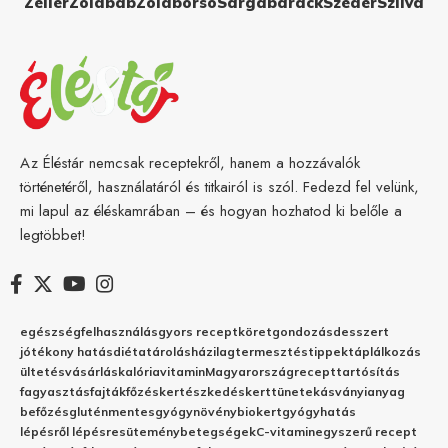
Zeller
Zöldbab
Zöldborsó
Sárgabarack
Szeder
Szilva
Az Éléstár nemcsak receptekről, hanem a hozzávalók
történetéről, használatáról és titkairól is szól. Fedezd fel velünk,
mi lapul az éléskamrában – és hogyan hozhatod ki belőle a
legtöbbet!
egészség
felhasználás
gyors recept
köret
gondozás
desszert
jótékony hatás
diéta
tárolás
házilag
termesztés
tippek
táplálkozás
ültetés
vásárlás
kalória
vitamin
Magyarország
recept
tartósítás
fagyasztás
fajták
főzés
kertészkedés
kert
tünetek
ásványianyag
befőzés
gluténmentes
gyógynövény
biokert
gyógyhatás
lépésről lépésre
sütemény
betegségek
C-vitamin
egyszerű recept