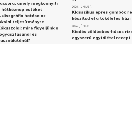
acsora, amely megkönnyíti
2026. JÚNIUS 1.
 hétköznap estéket
Klasszikus epres gombóc re
 diszgráfia hatása az
készítsd el a tökéletes ház
skolai teljesítményre
2026. JÚNIUS 1.
ókuszolaj: mire figyeljünk a
Kiadós zöldbabos-húsos rizs
ogyasztásánál és
egyszerű egytálétel recept
asználatánál?
2026. MÁJUS 31.