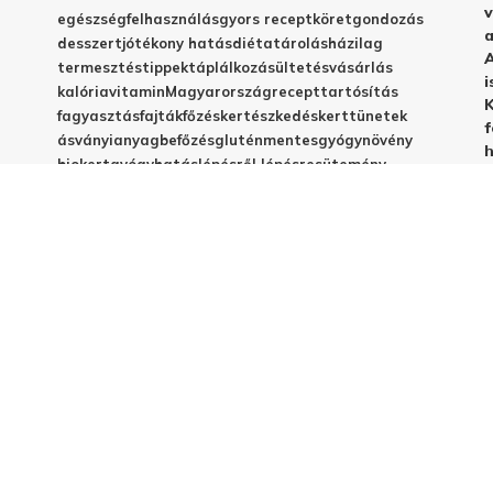
v
egészség
felhasználás
gyors recept
köret
gondozás
a
desszert
jótékony hatás
diéta
tárolás
házilag
A
termesztés
tippek
táplálkozás
ültetés
vásárlás
i
kalória
vitamin
Magyarország
recept
tartósítás
K
fagyasztás
fajták
főzés
kertészkedés
kert
tünetek
f
ásványianyag
befőzés
gluténmentes
gyógynövény
h
biokert
gyógyhatás
lépésről lépésre
sütemény
betegségek
C-vitamin
egyszerű recept
emésztés
frissesség
magyar fajta
vegyszermentes
méregtelenítés
télire
vacsora
virágzás
babáknak
elkészítés
házi készítés
jótékony hatások