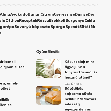
Alma
Avokádó
Banán
Citrom
Cseresznye
Dinnye
Dió
ula
Otthon
Receptek
Rózsa
Brokkoli
Burgonya
Cékla
garépa
Savanyú káposzta
Spárga
Spenót
Sütőtök
a
Gyümölcsök
irkemell
Kókuszolaj: mire
 olajban sütés
figyeljünk a
fogyasztásánál és
használatánál?
ora, amely
2026. JÚNIUS 1.
stéket
Sütőtökös
sajttorta sütés
nélkül: narancsos
élkül:
édesség
űen és
egyszerűen és