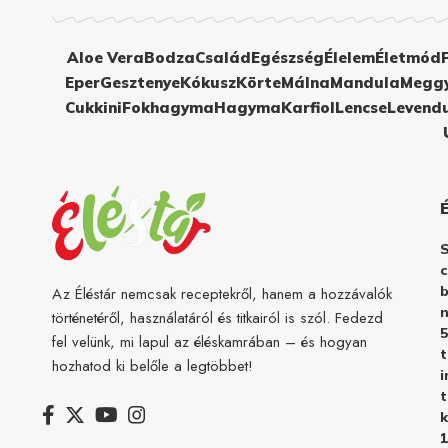
Aloe Vera
Bodza
Család
Egészség
Élelem
Életmód
Eper
Gesztenye
Kókusz
Körte
Málna
Mandula
Megg
Cukkini
Fokhagyma
Hagyma
Karfiol
Lencse
Levend
c
b
Az Éléstár nemcsak receptekről, hanem a hozzávalók
n
történetéről, használatáról és titkairól is szól. Fedezd
5
fel velünk, mi lapul az éléskamrában – és hogyan
hozhatod ki belőle a legtöbbet!
i
t
k
1