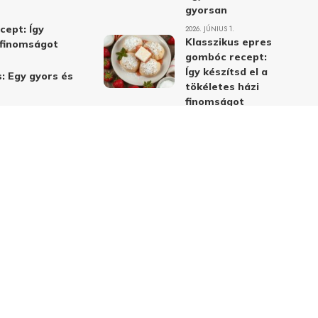
gyorsan
cept: Így
2026. JÚNIUS 1.
Klasszikus epres
i finomságot
gombóc recept:
Így készítsd el a
: Egy gyors és
tökéletes házi
finomságot
2026. JÚNIUS 1.
Alma-cékla-répa
lé – a legjobb
immunerősítő ital
receptje és
hatásai
2026. JÚNIUS 1.
Almás-mákos
sütemények: A
legjobb receptek
a klasszikus
ízpárosítással
2026. MÁJUS 31.