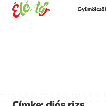
Gyümölcsö
Címke:
diós rizs