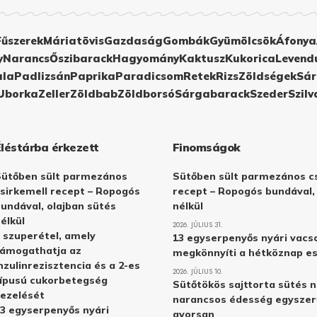
Fűszerek
Máriatövis
Gazdaság
Gombák
Gyümölcsök
Áfonya
y
Narancs
Őszibarack
Hagyomány
Kaktusz
Kukorica
Levend
ula
Padlizsán
Paprika
Paradicsom
Retek
Rizs
Zöldségek
Sár
Uborka
Zeller
Zöldbab
Zöldborsó
Sárgabarack
Szeder
Szilv
Éléstárba érkezett
Finomságok
Sütőben sült parmezános
Sütőben sült parmezános cs
sirkemell recept – Ropogós
recept – Ropogós bundával,
undával, olajban sütés
nélkül
élkül
2026. JÚLIUS 31.
 szuperétel, amely
13 egyserpenyős nyári vacs
támogathatja az
megkönnyíti a hétköznap e
nzulinrezisztencia és a 2-es
2026. JÚLIUS 10.
ípusú cukorbetegség
Sütőtökös sajttorta sütés n
ezelését
narancsos édesség egyszer
3 egyserpenyős nyári
gyorsan