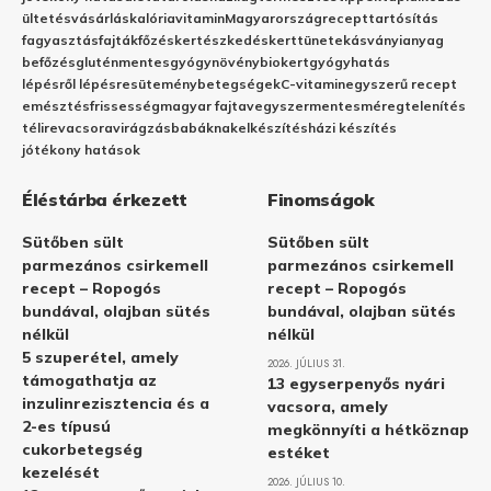
ültetés
vásárlás
kalória
vitamin
Magyarország
recept
tartósítás
fagyasztás
fajták
főzés
kertészkedés
kert
tünetek
ásványianyag
befőzés
gluténmentes
gyógynövény
biokert
gyógyhatás
lépésről lépésre
sütemény
betegségek
C-vitamin
egyszerű recept
emésztés
frissesség
magyar fajta
vegyszermentes
méregtelenítés
télire
vacsora
virágzás
babáknak
elkészítés
házi készítés
jótékony hatások
Éléstárba érkezett
Finomságok
Sütőben sült
Sütőben sült
parmezános csirkemell
parmezános csirkemell
recept – Ropogós
recept – Ropogós
bundával, olajban sütés
bundával, olajban sütés
nélkül
nélkül
5 szuperétel, amely
2026. JÚLIUS 31.
támogathatja az
13 egyserpenyős nyári
inzulinrezisztencia és a
vacsora, amely
2-es típusú
megkönnyíti a hétköznap
cukorbetegség
estéket
kezelését
2026. JÚLIUS 10.