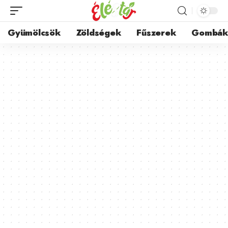
Gyümölcsök
Zöldségek
Fűszerek
Gombá