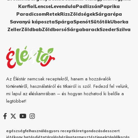
Karfiol
Lencse
Levendula
Padlizsán
Paprika
Paradicsom
Retek
Rizs
Zöldségek
Sárgarépa
Savanyú káposzta
Spárga
Spenót
Sütőtök
Uborka
Zeller
Zöldbab
Zöldborsó
Sárgabarack
Szeder
Szilva
Az Éléstár nemcsak receptekről, hanem a hozzávalók
történetéről, használatáról és titkairól is szól. Fedezd fel velünk,
mi lapul az éléskamrában – és hogyan hozhatod ki belőle a
legtöbbet!
egészség
felhasználás
gyors recept
köret
gondozás
desszert
jótékony hatás
diéta
tárolás
házilag
termesztés
tippek
táplálkozás