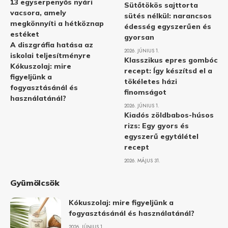
13 egyserpenyős nyári
Sütőtökös sajttorta
vacsora, amely
sütés nélkül: narancsos
megkönnyíti a hétköznap
édesség egyszerűen és
estéket
gyorsan
A diszgráfia hatása az
2026. JÚNIUS 1.
iskolai teljesítményre
Klasszikus epres gombóc
Kókuszolaj: mire
recept: Így készítsd el a
figyeljünk a
tökéletes házi
fogyasztásánál és
finomságot
használatánál?
2026. JÚNIUS 1.
Kiadós zöldbabos-húsos
rizs: Egy gyors és
egyszerű egytálétel
recept
2026. MÁJUS 31.
Gyümölcsök
Kókuszolaj: mire figyeljünk a
fogyasztásánál és használatánál?
2026. JÚNIUS 1.