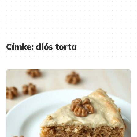
Címke:
diós torta