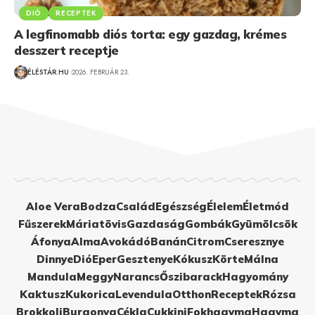
DIÓ
RECEPTEK
A legfinomabb diós torta: egy gazdag, krémes
desszert receptje
ÉLÉSTÁR.HU
2026. FEBRUÁR 23.
Aloe Vera
Bodza
Család
Egészség
Élelem
Életmód
Fűszerek
Máriatövis
Gazdaság
Gombák
Gyümölcsök
Áfonya
Alma
Avokádó
Banán
Citrom
Cseresznye
Dinnye
Dió
Eper
Gesztenye
Kókusz
Körte
Málna
Mandula
Meggy
Narancs
Őszibarack
Hagyomány
Kaktusz
Kukorica
Levendula
Otthon
Receptek
Rózsa
Brokkoli
Burgonya
Cékla
Cukkini
Fokhagyma
Hagyma