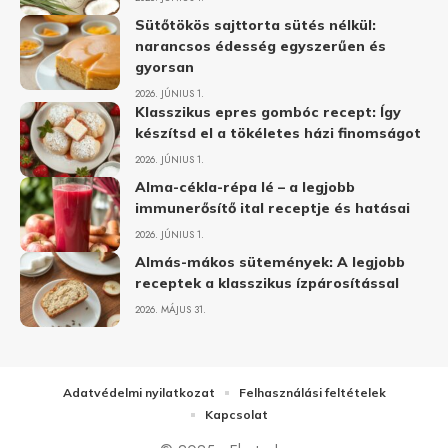
Sütőtökös sajttorta sütés nélkül:
narancsos édesség egyszerűen és
gyorsan
2026. JÚNIUS 1.
Klasszikus epres gombóc recept: Így
készítsd el a tökéletes házi finomságot
2026. JÚNIUS 1.
Alma-cékla-répa lé – a legjobb
immunerősítő ital receptje és hatásai
2026. JÚNIUS 1.
Almás-mákos sütemények: A legjobb
receptek a klasszikus ízpárosítással
2026. MÁJUS 31.
Adatvédelmi nyilatkozat
Felhasználási feltételek
Kapcsolat