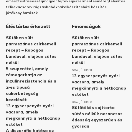
emésztés
frissesség
magyar fajta
vegyszermentes
méregtelenítés
télire
vacsora
virágzás
babáknak
elkészítés
házi készítés
jótékony hatások
Éléstárba érkezett
Finomságok
Sütőben sült
Sütőben sült
parmezános csirkemell
parmezános csirkemell
recept – Ropogós
recept – Ropogós
bundával, olajban sütés
bundával, olajban sütés
nélkül
nélkül
5 szuperétel, amely
2026. JÚLIUS 31.
támogathatja az
13 egyserpenyős nyári
inzulinrezisztencia és a
vacsora, amely
2-es típusú
megkönnyíti a hétköznap
cukorbetegség
estéket
kezelését
2026. JÚLIUS 10.
13 egyserpenyős nyári
Sütőtökös sajttorta
vacsora, amely
sütés nélkül: narancsos
megkönnyíti a hétköznap
édesség egyszerűen és
estéket
gyorsan
A diszgráfia hatása az