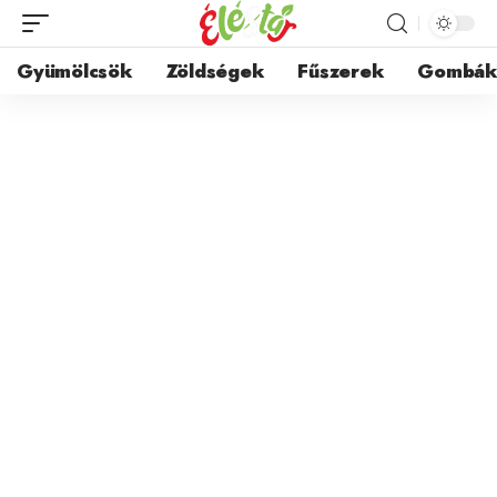
Gyümölcsök
Zöldségek
Fűszerek
Gombá