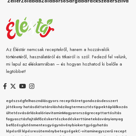
Zeller
Zöldbab
Zöldborsó
Sárgabarack
Szeder
Szilva
Az Éléstár nemcsak receptekről, hanem a hozzávalók
történetéről, használatáról és titkairól is szól. Fedezd fel velünk,
mi lapul az éléskamrában – és hogyan hozhatod ki belőle a
legtöbbet!
egészség
felhasználás
gyors recept
köret
gondozás
desszert
jótékony hatás
diéta
tárolás
házilag
termesztés
tippek
táplálkozás
ültetés
vásárlás
kalória
vitamin
Magyarország
recept
tartósítás
fagyasztás
fajták
főzés
kertészkedés
kert
tünetek
ásványianyag
befőzés
gluténmentes
gyógynövény
biokert
gyógyhatás
lépésről lépésre
sütemény
betegségek
C-vitamin
egyszerű recept