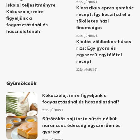
2026. JÚNIUS 1.
iskolai teljesítményre
Klasszikus epres gombóc
Kókuszolaj: mire
recept: Így készítsd el a
figyeljünk a
tökéletes házi
fogyasztásánál és
finomságot
használatánál?
2026. JÚNIUS 1.
Kiadós zöldbabos-húsos
rizs: Egy gyors és
egyszerű egytálétel
recept
2026. MÁJUS 31.
Gyümölcsök
Kókuszolaj: mire figyeljünk a
fogyasztásánál és használatánál?
2026. JÚNIUS 1.
Sütőtökös sajttorta sütés nélkül:
narancsos édesség egyszerűen és
gyorsan