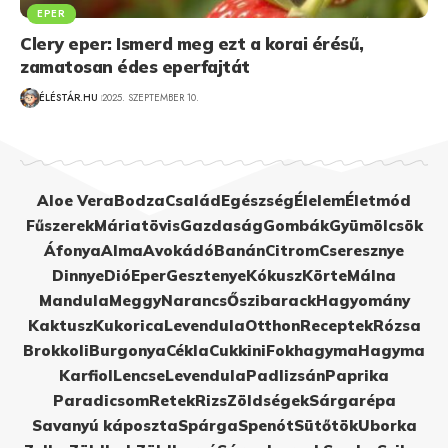
EPER
Clery eper: Ismerd meg ezt a korai érésű,
zamatosan édes eperfajtát
ÉLÉSTÁR.HU
2025. SZEPTEMBER 10.
Aloe Vera
Bodza
Család
Egészség
Élelem
Életmód
Fűszerek
Máriatövis
Gazdaság
Gombák
Gyümölcsök
Áfonya
Alma
Avokádó
Banán
Citrom
Cseresznye
Dinnye
Dió
Eper
Gesztenye
Kókusz
Körte
Málna
Mandula
Meggy
Narancs
Őszibarack
Hagyomány
Kaktusz
Kukorica
Levendula
Otthon
Receptek
Rózsa
Brokkoli
Burgonya
Cékla
Cukkini
Fokhagyma
Hagyma
Karfiol
Lencse
Levendula
Padlizsán
Paprika
Paradicsom
Retek
Rizs
Zöldségek
Sárgarépa
Savanyú káposzta
Spárga
Spenót
Sütőtök
Uborka