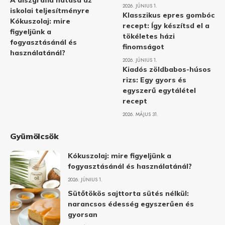
A diszgráfia hatása az
2026. JÚNIUS 1.
iskolai teljesítményre
Klasszikus epres gombóc
Kókuszolaj: mire
recept: Így készítsd el a
figyeljünk a
tökéletes házi
fogyasztásánál és
finomságot
használatánál?
2026. JÚNIUS 1.
Kiadós zöldbabos-húsos
rizs: Egy gyors és
egyszerű egytálétel
recept
2026. MÁJUS 31.
Gyümölcsök
Kókuszolaj: mire figyeljünk a
fogyasztásánál és használatánál?
2026. JÚNIUS 1.
Sütőtökös sajttorta sütés nélkül:
narancsos édesség egyszerűen és
gyorsan