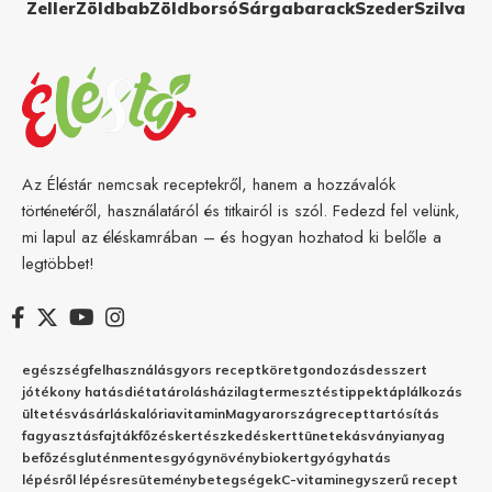
Zeller
Zöldbab
Zöldborsó
Sárgabarack
Szeder
Szilva
Az Éléstár nemcsak receptekről, hanem a hozzávalók
történetéről, használatáról és titkairól is szól. Fedezd fel velünk,
mi lapul az éléskamrában – és hogyan hozhatod ki belőle a
legtöbbet!
egészség
felhasználás
gyors recept
köret
gondozás
desszert
jótékony hatás
diéta
tárolás
házilag
termesztés
tippek
táplálkozás
ültetés
vásárlás
kalória
vitamin
Magyarország
recept
tartósítás
fagyasztás
fajták
főzés
kertészkedés
kert
tünetek
ásványianyag
befőzés
gluténmentes
gyógynövény
biokert
gyógyhatás
lépésről lépésre
sütemény
betegségek
C-vitamin
egyszerű recept