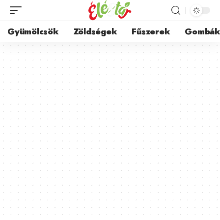
Gyümölcsök
Zöldségek
Fűszerek
Gombá