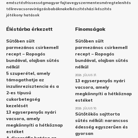
emésztés
frissesség
magyar fajta
vegyszermentes
méregtelenítés
télire
vacsora
virágzás
babáknak
elkészítés
házi készítés
jótékony hatások
Éléstárba érkezett
Finomságok
Sütőben sült
Sütőben sült
parmezános csirkemell
parmezános csirkemell
recept – Ropogós
recept – Ropogós
bundával, olajban sütés
bundával, olajban sütés
nélkül
nélkül
5 szuperétel, amely
2026. JÚLIUS 31.
támogathatja az
13 egyserpenyős nyári
inzulinrezisztencia és a
vacsora, amely
2-es típusú
megkönnyíti a hétköznap
cukorbetegség
estéket
kezelését
2026. JÚLIUS 10.
13 egyserpenyős nyári
Sütőtökös sajttorta
vacsora, amely
sütés nélkül: narancsos
megkönnyíti a hétköznap
édesség egyszerűen és
estéket
gyorsan