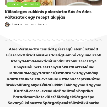
CUKKINI
RECEPTEK
Különleges cukkinis palacsinta: Sós és édes
változatok egy recept alapján
ÉLÉSTÁR.HU
2025. SZEPTEMBER 10.
Aloe Vera
Bodza
Család
Egészség
Élelem
Életmód
Fűszerek
Máriatövis
Gazdaság
Gombák
Gyümölcsök
Áfonya
Alma
Avokádó
Banán
Citrom
Cseresznye
Dinnye
Dió
Eper
Gesztenye
Kókusz
Körte
Málna
Mandula
Meggy
Narancs
Őszibarack
Hagyomány
Kaktusz
Kukorica
Levendula
Otthon
Receptek
Rózsa
Brokkoli
Burgonya
Cékla
Cukkini
Fokhagyma
Hagyma
Karfiol
Lencse
Levendula
Padlizsán
Paprika
Paradicsom
Retek
Rizs
Zöldségek
Sárgarépa
Savanyú káposzta
Spárga
Spenót
Sütőtök
Uborka