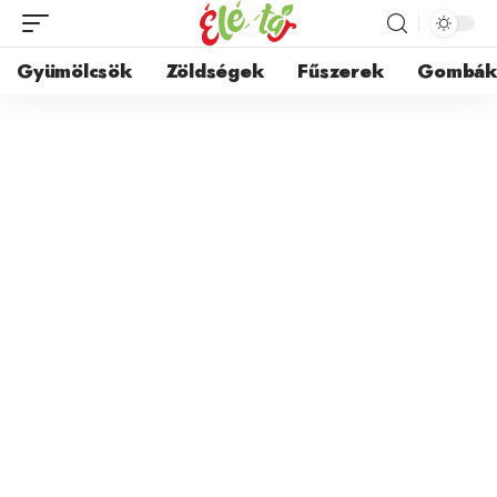
Gyümölcsök
Zöldségek
Fűszerek
Gombá