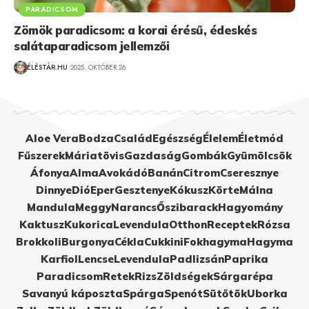
PARADICSOM
Zömök paradicsom: a korai érésű, édeskés
salátaparadicsom jellemzői
ÉLÉSTÁR.HU
2025. OKTÓBER 26.
Aloe Vera
Bodza
Család
Egészség
Élelem
Életmód
Fűszerek
Máriatövis
Gazdaság
Gombák
Gyümölcsök
Áfonya
Alma
Avokádó
Banán
Citrom
Cseresznye
Dinnye
Dió
Eper
Gesztenye
Kókusz
Körte
Málna
Mandula
Meggy
Narancs
Őszibarack
Hagyomány
Kaktusz
Kukorica
Levendula
Otthon
Receptek
Rózsa
Brokkoli
Burgonya
Cékla
Cukkini
Fokhagyma
Hagyma
Karfiol
Lencse
Levendula
Padlizsán
Paprika
Paradicsom
Retek
Rizs
Zöldségek
Sárgarépa
Savanyú káposzta
Spárga
Spenót
Sütőtök
Uborka