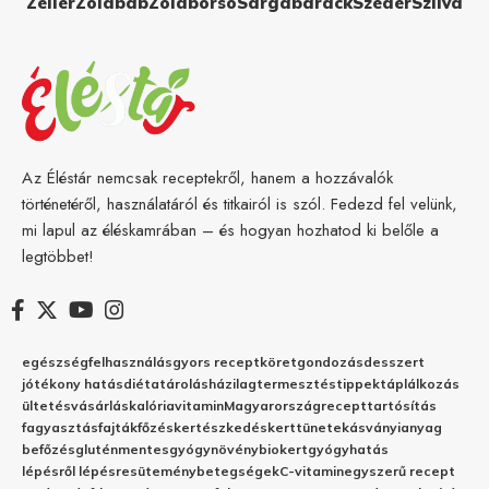
Zeller
Zöldbab
Zöldborsó
Sárgabarack
Szeder
Szilva
Az Éléstár nemcsak receptekről, hanem a hozzávalók
történetéről, használatáról és titkairól is szól. Fedezd fel velünk,
mi lapul az éléskamrában – és hogyan hozhatod ki belőle a
legtöbbet!
egészség
felhasználás
gyors recept
köret
gondozás
desszert
jótékony hatás
diéta
tárolás
házilag
termesztés
tippek
táplálkozás
ültetés
vásárlás
kalória
vitamin
Magyarország
recept
tartósítás
fagyasztás
fajták
főzés
kertészkedés
kert
tünetek
ásványianyag
befőzés
gluténmentes
gyógynövény
biokert
gyógyhatás
lépésről lépésre
sütemény
betegségek
C-vitamin
egyszerű recept