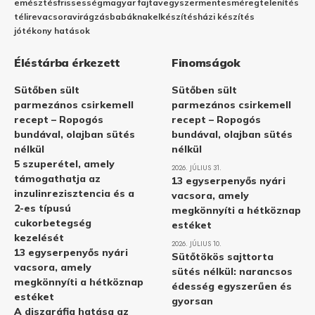
emésztés
frissesség
magyar fajta
vegyszermentes
méregtelenítés
télire
vacsora
virágzás
babáknak
elkészítés
házi készítés
jótékony hatások
Éléstárba érkezett
Finomságok
Sütőben sült
Sütőben sült
parmezános csirkemell
parmezános csirkemell
recept – Ropogós
recept – Ropogós
bundával, olajban sütés
bundával, olajban sütés
nélkül
nélkül
5 szuperétel, amely
2026. JÚLIUS 31.
támogathatja az
13 egyserpenyős nyári
inzulinrezisztencia és a
vacsora, amely
2-es típusú
megkönnyíti a hétköznap
cukorbetegség
estéket
kezelését
2026. JÚLIUS 10.
13 egyserpenyős nyári
Sütőtökös sajttorta
vacsora, amely
sütés nélkül: narancsos
megkönnyíti a hétköznap
édesség egyszerűen és
estéket
gyorsan
A diszgráfia hatása az