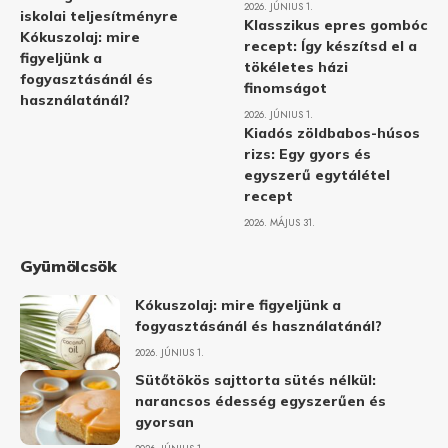
2026. JÚNIUS 1.
iskolai teljesítményre
Klasszikus epres gombóc
Kókuszolaj: mire
recept: Így készítsd el a
figyeljünk a
tökéletes házi
fogyasztásánál és
finomságot
használatánál?
2026. JÚNIUS 1.
Kiadós zöldbabos-húsos
rizs: Egy gyors és
egyszerű egytálétel
recept
2026. MÁJUS 31.
Gyümölcsök
Kókuszolaj: mire figyeljünk a
fogyasztásánál és használatánál?
2026. JÚNIUS 1.
Sütőtökös sajttorta sütés nélkül:
narancsos édesség egyszerűen és
gyorsan