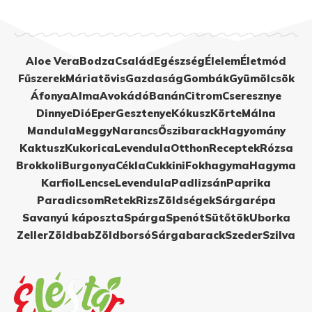
Aloe Vera
Bodza
Család
Egészség
Élelem
Életmód
Fűszerek
Máriatövis
Gazdaság
Gombák
Gyümölcsök
Áfonya
Alma
Avokádó
Banán
Citrom
Cseresznye
Dinnye
Dió
Eper
Gesztenye
Kókusz
Körte
Málna
Mandula
Meggy
Narancs
Őszibarack
Hagyomány
Kaktusz
Kukorica
Levendula
Otthon
Receptek
Rózsa
Brokkoli
Burgonya
Cékla
Cukkini
Fokhagyma
Hagyma
Karfiol
Lencse
Levendula
Padlizsán
Paprika
Paradicsom
Retek
Rizs
Zöldségek
Sárgarépa
Savanyú káposzta
Spárga
Spenót
Sütőtök
Uborka
Zeller
Zöldbab
Zöldborsó
Sárgabarack
Szeder
Szilva