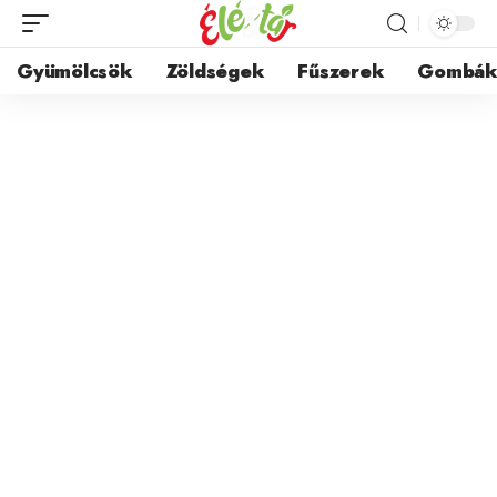
Gyümölcsök
Zöldségek
Fűszerek
Gombá