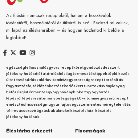
Az Éléstár nemcsak receptekről, hanem a hozzávalók
történetéről, használatáról és titkairól is szól. Fedezd fel velünk,
mi lapul az éléskamrában – és hogyan hozhatod ki belőle a
legtöbbet!
egészség
felhasználás
gyors recept
köret
gondozás
desszert
jótékony hatás
diéta
tárolás
házilag
termesztés
tippek
táplálkozás
ültetés
vásárlás
kalória
vitamin
Magyarország
recept
tartósítás
fagyasztás
fajták
főzés
kertészkedés
kert
tünetek
ásványianyag
befőzés
gluténmentes
gyógynövény
biokert
gyógyhatás
lépésről lépésre
sütemény
betegségek
C-vitamin
egyszerű recept
emésztés
frissesség
magyar fajta
vegyszermentes
méregtelenítés
télire
vacsora
virágzás
babáknak
elkészítés
házi készítés
jótékony hatások
Éléstárba érkezett
Finomságok