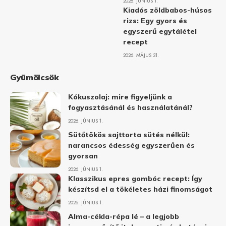
2026. JÚNIUS 1.
Kiadós zöldbabos-húsos
rizs: Egy gyors és
egyszerű egytálétel
recept
2026. MÁJUS 31.
Gyümölcsök
Kókuszolaj: mire figyeljünk a
fogyasztásánál és használatánál?
2026. JÚNIUS 1.
Sütőtökös sajttorta sütés nélkül:
narancsos édesség egyszerűen és
gyorsan
2026. JÚNIUS 1.
Klasszikus epres gombóc recept: Így
készítsd el a tökéletes házi finomságot
2026. JÚNIUS 1.
Alma-cékla-répa lé – a legjobb