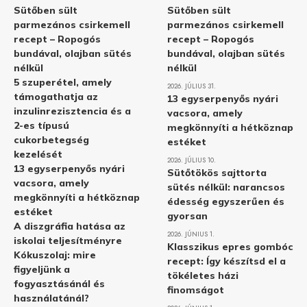
Sütőben sült
Sütőben sült
parmezános csirkemell
parmezános csirkemell
recept – Ropogós
recept – Ropogós
bundával, olajban sütés
bundával, olajban sütés
nélkül
nélkül
5 szuperétel, amely
2026. JÚLIUS 31.
támogathatja az
13 egyserpenyős nyári
inzulinrezisztencia és a
vacsora, amely
2-es típusú
megkönnyíti a hétköznap
cukorbetegség
estéket
kezelését
2026. JÚLIUS 10.
13 egyserpenyős nyári
Sütőtökös sajttorta
vacsora, amely
sütés nélkül: narancsos
megkönnyíti a hétköznap
édesség egyszerűen és
estéket
gyorsan
A diszgráfia hatása az
2026. JÚNIUS 1.
iskolai teljesítményre
Klasszikus epres gombóc
Kókuszolaj: mire
recept: Így készítsd el a
figyeljünk a
tökéletes házi
fogyasztásánál és
finomságot
használatánál?