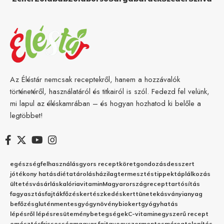
Az Éléstár nemcsak receptekről, hanem a hozzávalók
történetéről, használatáról és titkairól is szól. Fedezd fel velünk,
mi lapul az éléskamrában – és hogyan hozhatod ki belőle a
legtöbbet!
egészség
felhasználás
gyors recept
köret
gondozás
desszert
jótékony hatás
diéta
tárolás
házilag
termesztés
tippek
táplálkozás
ültetés
vásárlás
kalória
vitamin
Magyarország
recept
tartósítás
fagyasztás
fajták
főzés
kertészkedés
kert
tünetek
ásványianyag
befőzés
gluténmentes
gyógynövény
biokert
gyógyhatás
lépésről lépésre
sütemény
betegségek
C-vitamin
egyszerű recept
emésztés
frissesség
magyar fajta
vegyszermentes
méregtelenítés