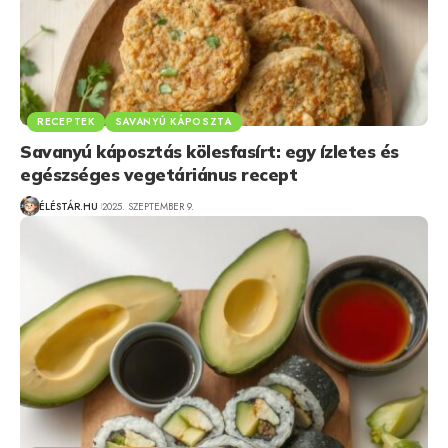
RECEPTEK
SAVANYÚ KÁPOSZTA
Savanyú káposztás kölesfasírt: egy ízletes és
egészséges vegetáriánus recept
ÉLÉSTÁR.HU
2025. SZEPTEMBER 9.