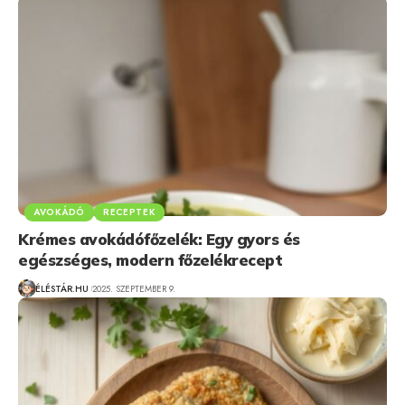
AVOKÁDÓ
RECEPTEK
Krémes avokádófőzelék: Egy gyors és
egészséges, modern főzelékrecept
ÉLÉSTÁR.HU
2025. SZEPTEMBER 9.