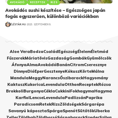
AVOKÁDÓ
RECEPTEK
RIZS
Avokádós sushi készítése – Egészséges japán
fogás egyszerűen, különböző variációkban
ÉLÉSTÁR.HU
2025. SZEPTEMBER 8.
Aloe Vera
Bodza
Család
Egészség
Élelem
Életmód
Fűszerek
Máriatövis
Gazdaság
Gombák
Gyümölcsök
Áfonya
Alma
Avokádó
Banán
Citrom
Cseresznye
Dinnye
Dió
Eper
Gesztenye
Kókusz
Körte
Málna
Mandula
Meggy
Narancs
Őszibarack
Hagyomány
Kaktusz
Kukorica
Levendula
Otthon
Receptek
Rózsa
Brokkoli
Burgonya
Cékla
Cukkini
Fokhagyma
Hagyma
Karfiol
Lencse
Levendula
Padlizsán
Paprika
Paradicsom
Retek
Rizs
Zöldségek
Sárgarépa
Savanyú káposzta
Spárga
Spenót
Sütőtök
Uborka
Zeller
Zöldbab
Zöldborsó
Sárgabarack
Szeder
Szilva