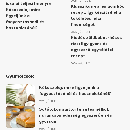
2026. JÚNIUS 1.
iskolai teljesítményre
Klasszikus epres gombóc
Kókuszolaj: mire
recept: Így készítsd el a
figyeljünk a
tökéletes házi
fogyasztásánál és
finomságot
használatánál?
2026. JÚNIUS 1.
Kiadós zöldbabos-húsos
rizs: Egy gyors és
egyszerű egytálétel
recept
2026. MÁJUS 31.
Gyümölcsök
Kókuszolaj: mire figyeljünk a
fogyasztásánál és használatánál?
2026. JÚNIUS 1.
Sütőtökös sajttorta sütés nélkül:
narancsos édesség egyszerűen és
gyorsan
2026. JÚNIUS 1.