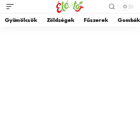
Gyümölcsök
Zöldségek
Fűszerek
Gombá