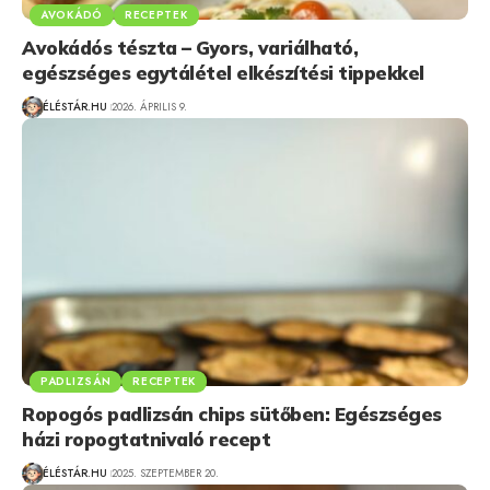
AVOKÁDÓ
RECEPTEK
Avokádós tészta – Gyors, variálható,
egészséges egytálétel elkészítési tippekkel
ÉLÉSTÁR.HU
2026. ÁPRILIS 9.
PADLIZSÁN
RECEPTEK
Ropogós padlizsán chips sütőben: Egészséges
házi ropogtatnivaló recept
ÉLÉSTÁR.HU
2025. SZEPTEMBER 20.