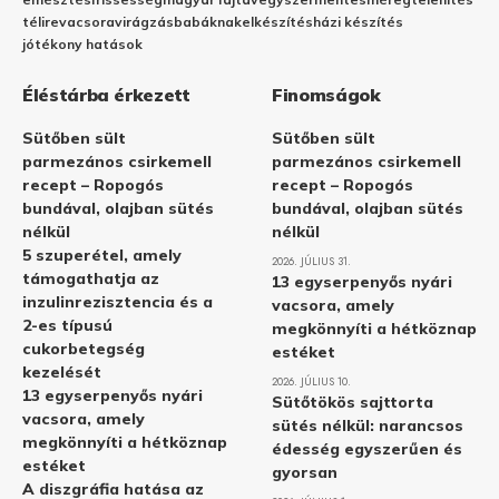
télire
vacsora
virágzás
babáknak
elkészítés
házi készítés
jótékony hatások
Éléstárba érkezett
Finomságok
Sütőben sült
Sütőben sült
parmezános csirkemell
parmezános csirkemell
recept – Ropogós
recept – Ropogós
bundával, olajban sütés
bundával, olajban sütés
nélkül
nélkül
5 szuperétel, amely
2026. JÚLIUS 31.
támogathatja az
13 egyserpenyős nyári
inzulinrezisztencia és a
vacsora, amely
2-es típusú
megkönnyíti a hétköznap
cukorbetegség
estéket
kezelését
2026. JÚLIUS 10.
13 egyserpenyős nyári
Sütőtökös sajttorta
vacsora, amely
sütés nélkül: narancsos
megkönnyíti a hétköznap
édesség egyszerűen és
estéket
gyorsan
A diszgráfia hatása az