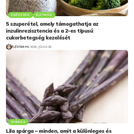
EGÉSZSÉG
ÉLETMÓD
5 szuperétel, amely támogathatja az
inzulinrezisztencia és a 2-es típusú
cukorbetegség kezelését
ÉLÉSTÁR.HU
2026. JÚLIUS 28.
SPÁRGA
Lila spárga – minden, amit a különleges és