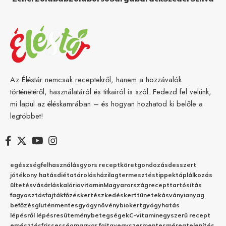
Az Éléstár nemcsak receptekről, hanem a hozzávalók
történetéről, használatáról és titkairól is szól. Fedezd fel velünk,
mi lapul az éléskamrában – és hogyan hozhatod ki belőle a
legtöbbet!
egészség
felhasználás
gyors recept
köret
gondozás
desszert
jótékony hatás
diéta
tárolás
házilag
termesztés
tippek
táplálkozás
ültetés
vásárlás
kalória
vitamin
Magyarország
recept
tartósítás
fagyasztás
fajták
főzés
kertészkedés
kert
tünetek
ásványianyag
befőzés
gluténmentes
gyógynövény
biokert
gyógyhatás
lépésről lépésre
sütemény
betegségek
C-vitamin
egyszerű recept
emésztés
frissesség
magyar fajta
vegyszermentes
méregtelenítés