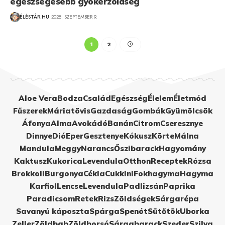
egészségesebb gyökérzöldség
ÉLÉSTÁR.HU
2025. SZEPTEMBER 9.
1
2
Aloe Vera
Bodza
Család
Egészség
Élelem
Életmód
Fűszerek
Máriatövis
Gazdaság
Gombák
Gyümölcsök
Áfonya
Alma
Avokádó
Banán
Citrom
Cseresznye
Dinnye
Dió
Eper
Gesztenye
Kókusz
Körte
Málna
Mandula
Meggy
Narancs
Őszibarack
Hagyomány
Kaktusz
Kukorica
Levendula
Otthon
Receptek
Rózsa
Brokkoli
Burgonya
Cékla
Cukkini
Fokhagyma
Hagyma
Karfiol
Lencse
Levendula
Padlizsán
Paprika
Paradicsom
Retek
Rizs
Zöldségek
Sárgarépa
Savanyú káposzta
Spárga
Spenót
Sütőtök
Uborka
Zeller
Zöldbab
Zöldborsó
Sárgabarack
Szeder
Szilva