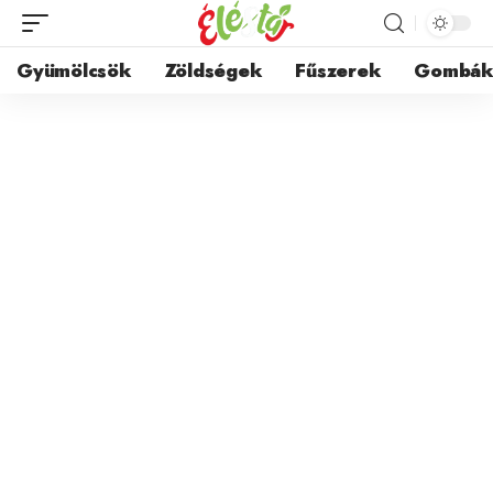
Gyümölcsök
Zöldségek
Fűszerek
Gombá