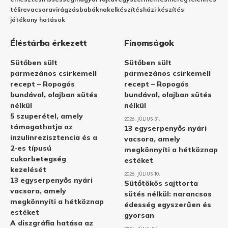
télire
vacsora
virágzás
babáknak
elkészítés
házi készítés
jótékony hatások
Éléstárba érkezett
Finomságok
Sütőben sült
Sütőben sült
parmezános csirkemell
parmezános csirkemell
recept – Ropogós
recept – Ropogós
bundával, olajban sütés
bundával, olajban sütés
nélkül
nélkül
5 szuperétel, amely
2026. JÚLIUS 31.
támogathatja az
13 egyserpenyős nyári
inzulinrezisztencia és a
vacsora, amely
2-es típusú
megkönnyíti a hétköznap
cukorbetegség
estéket
kezelését
2026. JÚLIUS 10.
13 egyserpenyős nyári
Sütőtökös sajttorta
vacsora, amely
sütés nélkül: narancsos
megkönnyíti a hétköznap
édesség egyszerűen és
estéket
gyorsan
A diszgráfia hatása az