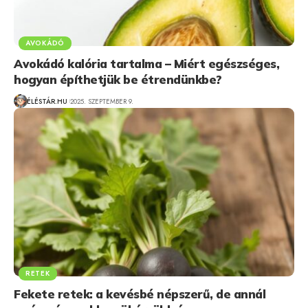
AVOKÁDÓ
Avokádó kalória tartalma – Miért egészséges,
hogyan építhetjük be étrendünkbe?
ÉLÉSTÁR.HU
2025. SZEPTEMBER 9.
RETEK
Fekete retek: a kevésbé népszerű, de annál