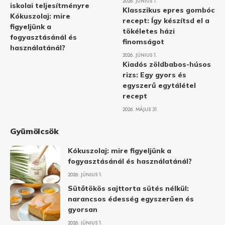
2026. JÚNIUS 1.
iskolai teljesítményre
Klasszikus epres gombóc
Kókuszolaj: mire
recept: Így készítsd el a
figyeljünk a
tökéletes házi
fogyasztásánál és
finomságot
használatánál?
2026. JÚNIUS 1.
Kiadós zöldbabos-húsos
rizs: Egy gyors és
egyszerű egytálétel
recept
2026. MÁJUS 31.
Gyümölcsök
Kókuszolaj: mire figyeljünk a
fogyasztásánál és használatánál?
2026. JÚNIUS 1.
Sütőtökös sajttorta sütés nélkül:
narancsos édesség egyszerűen és
gyorsan
2026. JÚNIUS 1.