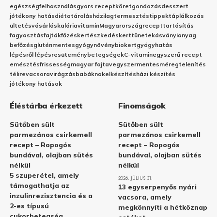
egészség
felhasználás
gyors recept
köret
gondozás
desszert
jótékony hatás
diéta
tárolás
házilag
termesztés
tippek
táplálkozás
ültetés
vásárlás
kalória
vitamin
Magyarország
recept
tartósítás
fagyasztás
fajták
főzés
kertészkedés
kert
tünetek
ásványianyag
befőzés
gluténmentes
gyógynövény
biokert
gyógyhatás
lépésről lépésre
sütemény
betegségek
C-vitamin
egyszerű recept
emésztés
frissesség
magyar fajta
vegyszermentes
méregtelenítés
télire
vacsora
virágzás
babáknak
elkészítés
házi készítés
jótékony hatások
Éléstárba érkezett
Finomságok
Sütőben sült
Sütőben sült
parmezános csirkemell
parmezános csirkemell
recept – Ropogós
recept – Ropogós
bundával, olajban sütés
bundával, olajban sütés
nélkül
nélkül
5 szuperétel, amely
2026. JÚLIUS 31.
támogathatja az
13 egyserpenyős nyári
inzulinrezisztencia és a
vacsora, amely
2-es típusú
megkönnyíti a hétköznap
cukorbetegség