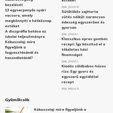
estéket
kezelését
2026. JÚLIUS 10.
13 egyserpenyős nyári
Sütőtökös sajttorta
vacsora, amely
sütés nélkül: narancsos
megkönnyíti a hétköznap
édesség egyszerűen és
estéket
gyorsan
A diszgráfia hatása az
2026. JÚNIUS 1.
iskolai teljesítményre
Klasszikus epres gombóc
Kókuszolaj: mire
recept: Így készítsd el a
figyeljünk a
tökéletes házi
fogyasztásánál és
finomságot
használatánál?
2026. JÚNIUS 1.
Kiadós zöldbabos-húsos
rizs: Egy gyors és
egyszerű egytálétel
recept
2026. MÁJUS 31.
Gyümölcsök
Kókuszolaj: mire figyeljünk a