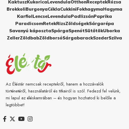
Kaktusz
Kukorica
Levendula
Otthon
Receptek
Rózsa
Brokkoli
Burgonya
Cékla
Cukkini
Fokhagyma
Hagyma
Karfiol
Lencse
Levendula
Padlizsán
Paprika
Paradicsom
Retek
Rizs
Zöldségek
Sárgarépa
Savanyú káposzta
Spárga
Spenót
Sütőtök
Uborka
Zeller
Zöldbab
Zöldborsó
Sárgabarack
Szeder
Szilva
Az Éléstár nemcsak receptekről, hanem a hozzávalók
történetéről, használatáról és titkairól is szól. Fedezd fel velünk,
mi lapul az éléskamrában – és hogyan hozhatod ki belőle a
legtöbbet!