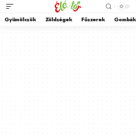
Gyümölcsök
Zöldségek
Fűszerek
Gombá