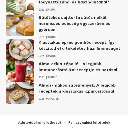
fogyasztásánál és használatánál?
2026. JÚNIUS 1.
Sütőtökös sajttorta sütés nélkül:
narancsos édesség egyszerűen és
gyorsan
2026. JÚNIUS 1.
Klasszikus epres gombóc recept: Így
készítsd el a tökéletes házi finomságot
2026. JÚNIUS 1.
Alma-cékla-répa lé – a legjobb
immunerősítő ital receptje és hatásai
2026. JÚNIUS 1.
Almás-mákos sütemények: A legjobb
receptek a klasszikus ízpárosítással
2026. MÁJUS 31.
Adatvédelmi nyilatkozat
Felhasználási feltételek