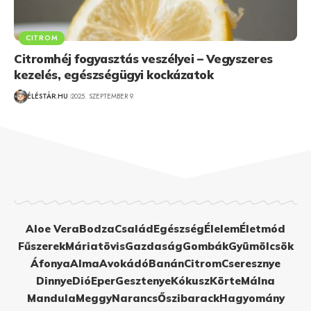
CITROM
Citromhéj fogyasztás veszélyei – Vegyszeres
kezelés, egészségügyi kockázatok
ÉLÉSTÁR.HU
2025. SZEPTEMBER 9.
Aloe Vera
Bodza
Család
Egészség
Élelem
Életmód
Fűszerek
Máriatövis
Gazdaság
Gombák
Gyümölcsök
Áfonya
Alma
Avokádó
Banán
Citrom
Cseresznye
Dinnye
Dió
Eper
Gesztenye
Kókusz
Körte
Málna
Mandula
Meggy
Narancs
Őszibarack
Hagyomány