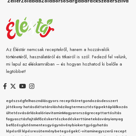
Zeller
Zöldbab
Zöldborsó
Sárgabarack
Szeder
Szilva
Az Éléstár nemcsak receptekről, hanem a hozzávalók
történetéről, használatáról és titkairól is szól. Fedezd fel velünk,
mi lapul az éléskamrában – és hogyan hozhatod ki belőle a
legtöbbet!
egészség
felhasználás
gyors recept
köret
gondozás
desszert
jótékony hatás
diéta
tárolás
házilag
termesztés
tippek
táplálkozás
ültetés
vásárlás
kalória
vitamin
Magyarország
recept
tartósítás
fagyasztás
fajták
főzés
kertészkedés
kert
tünetek
ásványianyag
befőzés
gluténmentes
gyógynövény
biokert
gyógyhatás
lépésről lépésre
sütemény
betegségek
C-vitamin
egyszerű recept