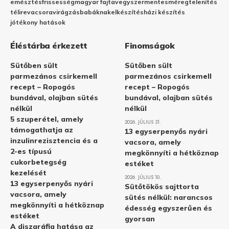
emésztés
frissesség
magyar fajta
vegyszermentes
méregtelenítés
télire
vacsora
virágzás
babáknak
elkészítés
házi készítés
jótékony hatások
Éléstárba érkezett
Finomságok
Sütőben sült
Sütőben sült
parmezános csirkemell
parmezános csirkemell
recept – Ropogós
recept – Ropogós
bundával, olajban sütés
bundával, olajban sütés
nélkül
nélkül
5 szuperétel, amely
2026. JÚLIUS 31.
támogathatja az
13 egyserpenyős nyári
inzulinrezisztencia és a
vacsora, amely
2-es típusú
megkönnyíti a hétköznap
cukorbetegség
estéket
kezelését
2026. JÚLIUS 10.
13 egyserpenyős nyári
Sütőtökös sajttorta
vacsora, amely
sütés nélkül: narancsos
megkönnyíti a hétköznap
édesség egyszerűen és
estéket
gyorsan
A diszgráfia hatása az