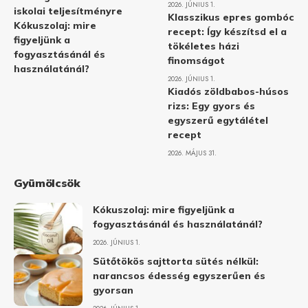
2026. JÚNIUS 1.
iskolai teljesítményre
Klasszikus epres gombóc
Kókuszolaj: mire
recept: Így készítsd el a
figyeljünk a
tökéletes házi
fogyasztásánál és
finomságot
használatánál?
2026. JÚNIUS 1.
Kiadós zöldbabos-húsos
rizs: Egy gyors és
egyszerű egytálétel
recept
2026. MÁJUS 31.
Gyümölcsök
Kókuszolaj: mire figyeljünk a
fogyasztásánál és használatánál?
2026. JÚNIUS 1.
Sütőtökös sajttorta sütés nélkül:
narancsos édesség egyszerűen és
gyorsan