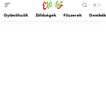
Gyümölcsök
Zöldségek
Fűszerek
Gombá