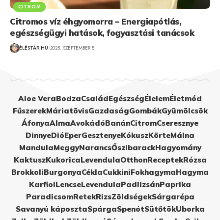
CITROM
Citromos víz éhgyomorra – Energiapótlás,
egészségügyi hatások, fogyasztási tanácsok
ÉLÉSTÁR.HU
2025. SZEPTEMBER 8.
Aloe Vera
Bodza
Család
Egészség
Élelem
Életmód
Fűszerek
Máriatövis
Gazdaság
Gombák
Gyümölcsök
Áfonya
Alma
Avokádó
Banán
Citrom
Cseresznye
Dinnye
Dió
Eper
Gesztenye
Kókusz
Körte
Málna
Mandula
Meggy
Narancs
Őszibarack
Hagyomány
Kaktusz
Kukorica
Levendula
Otthon
Receptek
Rózsa
Brokkoli
Burgonya
Cékla
Cukkini
Fokhagyma
Hagyma
Karfiol
Lencse
Levendula
Padlizsán
Paprika
Paradicsom
Retek
Rizs
Zöldségek
Sárgarépa
Savanyú káposzta
Spárga
Spenót
Sütőtök
Uborka