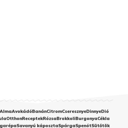
Alma
Avokádó
Banán
Citrom
Cseresznye
Dinnye
Dió
ula
Otthon
Receptek
Rózsa
Brokkoli
Burgonya
Cékla
garépa
Savanyú káposzta
Spárga
Spenót
Sütőtök