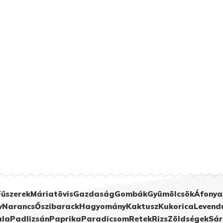
Fűszerek
Máriatövis
Gazdaság
Gombák
Gyümölcsök
Áfonya
y
Narancs
Őszibarack
Hagyomány
Kaktusz
Kukorica
Levend
ula
Padlizsán
Paprika
Paradicsom
Retek
Rizs
Zöldségek
Sár