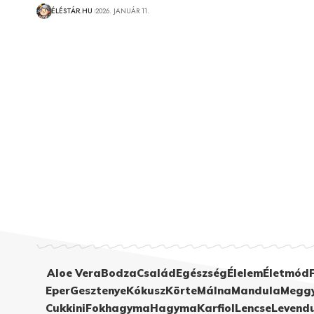
ÉLÉSTÁR.HU
2026. JANUÁR 11.
Aloe Vera
Bodza
Család
Egészség
Élelem
Életmód
Eper
Gesztenye
Kókusz
Körte
Málna
Mandula
Megg
Cukkini
Fokhagyma
Hagyma
Karfiol
Lencse
Levend