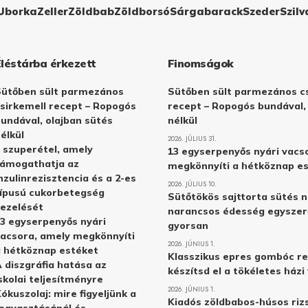
Uborka
Zeller
Zöldbab
Zöldborsó
Sárgabarack
Szeder
Szilv
Éléstárba érkezett
Finomságok
Sütőben sült parmezános
Sütőben sült parmezános cs
sirkemell recept – Ropogós
recept – Ropogós bundával,
undával, olajban sütés
nélkül
élkül
2026. JÚLIUS 31.
 szuperétel, amely
13 egyserpenyős nyári vacs
támogathatja az
megkönnyíti a hétköznap e
nzulinrezisztencia és a 2-es
2026. JÚLIUS 10.
ípusú cukorbetegség
Sütőtökös sajttorta sütés n
ezelését
narancsos édesség egyszer
3 egyserpenyős nyári
gyorsan
acsora, amely megkönnyíti
2026. JÚNIUS 1.
 hétköznap estéket
Klasszikus epres gombóc re
 diszgráfia hatása az
készítsd el a tökéletes ház
skolai teljesítményre
2026. JÚNIUS 1.
ókuszolaj: mire figyeljünk a
Kiadós zöldbabos-húsos rizs
ogyasztásánál és