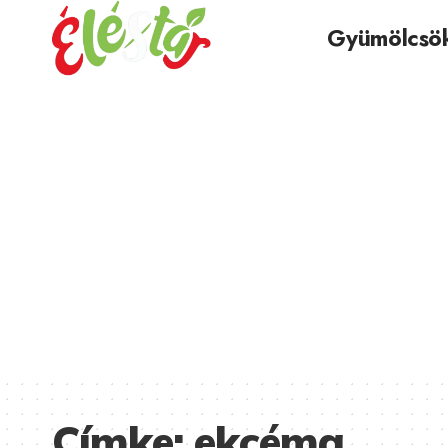
Gyümölcsö
Címke:
ekcéma