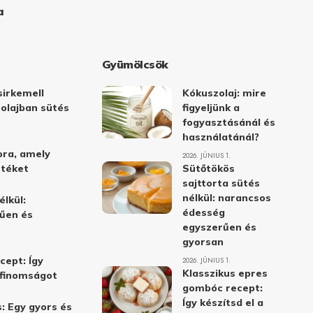
a
Gyümölcsök
irkemell
Kókuszolaj: mire
 olajban sütés
figyeljünk a
fogyasztásánál és
használatánál?
ora, amely
2026. JÚNIUS 1.
stéket
Sütőtökös
sajttorta sütés
nélkül: narancsos
élkül:
édesség
űen és
egyszerűen és
gyorsan
cept: Így
2026. JÚNIUS 1.
Klasszikus epres
i finomságot
gombóc recept:
Így készítsd el a
: Egy gyors és