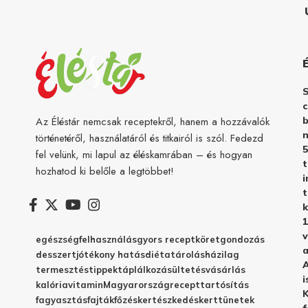
c
b
Az Éléstár nemcsak receptekről, hanem a hozzávalók
n
történetéről, használatáról és titkairól is szól. Fedezd
5
fel velünk, mi lapul az éléskamrában – és hogyan
hozhatod ki belőle a legtöbbet!
i
t
k
1
v
egészség
felhasználás
gyors recept
köret
gondozás
a
desszert
jótékony hatás
diéta
tárolás
házilag
A
termesztés
tippek
táplálkozás
ültetés
vásárlás
i
kalória
vitamin
Magyarország
recept
tartósítás
K
fagyasztás
fajták
főzés
kertészkedés
kert
tünetek
f